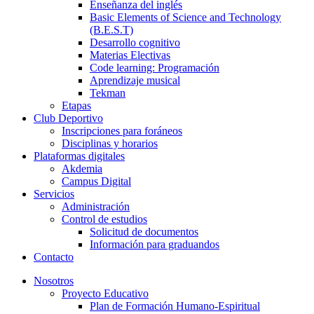
Enseñanza del inglés
Basic Elements of Science and Technology
(B.E.S.T)
Desarrollo cognitivo
Materias Electivas
Code learning: Programación
Aprendizaje musical
Tekman
Etapas
Club Deportivo
Inscripciones para foráneos
Disciplinas y horarios
Plataformas digitales
Akdemia
Campus Digital
Servicios
Administración
Control de estudios
Solicitud de documentos
Información para graduandos
Contacto
Nosotros
Proyecto Educativo
Plan de Formación Humano-Espiritual