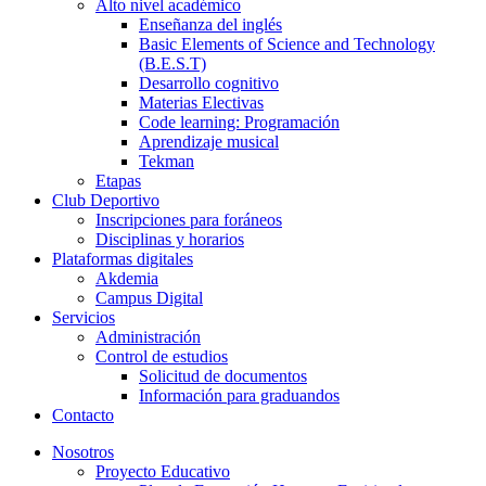
Alto nivel académico
Enseñanza del inglés
Basic Elements of Science and Technology
(B.E.S.T)
Desarrollo cognitivo
Materias Electivas
Code learning: Programación
Aprendizaje musical
Tekman
Etapas
Club Deportivo
Inscripciones para foráneos
Disciplinas y horarios
Plataformas digitales
Akdemia
Campus Digital
Servicios
Administración
Control de estudios
Solicitud de documentos
Información para graduandos
Contacto
Nosotros
Proyecto Educativo