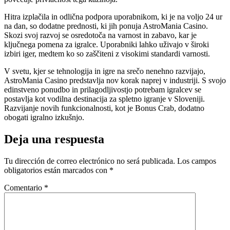
Hitra izplačila in odlična podpora uporabnikom, ki je na voljo 24 ur
na dan, so dodatne prednosti, ki jih ponuja AstroMania Casino.
Skozi svoj razvoj se osredotoča na varnost in zabavo, kar je
ključnega pomena za igralce. Uporabniki lahko uživajo v široki
izbiri iger, medtem ko so zaščiteni z visokimi standardi varnosti.
V svetu, kjer se tehnologija in igre na srečo nenehno razvijajo,
AstroMania Casino predstavlja nov korak naprej v industriji. S svojo
edinstveno ponudbo in prilagodljivostjo potrebam igralcev se
postavlja kot vodilna destinacija za spletno igranje v Sloveniji.
Razvijanje novih funkcionalnosti, kot je Bonus Crab, dodatno
obogati igralno izkušnjo.
Deja una respuesta
Tu dirección de correo electrónico no será publicada.
Los campos
obligatorios están marcados con
*
Comentario
*