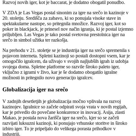
Razvoj novih iger, kot je baccarat, je dodatno obogatil ponudbo.
V ZDA je Las Vegas postal sinonim za igre na srečo in kazinoje v
20. stoletju. Središča za zabavo, ki so ponujala visoke stave in
spektakularne nastope, so pritegnila množice. Razvoj iger, kot so
poker in blackjack, je prinesel nov način igranja, ki je postal izjemno
priljubljen. Las Vegas je tako postal svetovna prestolnica iger na
srečo in simbol užitka ter razkošja.
Na prehodu v 21. stoletje se je industrija iger na srečo spremenila s
pojavom interneta. Spletni kazinoji so postali dostopni vsem, kar je
omogočilo igralcem, da uživajo v svojih najljubših igrah iz udobja
svojega doma. Spletne platforme so razvile široko paleto iger,
vključno z igrami v živo, kar je še dodatno obogatilo igralne
možnosti in pritegnilo novo generacijo igralcev.
Globalizacija iger na srečo
V zadnjih desetletjih je globalizacija močno vplivala na razvoj
kazinojev. Igralnice so začele odpirati svoja vrata v novih regijah,
kar je privedlo do povečane konkurence in inovacij. Asija, zlasti
Makao, je postala nova žarišča iger na srečo, kjer so se začeli
razvijati luksuzni kazinoji, ki ponujajo vrhunske storitve in široko
izbiro iger. To je pripeljalo do velikega porasta prihodkov v
industriji.