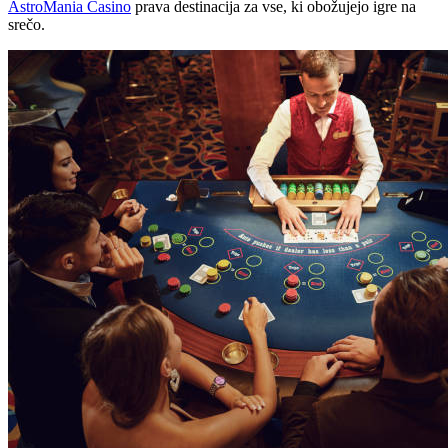
AstroMania Casino
prava destinacija za vse, ki obožujejo igre na
srečo.