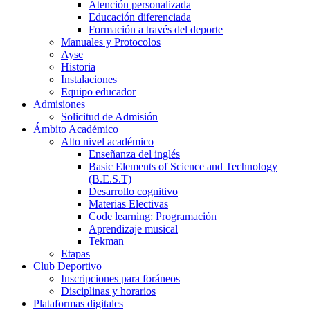
Atención personalizada
Educación diferenciada
Formación a través del deporte
Manuales y Protocolos
Ayse
Historia
Instalaciones
Equipo educador
Admisiones
Solicitud de Admisión
Ámbito Académico
Alto nivel académico
Enseñanza del inglés
Basic Elements of Science and Technology
(B.E.S.T)
Desarrollo cognitivo
Materias Electivas
Code learning: Programación
Aprendizaje musical
Tekman
Etapas
Club Deportivo
Inscripciones para foráneos
Disciplinas y horarios
Plataformas digitales