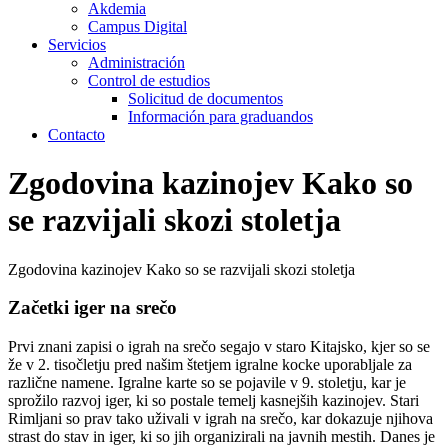
Akdemia
Campus Digital
Servicios
Administración
Control de estudios
Solicitud de documentos
Información para graduandos
Contacto
Zgodovina kazinojev Kako so
se razvijali skozi stoletja
Zgodovina kazinojev Kako so se razvijali skozi stoletja
Začetki iger na srečo
Prvi znani zapisi o igrah na srečo segajo v staro Kitajsko, kjer so se
že v 2. tisočletju pred našim štetjem igralne kocke uporabljale za
različne namene. Igralne karte so se pojavile v 9. stoletju, kar je
sprožilo razvoj iger, ki so postale temelj kasnejših kazinojev. Stari
Rimljani so prav tako uživali v igrah na srečo, kar dokazuje njihova
strast do stav in iger, ki so jih organizirali na javnih mestih. Danes je