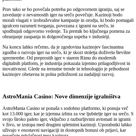
Prav tako se bo povečala potreba po odgovornem igranju, saj se
zavedanje o nevarnostih iger na srečo povečuje. Kazinoji bodo
morali vlagati v izobraževalne kampanje in orodja, ki bodo pomagali
igralcem razumeti tveganja, povezana z igrami na srečo, in
spodbujali odgovorno vedenje. Ta premik bo ključnega pomena za
ohranjanje zaupanja in dolgoročnega uspeha v industriji.
Na koncu lahko rečemo, da je zgodovina kazinojev fascinantna
zgodba o razvoju iger na srečo, ki je skozi stoletja doživela številne
spremembe. Od preprostih iger v starem Rimu do modernih
digitalnih platform, je industrija pokazala izjemno prilagodljivost in
inovativnost. Glede na trenutne trende in tehnologijo je prihodnost
kazinojev obetavna in polna priložnosti za nadaljnji razvoj.
AstroMania Casino: Nove dimenzije igralništva
AstroMania Casino se ponaša s sodobno platformo, ki ponuja več
kot 13.000 iger, kar je izjemna izbira za vse ljubitelje iger na srečo. S
svojo široko paleto iger, vključno z razburljivimi avtomati in igrami
v živo, se izstopa med drugimi spletnimi kazinoji. Uporabniki lahko
uživajo v enostavni navigaciji in dostopnih bonusi ob prijavi, kar
povečuje privlačnost tega kazinoja.