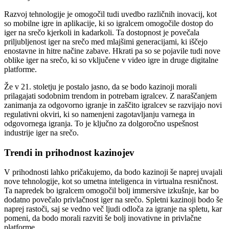
Razvoj tehnologije je omogočil tudi uvedbo različnih inovacij, kot
so mobilne igre in aplikacije, ki so igralcem omogočile dostop do
iger na srečo kjerkoli in kadarkoli. Ta dostopnost je povečala
priljubljenost iger na srečo med mlajšimi generacijami, ki iščejo
enostavne in hitre načine zabave. Hkrati pa so se pojavile tudi nove
oblike iger na srečo, ki so vključene v video igre in druge digitalne
platforme.
Že v 21. stoletju je postalo jasno, da se bodo kazinoji morali
prilagajati sodobnim trendom in potrebam igralcev. Z naraščanjem
zanimanja za odgovorno igranje in zaščito igralcev se razvijajo novi
regulativni okviri, ki so namenjeni zagotavljanju varnega in
odgovornega igranja. To je ključno za dolgoročno uspešnost
industrije iger na srečo.
Trendi in prihodnost kazinojev
V prihodnosti lahko pričakujemo, da bodo kazinoji še naprej uvajali
nove tehnologije, kot so umetna inteligenca in virtualna resničnost.
Ta napredek bo igralcem omogočil bolj immersive izkušnje, kar bo
dodatno povečalo privlačnost iger na srečo. Spletni kazinoji bodo še
naprej rastoči, saj se vedno več ljudi odloča za igranje na spletu, kar
pomeni, da bodo morali razviti še bolj inovativne in privlačne
platforme.