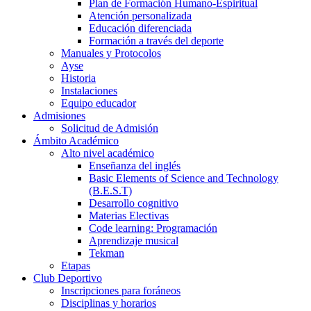
Plan de Formación Humano-Espiritual
Atención personalizada
Educación diferenciada
Formación a través del deporte
Manuales y Protocolos
Ayse
Historia
Instalaciones
Equipo educador
Admisiones
Solicitud de Admisión
Ámbito Académico
Alto nivel académico
Enseñanza del inglés
Basic Elements of Science and Technology
(B.E.S.T)
Desarrollo cognitivo
Materias Electivas
Code learning: Programación
Aprendizaje musical
Tekman
Etapas
Club Deportivo
Inscripciones para foráneos
Disciplinas y horarios