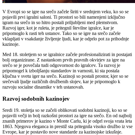
V Evropi so se igre na srečo začele širiti v srednjem veku, ko so se
pojavili prvi igralni saloni. Ti prostori so bili namenjeni izključno
igram na srečo in so hitro postali priljubljeni med plemstvom.
Razvoj iger, kot je ruleta, je pritegnil številne igralce, kar je
pripomoglo k rasti teh ustanov. Tako so se igre na srečo začele
vklapljati v vsakdanje življenje ljudi, kar je odprlo pot za prihodnje
kazinoje.
Med 18. stoletjem so se igralnice začele profesionalizirati in postajati
bolj organizirane. Z nastankom prvih pravnih okvirjev za igre na
srečo se je povečala tudi odgovornost do igralcev. Ta razvoj je
pripomogel k izboljšanju standardov in varnosti, ki sta postala
ključna v svetu iger na srečo. Kazinoji so postali prostor, kjer so se
srečevali ljudje različnih družbenih slojev, kar je pripomoglo k
razvoju socialne dinamike v teh ustanovah.
Razvoj sodobnih kazinojev
Sredi 19. stoletja so se začeli oblikovati sodobni kazinoji, ko so se
pojavili večji in bolj razkošni prostori za igre na srečo. En od najbolj
znanih primerov je kazino v Monte Carlu, ki je odprl svoja vrata leta
1863. Njegova eleganca in prestiž sta pritegnila visoko družbo iz vse
Evrope, kar je postavilo nove standarde za kazinojske izkušnje.