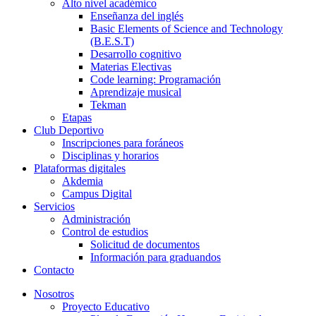
Alto nivel académico
Enseñanza del inglés
Basic Elements of Science and Technology
(B.E.S.T)
Desarrollo cognitivo
Materias Electivas
Code learning: Programación
Aprendizaje musical
Tekman
Etapas
Club Deportivo
Inscripciones para foráneos
Disciplinas y horarios
Plataformas digitales
Akdemia
Campus Digital
Servicios
Administración
Control de estudios
Solicitud de documentos
Información para graduandos
Contacto
Nosotros
Proyecto Educativo