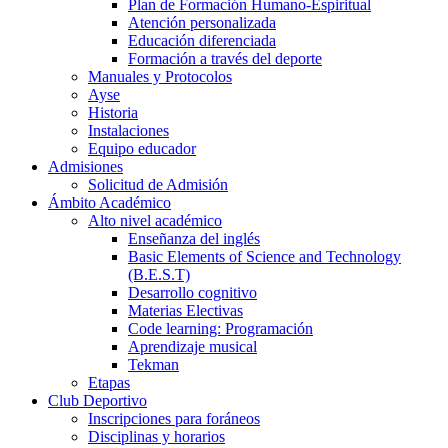
Plan de Formación Humano-Espiritual
Atención personalizada
Educación diferenciada
Formación a través del deporte
Manuales y Protocolos
Ayse
Historia
Instalaciones
Equipo educador
Admisiones
Solicitud de Admisión
Ámbito Académico
Alto nivel académico
Enseñanza del inglés
Basic Elements of Science and Technology
(B.E.S.T)
Desarrollo cognitivo
Materias Electivas
Code learning: Programación
Aprendizaje musical
Tekman
Etapas
Club Deportivo
Inscripciones para foráneos
Disciplinas y horarios