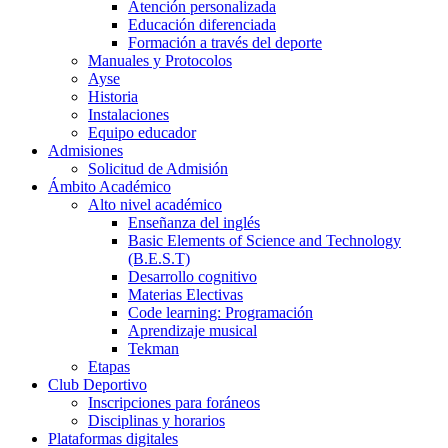
Atención personalizada
Educación diferenciada
Formación a través del deporte
Manuales y Protocolos
Ayse
Historia
Instalaciones
Equipo educador
Admisiones
Solicitud de Admisión
Ámbito Académico
Alto nivel académico
Enseñanza del inglés
Basic Elements of Science and Technology
(B.E.S.T)
Desarrollo cognitivo
Materias Electivas
Code learning: Programación
Aprendizaje musical
Tekman
Etapas
Club Deportivo
Inscripciones para foráneos
Disciplinas y horarios
Plataformas digitales