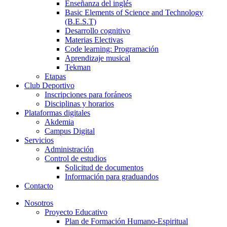
Enseñanza del inglés
Basic Elements of Science and Technology
(B.E.S.T)
Desarrollo cognitivo
Materias Electivas
Code learning: Programación
Aprendizaje musical
Tekman
Etapas
Club Deportivo
Inscripciones para foráneos
Disciplinas y horarios
Plataformas digitales
Akdemia
Campus Digital
Servicios
Administración
Control de estudios
Solicitud de documentos
Información para graduandos
Contacto
Nosotros
Proyecto Educativo
Plan de Formación Humano-Espiritual