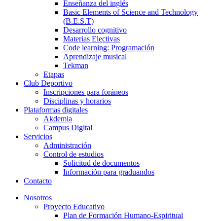
Enseñanza del inglés
Basic Elements of Science and Technology
(B.E.S.T)
Desarrollo cognitivo
Materias Electivas
Code learning: Programación
Aprendizaje musical
Tekman
Etapas
Club Deportivo
Inscripciones para foráneos
Disciplinas y horarios
Plataformas digitales
Akdemia
Campus Digital
Servicios
Administración
Control de estudios
Solicitud de documentos
Información para graduandos
Contacto
Nosotros
Proyecto Educativo
Plan de Formación Humano-Espiritual