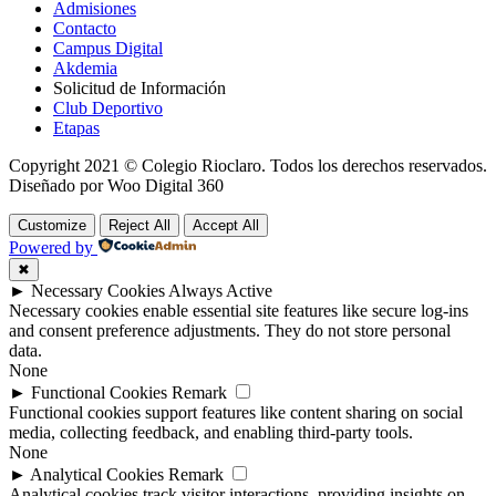
Admisiones
Contacto
Campus Digital
Akdemia
Solicitud de Información
Club Deportivo
Etapas
Copyright 2021 © Colegio Rioclaro. Todos los derechos reservados.
Diseñado por Woo Digital 360
Customize
Reject All
Accept All
Powered by
✖
►
Necessary Cookies
Always Active
Necessary cookies enable essential site features like secure log-ins
and consent preference adjustments. They do not store personal
data.
None
►
Functional Cookies
Remark
Functional cookies support features like content sharing on social
media, collecting feedback, and enabling third-party tools.
None
►
Analytical Cookies
Remark
Analytical cookies track visitor interactions, providing insights on