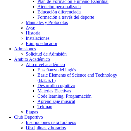
Plan de Formación Humano-Espiritual
Atención personalizada
Educación diferenciada
Formación a través del deporte
Manuales y Protocolos
Ayse
Historia
Instalaciones
Equipo educador
Admisiones
Solicitud de Admisión
Ámbito Académico
Alto nivel académico
Enseñanza del inglés
Basic Elements of Science and Technology
(B.E.S.T)
Desarrollo cognitivo
Materias Electivas
Code learning: Programación
Aprendizaje musical
Tekman
Etapas
Club Deportivo
Inscripciones para foráneos
Disciplinas y horarios