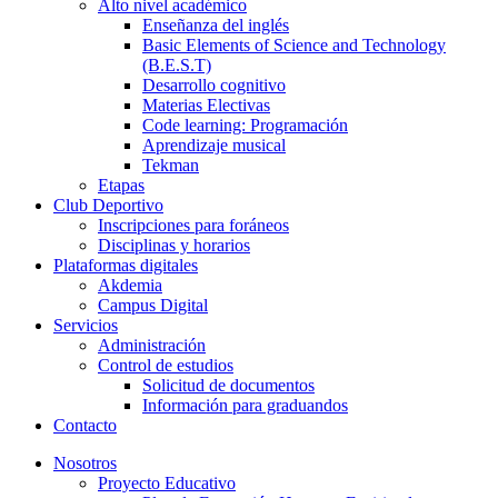
Alto nivel académico
Enseñanza del inglés
Basic Elements of Science and Technology
(B.E.S.T)
Desarrollo cognitivo
Materias Electivas
Code learning: Programación
Aprendizaje musical
Tekman
Etapas
Club Deportivo
Inscripciones para foráneos
Disciplinas y horarios
Plataformas digitales
Akdemia
Campus Digital
Servicios
Administración
Control de estudios
Solicitud de documentos
Información para graduandos
Contacto
Nosotros
Proyecto Educativo