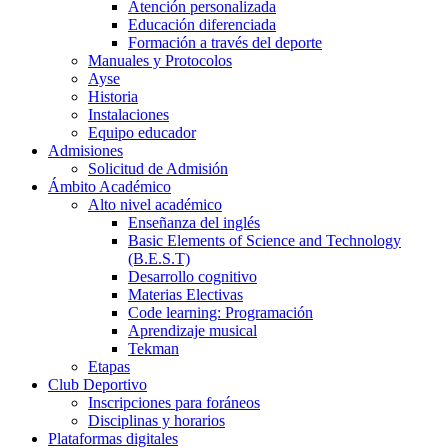
Atención personalizada
Educación diferenciada
Formación a través del deporte
Manuales y Protocolos
Ayse
Historia
Instalaciones
Equipo educador
Admisiones
Solicitud de Admisión
Ámbito Académico
Alto nivel académico
Enseñanza del inglés
Basic Elements of Science and Technology
(B.E.S.T)
Desarrollo cognitivo
Materias Electivas
Code learning: Programación
Aprendizaje musical
Tekman
Etapas
Club Deportivo
Inscripciones para foráneos
Disciplinas y horarios
Plataformas digitales