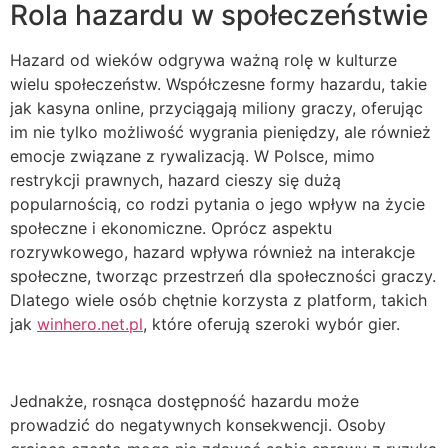
Rola hazardu w społeczeństwie
Hazard od wieków odgrywa ważną rolę w kulturze
wielu społeczeństw. Współczesne formy hazardu, takie
jak kasyna online, przyciągają miliony graczy, oferując
im nie tylko możliwość wygrania pieniędzy, ale również
emocje związane z rywalizacją. W Polsce, mimo
restrykcji prawnych, hazard cieszy się dużą
popularnością, co rodzi pytania o jego wpływ na życie
społeczne i ekonomiczne. Oprócz aspektu
rozrywkowego, hazard wpływa również na interakcje
społeczne, tworząc przestrzeń dla społeczności graczy.
Dlatego wiele osób chętnie korzysta z platform, takich
jak
winhero.net.pl
, które oferują szeroki wybór gier.
Jednakże, rosnąca dostępność hazardu może
prowadzić do negatywnych konsekwencji. Osoby