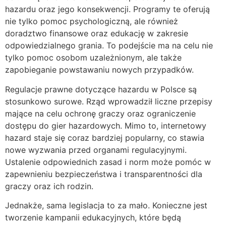
hazardu oraz jego konsekwencji. Programy te oferują
nie tylko pomoc psychologiczną, ale również
doradztwo finansowe oraz edukację w zakresie
odpowiedzialnego grania. To podejście ma na celu nie
tylko pomoc osobom uzależnionym, ale także
zapobieganie powstawaniu nowych przypadków.
Regulacje prawne dotyczące hazardu w Polsce są
stosunkowo surowe. Rząd wprowadził liczne przepisy
mające na celu ochronę graczy oraz ograniczenie
dostępu do gier hazardowych. Mimo to, internetowy
hazard staje się coraz bardziej popularny, co stawia
nowe wyzwania przed organami regulacyjnymi.
Ustalenie odpowiednich zasad i norm może pomóc w
zapewnieniu bezpieczeństwa i transparentności dla
graczy oraz ich rodzin.
Jednakże, sama legislacja to za mało. Konieczne jest
tworzenie kampanii edukacyjnych, które będą