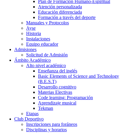
Plan de Formación Humano-Espiritual
Atención personalizada
Educación diferenciada
Formación a través del deporte
Manuales y Protocolos
Ayse
Historia
Instalaciones
Equipo educador
Admisiones
Solicitud de Admisión
Ámbito Académico
Alto nivel académico
Enseñanza del inglés
Basic Elements of Science and Technology
(B.E.S.T)
Desarrollo cognitivo
Materias Electivas
Code learning: Programación
Aprendizaje musical
Tekman
Etapas
Club Deportivo
Inscripciones para foráneos
Disciplinas y horarios