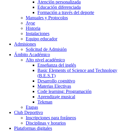
Atención personalizada
Educación diferenciada
Formación a través del deporte
Manuales y Protocolos
Ayse
Historia
Instalaciones
Equipo educador
Admisiones
Solicitud de Admisión
Ámbito Académico
Alto nivel académico
Enseñanza del inglés
Basic Elements of Science and Technology
(B.E.S.T)
Desarrollo cognitivo
Materias Electivas
Code learning: Programación
Aprendizaje musical
Tekman
Etapas
Club Deportivo
Inscripciones para foráneos
Disciplinas y horarios
Plataformas digitales