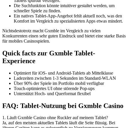
Tablets spürbar verzögert.
Die Suchfunktion könnte intuitiver gestaltet werden, um
schneller Spiele zu finden.
Ein natives Tablet-App-Angebot fehlt aktuell noch, was den
Komfort im Vergleich zu spezialisierten Apps etwas mindert.
Nichtsdestotrotz macht Gxmble im Vergleich zu vielen
Konkurrenten einen sehr guten Eindruck und bietet eine starke Basis
für mobiles Casinospielen.
Quick facts zur Gxmble Tablet-
Experience
Optimiert für iOS- und Android-Tablets ab Mittelklasse
Ladezeiten zwischen 1-3 Sekunden im Standard-WLAN
Über 90% der Spiele im Portfolio mobil verfügbar
Touch-optimiertes UI ohne störende Pop-ups
Unterstützt Hoch- und Querformat flexibel
FAQ: Tablet-Nutzung bei Gxmble Casino
1. Läuft Gxmble Casino ohne Ruckler auf meinem Tablet?
Ja, auf den meisten aktuellen Tablets läuft die Seite flüssig. Bei
älteren Geräten kann es gelegentlich zu Verzögerungen kommen,