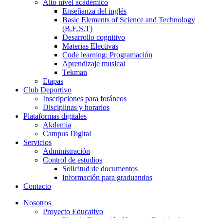
Alto nivel académico
Enseñanza del inglés
Basic Elements of Science and Technology
(B.E.S.T)
Desarrollo cognitivo
Materias Electivas
Code learning: Programación
Aprendizaje musical
Tekman
Etapas
Club Deportivo
Inscripciones para foráneos
Disciplinas y horarios
Plataformas digitales
Akdemia
Campus Digital
Servicios
Administración
Control de estudios
Solicitud de documentos
Información para graduandos
Contacto
Nosotros
Proyecto Educativo