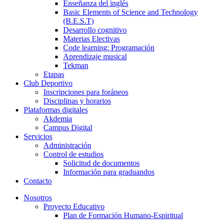
Enseñanza del inglés
Basic Elements of Science and Technology
(B.E.S.T)
Desarrollo cognitivo
Materias Electivas
Code learning: Programación
Aprendizaje musical
Tekman
Etapas
Club Deportivo
Inscripciones para foráneos
Disciplinas y horarios
Plataformas digitales
Akdemia
Campus Digital
Servicios
Administración
Control de estudios
Solicitud de documentos
Información para graduandos
Contacto
Nosotros
Proyecto Educativo
Plan de Formación Humano-Espiritual