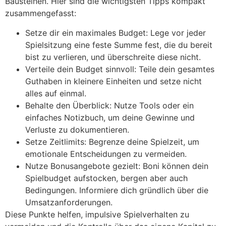
Bausteinen. Hier sind die wichtigsten Tipps kompakt
zusammengefasst:
Setze dir ein maximales Budget: Lege vor jeder
Spielsitzung eine feste Summe fest, die du bereit
bist zu verlieren, und überschreite diese nicht.
Verteile dein Budget sinnvoll: Teile dein gesamtes
Guthaben in kleinere Einheiten und setze nicht
alles auf einmal.
Behalte den Überblick: Nutze Tools oder ein
einfaches Notizbuch, um deine Gewinne und
Verluste zu dokumentieren.
Setze Zeitlimits: Begrenze deine Spielzeit, um
emotionale Entscheidungen zu vermeiden.
Nutze Bonusangebote gezielt: Boni können dein
Spielbudget aufstocken, bergen aber auch
Bedingungen. Informiere dich gründlich über die
Umsatzanforderungen.
Diese Punkte helfen, impulsive Spielverhalten zu