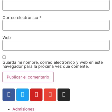
Correo electrónico
*
Web
Guarda mi nombre, correo electrónico y web en este
navegador para la próxima vez que comente.
Admisiones