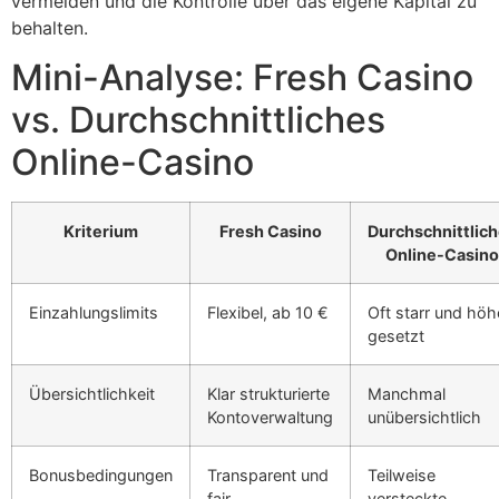
vermeiden und die Kontrolle über das eigene Kapital zu
behalten.
Mini-Analyse: Fresh Casino
vs. Durchschnittliches
Online-Casino
Kriterium
Fresh Casino
Durchschnittlic
Online-Casino
Einzahlungslimits
Flexibel, ab 10 €
Oft starr und höh
gesetzt
Übersichtlichkeit
Klar strukturierte
Manchmal
Kontoverwaltung
unübersichtlich
Bonusbedingungen
Transparent und
Teilweise
fair
versteckte