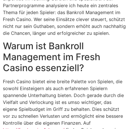
Partnerprogramme analysiere ich heute ein zentrales
Thema für jeden Spieler: das Bankroll Management im
Fresh Casino. Wer seine Einsätze clever steuert, schützt
nicht nur sein Guthaben, sondern erhöht auch nachhaltig
die Chancen, länger und erfolgreicher zu spielen.
Warum ist Bankroll
Management im Fresh
Casino essenziell?
Fresh Casino bietet eine breite Palette von Spielen, die
sowohl Einsteigern als auch erfahrenen Spielern
spannende Unterhaltung bieten. Doch gerade durch die
Vielfalt und Verlockung ist es umso wichtiger, das
eigene Spielbudget im Griff zu behalten. Dies schützt
vor zu schnellen Verlusten und ermöglicht eine bessere
Kontrolle über die eigenen Finanzen. Auf