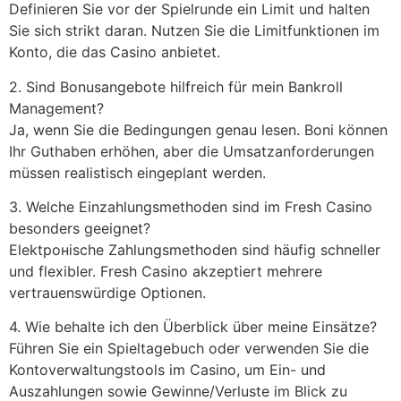
Definieren Sie vor der Spielrunde ein Limit und halten
Sie sich strikt daran. Nutzen Sie die Limitfunktionen im
Konto, die das Casino anbietet.
2. Sind Bonusangebote hilfreich für mein Bankroll
Management?
Ja, wenn Sie die Bedingungen genau lesen. Boni können
Ihr Guthaben erhöhen, aber die Umsatzanforderungen
müssen realistisch eingeplant werden.
3. Welche Einzahlungsmethoden sind im Fresh Casino
besonders geeignet?
Elektронische Zahlungsmethoden sind häufig schneller
und flexibler. Fresh Casino akzeptiert mehrere
vertrauenswürdige Optionen.
4. Wie behalte ich den Überblick über meine Einsätze?
Führen Sie ein Spieltagebuch oder verwenden Sie die
Kontoverwaltungstools im Casino, um Ein- und
Auszahlungen sowie Gewinne/Verluste im Blick zu