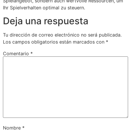
Spielangebot, sondern auch wertvolle Ressourcen, um
Ihr Spielverhalten optimal zu steuern.
Deja una respuesta
Tu dirección de correo electrónico no será publicada.
Los campos obligatorios están marcados con
*
Comentario
*
Nombre
*