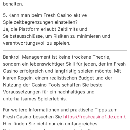
behalten.
5. Kann man beim Fresh Casino aktive
Spielzeitbegrenzungen einstellen?
Ja, die Plattform erlaubt Zeitlimits und
Selbstausschlüsse, um Risiken zu minimieren und
verantwortungsvoll zu spielen.
Bankroll Management ist keine trockene Theorie,
sondern ein lebenswichtiger Skill für jeden, der im Fresh
Casino erfolgreich und langfristig spielen möchte. Mit
klaren Regeln, einem realistischen Budget und der
Nutzung der Casino-Tools schaffen Sie beste
Voraussetzungen für ein nachhaltiges und
unterhaltsames Spielerlebnis.
Für weitere Informationen und praktische Tipps zum
Fresh Casino besuchen Sie
https://freshcasino1.de.com/
.
Hier finden Sie nicht nur ein umfangreiches