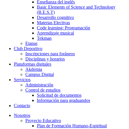
Enseñanza del inglés
Basic Elements of Science and Technology
(B.E.S.T)
Desarrollo cognitivo
Materias Electivas
Code learning: Programación
Aprendizaje musical
Tekman
Etapas
Club Deportivo
Inscripciones para foráneos
Disciplinas y horarios
Plataformas digitales
Akdemia
Campus Digital
Servicios
Administración
Control de estudios
Solicitud de documentos
Información para graduandos
Contacto
Nosotros
Proyecto Educativo
Plan de Formación Humano-Espiritual