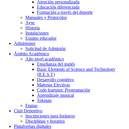
Atención personalizada
Educación diferenciada
Formación a través del deporte
Manuales y Protocolos
Ayse
Historia
Instalaciones
Equipo educador
Admisiones
Solicitud de Admisión
Ámbito Académico
Alto nivel académico
Enseñanza del inglés
Basic Elements of Science and Technology
(B.E.S.T)
Desarrollo cognitivo
Materias Electivas
Code learning: Programación
Aprendizaje musical
Tekman
Etapas
Club Deportivo
Inscripciones para foráneos
Disciplinas y horarios
Plataformas digitales