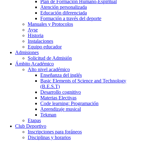
Plan de Formación Humano-Espiritual
Atención personalizada
Educación diferenciada
Formación a través del deporte
Manuales y Protocolos
Ayse
Historia
Instalaciones
Equipo educador
Admisiones
Solicitud de Admisión
Ámbito Académico
Alto nivel académico
Enseñanza del inglés
Basic Elements of Science and Technology
(B.E.S.T)
Desarrollo cognitivo
Materias Electivas
Code learning: Programación
Aprendizaje musical
Tekman
Etapas
Club Deportivo
Inscripciones para foráneos
Disciplinas y horarios