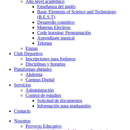
Alto nivel académico
Enseñanza del inglés
Basic Elements of Science and Technology
(B.E.S.T)
Desarrollo cognitivo
Materias Electivas
Code learning: Programación
Aprendizaje musical
Tekman
Etapas
Club Deportivo
Inscripciones para foráneos
Disciplinas y horarios
Plataformas digitales
Akdemia
Campus Digital
Servicios
Administración
Control de estudios
Solicitud de documentos
Información para graduandos
Contacto
Nosotros
Proyecto Educativo