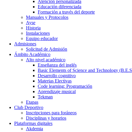
Atención personalizada
Educación diferenciada
Formación a través del deporte
Manuales y Protocolos
Ayse
Historia
Instalaciones
Equipo educador
Admisiones
Solicitud de Admisión
Ámbito Académico
Alto nivel académico
Enseñanza del inglés
Basic Elements of Science and Technology (B.E.S
Desarrollo cognitivo
Materias Electivas
Code learning: Programación
Aprendizaje musical
Tekman
Etapas
Club Deportivo
Inscripciones para foráneos
Disciplinas y horarios
Plataformas digitales
Akdemia