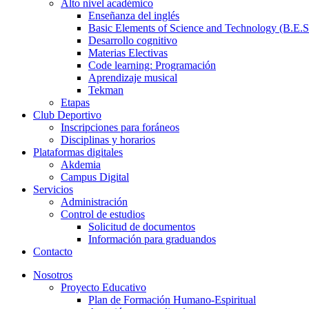
Alto nivel académico
Enseñanza del inglés
Basic Elements of Science and Technology (B.E.S
Desarrollo cognitivo
Materias Electivas
Code learning: Programación
Aprendizaje musical
Tekman
Etapas
Club Deportivo
Inscripciones para foráneos
Disciplinas y horarios
Plataformas digitales
Akdemia
Campus Digital
Servicios
Administración
Control de estudios
Solicitud de documentos
Información para graduandos
Contacto
Nosotros
Proyecto Educativo
Plan de Formación Humano-Espiritual