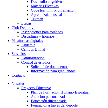
Desarrollo cognitivo
Materias Electivas
Code learning: Programación
Aprendizaje musical
Tekman
Etapas
Club Deportivo
Inscripciones para foráneos
Disciplinas y horarios
Plataformas digitales
Akdemia
Campus Digital
Servicios
Administración
Control de estudios
Solicitud de documentos
Información para graduandos
Contacto
Nosotros
Proyecto Educativo
Plan de Formación Humano-Espiritual
Atención personalizada
Educación diferenciada
Formación a través del deporte