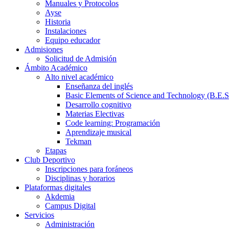
Manuales y Protocolos
Ayse
Historia
Instalaciones
Equipo educador
Admisiones
Solicitud de Admisión
Ámbito Académico
Alto nivel académico
Enseñanza del inglés
Basic Elements of Science and Technology (B.E.S
Desarrollo cognitivo
Materias Electivas
Code learning: Programación
Aprendizaje musical
Tekman
Etapas
Club Deportivo
Inscripciones para foráneos
Disciplinas y horarios
Plataformas digitales
Akdemia
Campus Digital
Servicios
Administración