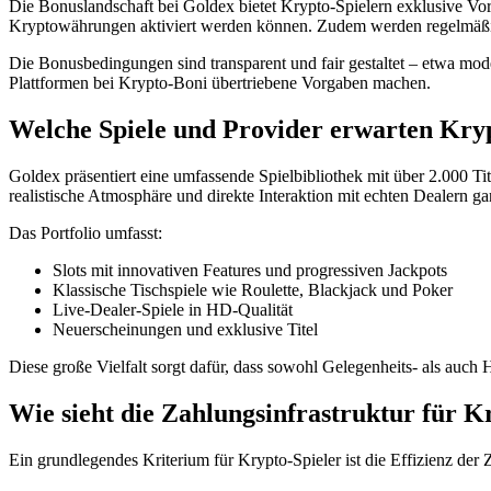
Die Bonuslandschaft bei Goldex bietet Krypto-Spielern exklusive Vor
Kryptowährungen aktiviert werden können. Zudem werden regelmäßig
Die Bonusbedingungen sind transparent und fair gestaltet – etwa mode
Plattformen bei Krypto-Boni übertriebene Vorgaben machen.
Welche Spiele und Provider erwarten Kryp
Goldex präsentiert eine umfassende Spielbibliothek mit über 2.000 
realistische Atmosphäre und direkte Interaktion mit echten Dealern gar
Das Portfolio umfasst:
Slots mit innovativen Features und progressiven Jackpots
Klassische Tischspiele wie Roulette, Blackjack und Poker
Live-Dealer-Spiele in HD-Qualität
Neuerscheinungen und exklusive Titel
Diese große Vielfalt sorgt dafür, dass sowohl Gelegenheits- als auc
Wie sieht die Zahlungsinfrastruktur für K
Ein grundlegendes Kriterium für Krypto-Spieler ist die Effizienz der Z