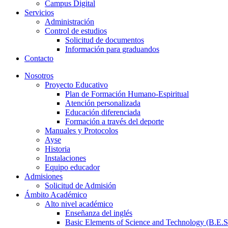
Campus Digital
Servicios
Administración
Control de estudios
Solicitud de documentos
Información para graduandos
Contacto
Nosotros
Proyecto Educativo
Plan de Formación Humano-Espiritual
Atención personalizada
Educación diferenciada
Formación a través del deporte
Manuales y Protocolos
Ayse
Historia
Instalaciones
Equipo educador
Admisiones
Solicitud de Admisión
Ámbito Académico
Alto nivel académico
Enseñanza del inglés
Basic Elements of Science and Technology (B.E.S