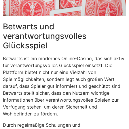
Betwarts und
verantwortungsvolles
Glücksspiel
Betwarts ist ein modernes Online-Casino, das sich aktiv
für verantwortungsvolles Glücksspiel einsetzt. Die
Plattform bietet nicht nur eine Vielzahl von
Spielmöglichkeiten, sondern legt auch großen Wert
darauf, dass Spieler gut informiert und geschützt sind.
Betwarts stellt sicher, dass den Nutzern wichtige
Informationen über verantwortungsvolles Spielen zur
Verfügung stehen, um deren Sicherheit und
Wohlbefinden zu fördern.
Durch regelmäßige Schulungen und