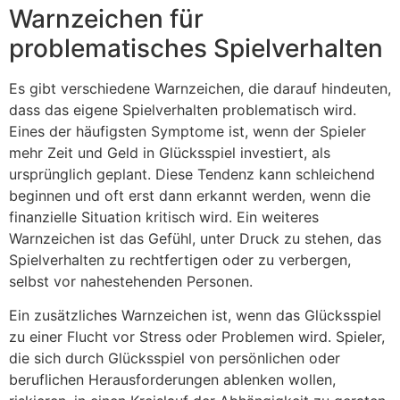
Warnzeichen für
problematisches Spielverhalten
Es gibt verschiedene Warnzeichen, die darauf hindeuten,
dass das eigene Spielverhalten problematisch wird.
Eines der häufigsten Symptome ist, wenn der Spieler
mehr Zeit und Geld in Glücksspiel investiert, als
ursprünglich geplant. Diese Tendenz kann schleichend
beginnen und oft erst dann erkannt werden, wenn die
finanzielle Situation kritisch wird. Ein weiteres
Warnzeichen ist das Gefühl, unter Druck zu stehen, das
Spielverhalten zu rechtfertigen oder zu verbergen,
selbst vor nahestehenden Personen.
Ein zusätzliches Warnzeichen ist, wenn das Glücksspiel
zu einer Flucht vor Stress oder Problemen wird. Spieler,
die sich durch Glücksspiel von persönlichen oder
beruflichen Herausforderungen ablenken wollen,