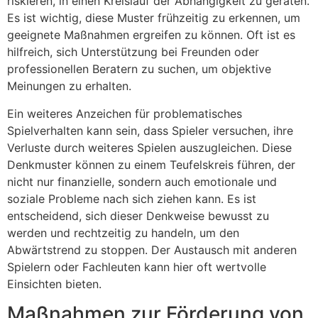
riskieren, in einen Kreislauf der Abhängigkeit zu geraten.
Es ist wichtig, diese Muster frühzeitig zu erkennen, um
geeignete Maßnahmen ergreifen zu können. Oft ist es
hilfreich, sich Unterstützung bei Freunden oder
professionellen Beratern zu suchen, um objektive
Meinungen zu erhalten.
Ein weiteres Anzeichen für problematisches
Spielverhalten kann sein, dass Spieler versuchen, ihre
Verluste durch weiteres Spielen auszugleichen. Diese
Denkmuster können zu einem Teufelskreis führen, der
nicht nur finanzielle, sondern auch emotionale und
soziale Probleme nach sich ziehen kann. Es ist
entscheidend, sich dieser Denkweise bewusst zu
werden und rechtzeitig zu handeln, um den
Abwärtstrend zu stoppen. Der Austausch mit anderen
Spielern oder Fachleuten kann hier oft wertvolle
Einsichten bieten.
Maßnahmen zur Förderung von