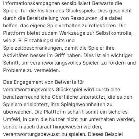
Informationskampagnen sensibilisiert Betwarts die
Spieler für die Risiken des Glücksspiels. Dies geschieht
durch die Bereitstellung von Ressourcen, die dabei
helfen, das eigene Spielverhalten zu reflektieren. Die
Plattform bietet zudem Werkzeuge zur Selbstkontrolle,
wie z. B. Einzahlungslimits und
Spielzeitbeschränkungen, damit die Spieler ihre
Aktivitäten besser im Griff haben. Dies ist ein wichtiger
Schritt, um verantwortungsvolles Spielen zu fördern und
Probleme zu vermeiden.
Das Engagement von Betwarts für
verantwortungsvolles Glücksspiel wird durch eine
benutzerfreundliche Oberfläche unterstützt, die es den
Spielern erleichtert, ihre Spielgewohnheiten zu
überwachen. Die Plattform schafft somit ein sicheres
Umfeld, in dem die Nutzer nicht nur unterhalten werden,
sondern auch darauf hingewiesen werden,
verantwortungsbewusst zu spielen. Dieses Beispiel