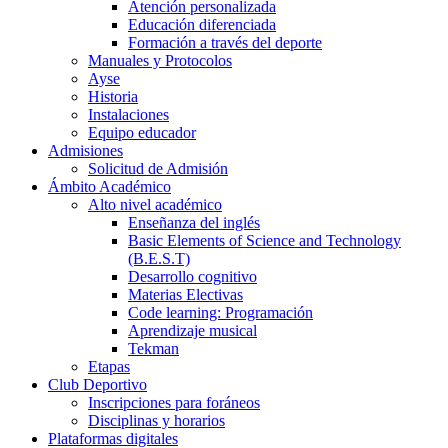
Atención personalizada
Educación diferenciada
Formación a través del deporte
Manuales y Protocolos
Ayse
Historia
Instalaciones
Equipo educador
Admisiones
Solicitud de Admisión
Ámbito Académico
Alto nivel académico
Enseñanza del inglés
Basic Elements of Science and Technology
(B.E.S.T)
Desarrollo cognitivo
Materias Electivas
Code learning: Programación
Aprendizaje musical
Tekman
Etapas
Club Deportivo
Inscripciones para foráneos
Disciplinas y horarios
Plataformas digitales