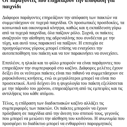
Οι παράγοντες που επηρεάζουν την απόφαση για
παιχνίδι
Διάφοροι παράγοντες επηρεάζουν την απόφαση των παικτών να
συμμετάσχουν σε τυχερά παιχνίδια. Οι προσωπικές προσδοκίες, τα
κοινωνικά και οικονομικά κίνητρα, καθώς και η εκπαίδευση γύρω
από τα τυχερά παιχνίδια, όλα παίζουν ρόλο. Συχνά, οι παίκτες
αναζητούν την αίσθηση της αδρεναλίνης που συνδέεται με την
τύχη, και αυτό τους παρακινεί να παίξουν. Η επιτυχία σε
προηγούμενους γύρους μπορεί επίσης να ενισχύσει την
αυτοπεποίθηση του παίκτη και να τον παρακινήσει να συνεχίσει.
Επιπλέον, η ηλικία και το φύλο μπορούν να είναι παράγοντες που
επηρεάζουν την συμπεριφορά στο καζίνο. Διάφορες μελέτες έχουν
δείξει ότι οι νεότεροι παίκτες είναι πιο πιθανό να συμμετάσχουν σε
ριψοκίνδυνες κινήσεις, ενώ οι μεγαλύτεροι μπορεί να είναι πιο
προσεκτικοί. Αυτό δείχνει ότι η ψυχολογία του παίκτη εξελίσσεται
με την πάροδο του χρόνου, επηρεαζόμενη από τις εμπειρίες και τις
αντιλήψεις του κάθε ατόμου.
Τέλος, η επίδραση των διαδικτυακών καζίνο αλλάζει τις
συμπεριφορές των παικτών. Οι παίκτες μπορούν να έχουν
πρόσβαση σε παιχνίδια από την άνεση του σπιτιού τους, γεγονός
που μπορεί να μειώσει την αίσθηση του κινδύνου. Η ανωνυμία που
προσφέρει το διαδίκτυο μπορεί να ενθαρρύνει παρορμητικές