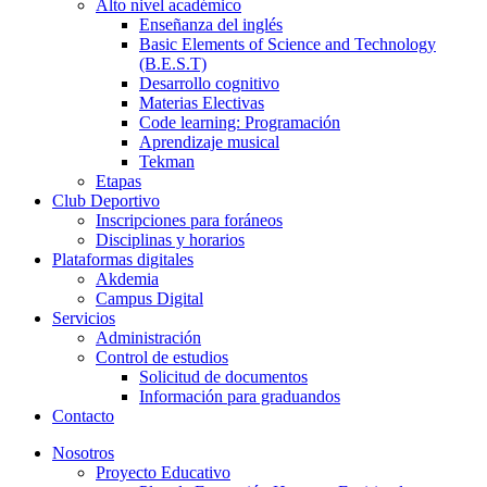
Alto nivel académico
Enseñanza del inglés
Basic Elements of Science and Technology
(B.E.S.T)
Desarrollo cognitivo
Materias Electivas
Code learning: Programación
Aprendizaje musical
Tekman
Etapas
Club Deportivo
Inscripciones para foráneos
Disciplinas y horarios
Plataformas digitales
Akdemia
Campus Digital
Servicios
Administración
Control de estudios
Solicitud de documentos
Información para graduandos
Contacto
Nosotros
Proyecto Educativo