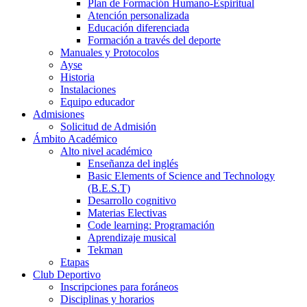
Plan de Formación Humano-Espiritual
Atención personalizada
Educación diferenciada
Formación a través del deporte
Manuales y Protocolos
Ayse
Historia
Instalaciones
Equipo educador
Admisiones
Solicitud de Admisión
Ámbito Académico
Alto nivel académico
Enseñanza del inglés
Basic Elements of Science and Technology
(B.E.S.T)
Desarrollo cognitivo
Materias Electivas
Code learning: Programación
Aprendizaje musical
Tekman
Etapas
Club Deportivo
Inscripciones para foráneos
Disciplinas y horarios