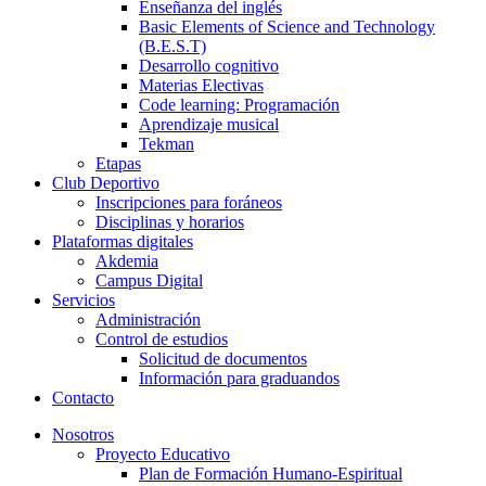
Enseñanza del inglés
Basic Elements of Science and Technology
(B.E.S.T)
Desarrollo cognitivo
Materias Electivas
Code learning: Programación
Aprendizaje musical
Tekman
Etapas
Club Deportivo
Inscripciones para foráneos
Disciplinas y horarios
Plataformas digitales
Akdemia
Campus Digital
Servicios
Administración
Control de estudios
Solicitud de documentos
Información para graduandos
Contacto
Nosotros
Proyecto Educativo
Plan de Formación Humano-Espiritual