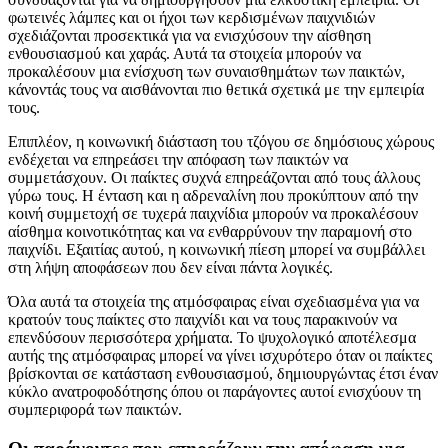
φωτεινές λάμπες και οι ήχοι των κερδισμένων παιχνιδιών
σχεδιάζονται προσεκτικά για να ενισχύσουν την αίσθηση
ενθουσιασμού και χαράς. Αυτά τα στοιχεία μπορούν να
προκαλέσουν μια ενίσχυση των συναισθημάτων των παικτών,
κάνοντάς τους να αισθάνονται πιο θετικά σχετικά με την εμπειρία
τους.
Επιπλέον, η κοινωνική διάσταση του τζόγου σε δημόσιους χώρους
ενδέχεται να επηρεάσει την απόφαση των παικτών να
συμμετάσχουν. Οι παίκτες συχνά επηρεάζονται από τους άλλους
γύρω τους. Η ένταση και η αδρεναλίνη που προκύπτουν από την
κοινή συμμετοχή σε τυχερά παιχνίδια μπορούν να προκαλέσουν
αίσθημα κοινοτικότητας και να ενθαρρύνουν την παραμονή στο
παιχνίδι. Εξαιτίας αυτού, η κοινωνική πίεση μπορεί να συμβάλλει
στη λήψη αποφάσεων που δεν είναι πάντα λογικές.
Όλα αυτά τα στοιχεία της ατμόσφαιρας είναι σχεδιασμένα για να
κρατούν τους παίκτες στο παιχνίδι και να τους παρακινούν να
επενδύσουν περισσότερα χρήματα. Το ψυχολογικό αποτέλεσμα
αυτής της ατμόσφαιρας μπορεί να γίνει ισχυρότερο όταν οι παίκτες
βρίσκονται σε κατάσταση ενθουσιασμού, δημιουργώντας έτσι έναν
κύκλο ανατροφοδότησης όπου οι παράγοντες αυτοί ενισχύουν τη
συμπεριφορά των παικτών.