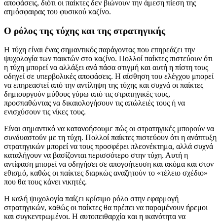
αποφάσεις, διότι οι παίκτες δεν βιώνουν την άμεση πίεση της
ατμόσφαιρας του φυσικού καζίνο.
Ο ρόλος της τύχης και της στρατηγικής
Η τύχη είναι ένας σημαντικός παράγοντας που επηρεάζει την
ψυχολογία των παικτών στο καζίνο. Πολλοί παίκτες πιστεύουν ότι
η τύχη μπορεί να αλλάξει ανά πάσα στιγμή και αυτή η πίστη τους
οδηγεί σε υπερβολικές αποφάσεις. Η αίσθηση του ελέγχου μπορεί
να επηρεαστεί από την αντίληψη της τύχης και συχνά οι παίκτες
δημιουργούν μύθους γύρω από τις στρατηγικές τους,
προσπαθώντας να δικαιολογήσουν τις απώλειές τους ή να
ενισχύσουν τις νίκες τους.
Είναι σημαντικό να κατανοήσουμε πώς οι στρατηγικές μπορούν να
συνδυαστούν με τη τύχη. Πολλοί παίκτες πιστεύουν ότι η ανάπτυξη
στρατηγικών μπορεί να τους προσφέρει πλεονέκτημα, αλλά συχνά
καταλήγουν να βασίζονται περισσότερο στην τύχη. Αυτή η
αντίφαση μπορεί να οδηγήσει σε απογοήτευση και ακόμα και στον
εθισμό, καθώς οι παίκτες διαρκώς αναζητούν το «τέλειο σχέδιο»
που θα τους κάνει νικητές.
Η καλή ψυχολογία παίζει κρίσιμο ρόλο στην εφαρμογή
στρατηγικών, καθώς οι παίκτες θα πρέπει να παραμένουν ήρεμοι
και συγκεντρωμένοι. Η αυτοπειθαρχία και η ικανότητα να