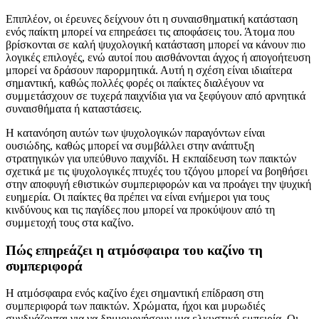
Επιπλέον, οι έρευνες δείχνουν ότι η συναισθηματική κατάσταση
ενός παίκτη μπορεί να επηρεάσει τις αποφάσεις του. Άτομα που
βρίσκονται σε καλή ψυχολογική κατάσταση μπορεί να κάνουν πιο
λογικές επιλογές, ενώ αυτοί που αισθάνονται άγχος ή απογοήτευση
μπορεί να δράσουν παρορμητικά. Αυτή η σχέση είναι ιδιαίτερα
σημαντική, καθώς πολλές φορές οι παίκτες διαλέγουν να
συμμετάσχουν σε τυχερά παιχνίδια για να ξεφύγουν από αρνητικά
συναισθήματα ή καταστάσεις.
Η κατανόηση αυτών των ψυχολογικών παραγόντων είναι
ουσιώδης, καθώς μπορεί να συμβάλλει στην ανάπτυξη
στρατηγικών για υπεύθυνο παιχνίδι. Η εκπαίδευση των παικτών
σχετικά με τις ψυχολογικές πτυχές του τζόγου μπορεί να βοηθήσει
στην αποφυγή εθιστικών συμπεριφορών και να προάγει την ψυχική
ευημερία. Οι παίκτες θα πρέπει να είναι ενήμεροι για τους
κινδύνους και τις παγίδες που μπορεί να προκύψουν από τη
συμμετοχή τους στα καζίνο.
Πώς επηρεάζει η ατμόσφαιρα του καζίνο τη
συμπεριφορά
Η ατμόσφαιρα ενός καζίνο έχει σημαντική επίδραση στη
συμπεριφορά των παικτών. Χρώματα, ήχοι και μυρωδιές
συνδυάζονται για να δημιουργήσουν μια ελκυστική εμπειρία. Οι