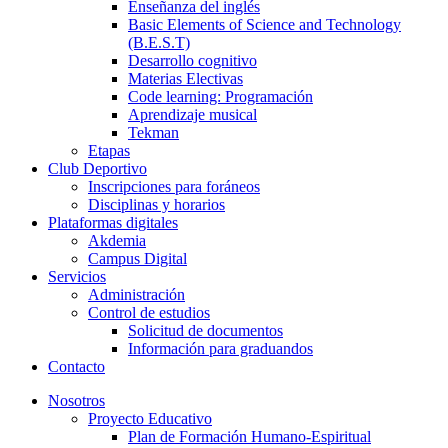
Enseñanza del inglés
Basic Elements of Science and Technology
(B.E.S.T)
Desarrollo cognitivo
Materias Electivas
Code learning: Programación
Aprendizaje musical
Tekman
Etapas
Club Deportivo
Inscripciones para foráneos
Disciplinas y horarios
Plataformas digitales
Akdemia
Campus Digital
Servicios
Administración
Control de estudios
Solicitud de documentos
Información para graduandos
Contacto
Nosotros
Proyecto Educativo
Plan de Formación Humano-Espiritual