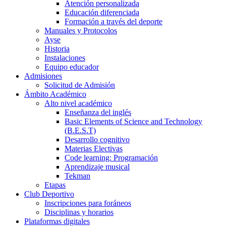
Atención personalizada
Educación diferenciada
Formación a través del deporte
Manuales y Protocolos
Ayse
Historia
Instalaciones
Equipo educador
Admisiones
Solicitud de Admisión
Ámbito Académico
Alto nivel académico
Enseñanza del inglés
Basic Elements of Science and Technology
(B.E.S.T)
Desarrollo cognitivo
Materias Electivas
Code learning: Programación
Aprendizaje musical
Tekman
Etapas
Club Deportivo
Inscripciones para foráneos
Disciplinas y horarios
Plataformas digitales