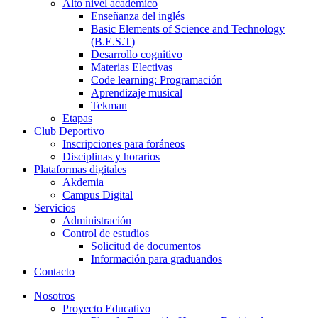
Alto nivel académico
Enseñanza del inglés
Basic Elements of Science and Technology
(B.E.S.T)
Desarrollo cognitivo
Materias Electivas
Code learning: Programación
Aprendizaje musical
Tekman
Etapas
Club Deportivo
Inscripciones para foráneos
Disciplinas y horarios
Plataformas digitales
Akdemia
Campus Digital
Servicios
Administración
Control de estudios
Solicitud de documentos
Información para graduandos
Contacto
Nosotros
Proyecto Educativo