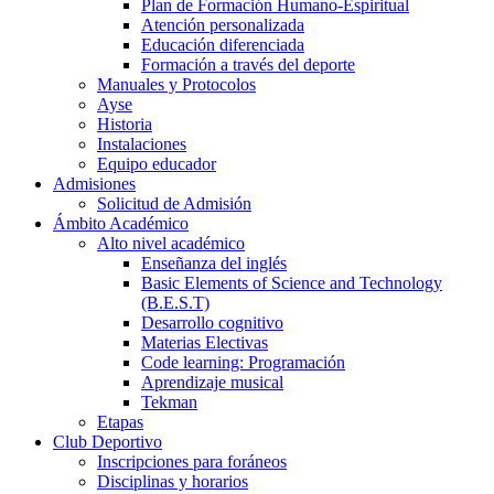
Plan de Formación Humano-Espiritual
Atención personalizada
Educación diferenciada
Formación a través del deporte
Manuales y Protocolos
Ayse
Historia
Instalaciones
Equipo educador
Admisiones
Solicitud de Admisión
Ámbito Académico
Alto nivel académico
Enseñanza del inglés
Basic Elements of Science and Technology
(B.E.S.T)
Desarrollo cognitivo
Materias Electivas
Code learning: Programación
Aprendizaje musical
Tekman
Etapas
Club Deportivo
Inscripciones para foráneos
Disciplinas y horarios