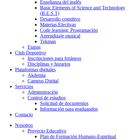
Enseñanza del inglés
Basic Elements of Science and Technology
(B.E.S.T)
Desarrollo cognitivo
Materias Electivas
Code learning: Programación
Aprendizaje musical
Tekman
Etapas
Club Deportivo
Inscripciones para foráneos
Disciplinas y horarios
Plataformas digitales
Akdemia
Campus Digital
Servicios
Administración
Control de estudios
Solicitud de documentos
Información para graduandos
Contacto
Nosotros
Proyecto Educativo
Plan de Formación Humano-Espiritual