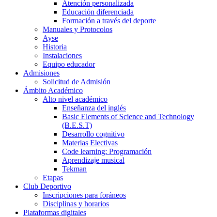
Atención personalizada
Educación diferenciada
Formación a través del deporte
Manuales y Protocolos
Ayse
Historia
Instalaciones
Equipo educador
Admisiones
Solicitud de Admisión
Ámbito Académico
Alto nivel académico
Enseñanza del inglés
Basic Elements of Science and Technology
(B.E.S.T)
Desarrollo cognitivo
Materias Electivas
Code learning: Programación
Aprendizaje musical
Tekman
Etapas
Club Deportivo
Inscripciones para foráneos
Disciplinas y horarios
Plataformas digitales