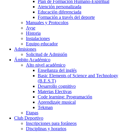
Plan de Formación Humano-Espiritual
Atención personalizada
Educación diferenciada
Formación a través del deporte
Manuales y Protocolos
Ayse
Historia
Instalaciones
Equipo educador
Admisiones
Solicitud de Admisión
Ámbito Académico
Alto nivel académico
Enseñanza del inglés
Basic Elements of Science and Technology
(B.E.S.T)
Desarrollo cognitivo
Materias Electivas
Code learning: Programación
Aprendizaje musical
Tekman
Etapas
Club Deportivo
Inscripciones para foráneos
Disciplinas y horarios