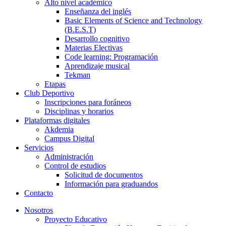
Alto nivel académico
Enseñanza del inglés
Basic Elements of Science and Technology
(B.E.S.T)
Desarrollo cognitivo
Materias Electivas
Code learning: Programación
Aprendizaje musical
Tekman
Etapas
Club Deportivo
Inscripciones para foráneos
Disciplinas y horarios
Plataformas digitales
Akdemia
Campus Digital
Servicios
Administración
Control de estudios
Solicitud de documentos
Información para graduandos
Contacto
Nosotros
Proyecto Educativo