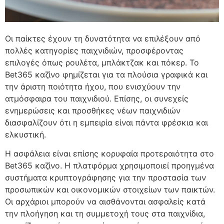
Οι παίκτες έχουν τη δυνατότητα να επιλέξουν από
πολλές κατηγορίες παιχνιδιών, προσφέροντας
επιλογές όπως ρουλέτα, μπλάκτζακ και πόκερ. Το
Bet365 καζίνο φημίζεται για τα πλούσια γραφικά και
την άριστη ποιότητα ήχου, που ενισχύουν την
ατμόσφαιρα του παιχνιδιού. Επίσης, οι συνεχείς
ενημερώσεις και προσθήκες νέων παιχνιδιών
διασφαλίζουν ότι η εμπειρία είναι πάντα φρέσκια και
ελκυστική.
Η ασφάλεια είναι επίσης κορυφαία προτεραιότητα στο
Bet365 καζίνο. Η πλατφόρμα χρησιμοποιεί προηγμένα
συστήματα κρυπτογράφησης για την προστασία των
προσωπικών και οικονομικών στοιχείων των παικτών.
Οι αρχάριοι μπορούν να αισθάνονται ασφαλείς κατά
την πλοήγηση και τη συμμετοχή τους στα παιχνίδια,