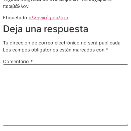
περιβάλλον.
Etiquetado
ελληνική ρουλέτα
Deja una respuesta
Tu dirección de correo electrónico no será publicada.
Los campos obligatorios están marcados con
*
Comentario
*