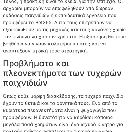
Τέλος, η πρακτική είναι το κλειδί για την επιτυχία. Οι
αρχάριοι μπορούν να επωφεληθούν από δωρεάν
εκδόσεις παιχνιδιών ή εκπαιδευτικά εργαλεία που
προσφέρει το Bet365. Αυτά τους επιτρέπουν να
εξοικειωθούν με τις μηχανές και τους κανόνες χωρίς
τον κίνδυνο να χάσουν χρήματα. Η εξάσκηση θα τους
βοηθήσει να γίνουν καλύτεροι παίκτες και να
αναπτύξουν τη δική τους στρατηγική.
Προβλήματα και
πλεονεκτήματα των τυχερών
παιχνιδιών
Όπως κάθε μορφή διασκέδασης, τα τυχερά παιχνίδια
έχουν τα θετικά και τα αρνητικά τους. Ένα από τα
κυριότερα πλεονεκτήματα είναι η ψυχαγωγία που
προσφέρουν. Η δυνατότητα να κερδίσει κάποιος
μεγάλα ποσά χρημάτων είναι ένα ισχυρό κίνητρο για
πολλούς παίκτες. Επιπλέον, τα τυχερά παιχνίδια