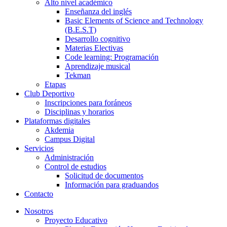
Alto nivel académico
Enseñanza del inglés
Basic Elements of Science and Technology
(B.E.S.T)
Desarrollo cognitivo
Materias Electivas
Code learning: Programación
Aprendizaje musical
Tekman
Etapas
Club Deportivo
Inscripciones para foráneos
Disciplinas y horarios
Plataformas digitales
Akdemia
Campus Digital
Servicios
Administración
Control de estudios
Solicitud de documentos
Información para graduandos
Contacto
Nosotros
Proyecto Educativo