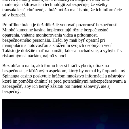
moderných šifrovacích technológií zabezpečuje, že všetky
transakcie sú chránené, a hráči môžu mať istotu, že ich informácie
sú v bezpečí.
Pri offline hrách je tiež dôležité venovať pozornosť bezpečnosti.
Mnohé kamenné kasína implementujú rôzne bezpečnostné
opatrenia, vrátane monitorovania videa a prítomnosti
bezpečnostného personálu. Hráči by mali byť opatrní pri
manipulácii s hotovosťou a strážením svojich osobných vecí.
Takisto je dôležité mať na pamäti, kde sa nachádzate, a vyhýbať sa
riskantným situáciám, najmä v noci.
Bez ohľadu na to, akú formu hier si hráči vyberú, dôraz na
bezpečnosť je kľúčovým aspektom, ktorý by nemal byť opomínaný.
Spinanga casino poskytuje hráčom množstvo informácií a nástrojov,
ktoré im pomôžu chrániť sa pred potenciálnymi nebezpečenstvami a
zabezpečiť, aby ich herný zážitok bol nielen zábavný, ale aj
bezpečný.