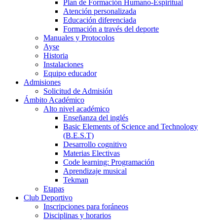
Plan de Formación Humano-Espiritual
Atención personalizada
Educación diferenciada
Formación a través del deporte
Manuales y Protocolos
Ayse
Historia
Instalaciones
Equipo educador
Admisiones
Solicitud de Admisión
Ámbito Académico
Alto nivel académico
Enseñanza del inglés
Basic Elements of Science and Technology
(B.E.S.T)
Desarrollo cognitivo
Materias Electivas
Code learning: Programación
Aprendizaje musical
Tekman
Etapas
Club Deportivo
Inscripciones para foráneos
Disciplinas y horarios