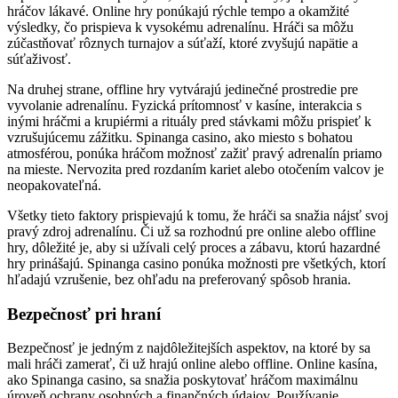
hráčov lákavé. Online hry ponúkajú rýchle tempo a okamžité
výsledky, čo prispieva k vysokému adrenalínu. Hráči sa môžu
zúčastňovať rôznych turnajov a súťaží, ktoré zvyšujú napätie a
súťaživosť.
Na druhej strane, offline hry vytvárajú jedinečné prostredie pre
vyvolanie adrenalínu. Fyzická prítomnosť v kasíne, interakcia s
inými hráčmi a krupiérmi a rituály pred stávkami môžu prispieť k
vzrušujúcemu zážitku. Spinanga casino, ako miesto s bohatou
atmosférou, ponúka hráčom možnosť zažiť pravý adrenalín priamo
na mieste. Nervozita pred rozdaním kariet alebo otočením valcov je
neopakovateľná.
Všetky tieto faktory prispievajú k tomu, že hráči sa snažia nájsť svoj
pravý zdroj adrenalínu. Či už sa rozhodnú pre online alebo offline
hry, dôležité je, aby si užívali celý proces a zábavu, ktorú hazardné
hry prinášajú. Spinanga casino ponúka možnosti pre všetkých, ktorí
hľadajú vzrušenie, bez ohľadu na preferovaný spôsob hrania.
Bezpečnosť pri hraní
Bezpečnosť je jedným z najdôležitejších aspektov, na ktoré by sa
mali hráči zamerať, či už hrajú online alebo offline. Online kasína,
ako Spinanga casino, sa snažia poskytovať hráčom maximálnu
úroveň ochrany osobných a finančných údajov. Používanie