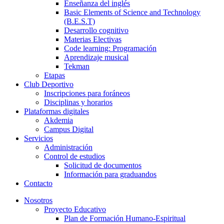
Enseñanza del inglés
Basic Elements of Science and Technology
(B.E.S.T)
Desarrollo cognitivo
Materias Electivas
Code learning: Programación
Aprendizaje musical
Tekman
Etapas
Club Deportivo
Inscripciones para foráneos
Disciplinas y horarios
Plataformas digitales
Akdemia
Campus Digital
Servicios
Administración
Control de estudios
Solicitud de documentos
Información para graduandos
Contacto
Nosotros
Proyecto Educativo
Plan de Formación Humano-Espiritual