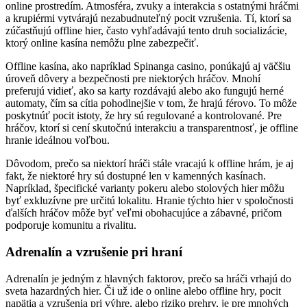
online prostredím. Atmosféra, zvuky a interakcia s ostatnými hráčmi
a krupiérmi vytvárajú nezabudnuteľný pocit vzrušenia. Tí, ktorí sa
zúčastňujú offline hier, často vyhľadávajú tento druh socializácie,
ktorý online kasína nemôžu plne zabezpečiť.
Offline kasína, ako napríklad Spinanga casino, ponúkajú aj väčšiu
úroveň dôvery a bezpečnosti pre niektorých hráčov. Mnohí
preferujú vidieť, ako sa karty rozdávajú alebo ako fungujú herné
automaty, čím sa cítia pohodlnejšie v tom, že hrajú férovo. To môže
poskytnúť pocit istoty, že hry sú regulované a kontrolované. Pre
hráčov, ktorí si cení skutočnú interakciu a transparentnosť, je offline
hranie ideálnou voľbou.
Dôvodom, prečo sa niektorí hráči stále vracajú k offline hrám, je aj
fakt, že niektoré hry sú dostupné len v kamenných kasínach.
Napríklad, špecifické varianty pokeru alebo stolových hier môžu
byť exkluzívne pre určitú lokalitu. Hranie týchto hier v spoločnosti
ďalších hráčov môže byť veľmi obohacujúce a zábavné, pričom
podporuje komunitu a rivalitu.
Adrenalín a vzrušenie pri hraní
Adrenalín je jedným z hlavných faktorov, prečo sa hráči vrhajú do
sveta hazardných hier. Či už ide o online alebo offline hry, pocit
napätia a vzrušenia pri výhre, alebo riziko prehry, je pre mnohých