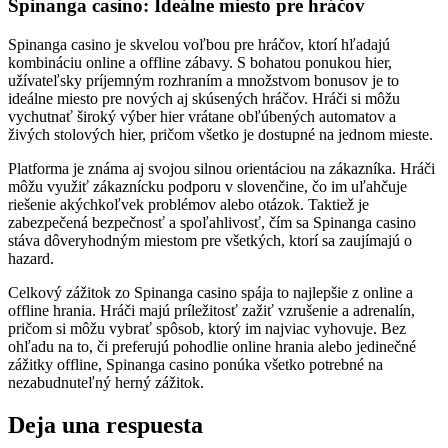
Spinanga casino: Ideálne miesto pre hráčov
Spinanga casino je skvelou voľbou pre hráčov, ktorí hľadajú
kombináciu online a offline zábavy. S bohatou ponukou hier,
užívateľsky príjemným rozhraním a množstvom bonusov je to
ideálne miesto pre nových aj skúsených hráčov. Hráči si môžu
vychutnať široký výber hier vrátane obľúbených automatov a
živých stolových hier, pričom všetko je dostupné na jednom mieste.
Platforma je známa aj svojou silnou orientáciou na zákazníka. Hráči
môžu využiť zákaznícku podporu v slovenčine, čo im uľahčuje
riešenie akýchkoľvek problémov alebo otázok. Taktiež je
zabezpečená bezpečnosť a spoľahlivosť, čím sa Spinanga casino
stáva dôveryhodným miestom pre všetkých, ktorí sa zaujímajú o
hazard.
Celkový zážitok zo Spinanga casino spája to najlepšie z online a
offline hrania. Hráči majú príležitosť zažiť vzrušenie a adrenalín,
pričom si môžu vybrať spôsob, ktorý im najviac vyhovuje. Bez
ohľadu na to, či preferujú pohodlie online hrania alebo jedinečné
zážitky offline, Spinanga casino ponúka všetko potrebné na
nezabudnuteľný herný zážitok.
Deja una respuesta