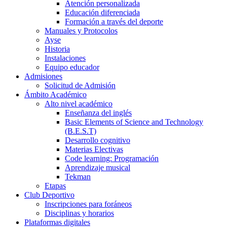
Atención personalizada
Educación diferenciada
Formación a través del deporte
Manuales y Protocolos
Ayse
Historia
Instalaciones
Equipo educador
Admisiones
Solicitud de Admisión
Ámbito Académico
Alto nivel académico
Enseñanza del inglés
Basic Elements of Science and Technology
(B.E.S.T)
Desarrollo cognitivo
Materias Electivas
Code learning: Programación
Aprendizaje musical
Tekman
Etapas
Club Deportivo
Inscripciones para foráneos
Disciplinas y horarios
Plataformas digitales