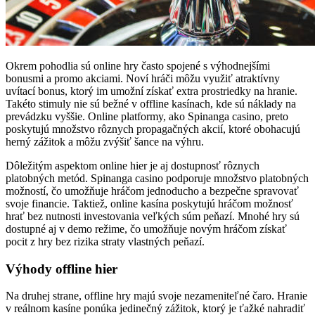
Okrem pohodlia sú online hry často spojené s výhodnejšími
bonusmi a promo akciami. Noví hráči môžu využiť atraktívny
uvítací bonus, ktorý im umožní získať extra prostriedky na hranie.
Takéto stimuly nie sú bežné v offline kasínach, kde sú náklady na
prevádzku vyššie. Online platformy, ako Spinanga casino, preto
poskytujú množstvo rôznych propagačných akcií, ktoré obohacujú
herný zážitok a môžu zvýšiť šance na výhru.
Dôležitým aspektom online hier je aj dostupnosť rôznych
platobných metód. Spinanga casino podporuje množstvo platobných
možností, čo umožňuje hráčom jednoducho a bezpečne spravovať
svoje financie. Taktiež, online kasína poskytujú hráčom možnosť
hrať bez nutnosti investovania veľkých súm peňazí. Mnohé hry sú
dostupné aj v demo režime, čo umožňuje novým hráčom získať
pocit z hry bez rizika straty vlastných peňazí.
Výhody offline hier
Na druhej strane, offline hry majú svoje nezameniteľné čaro. Hranie
v reálnom kasíne ponúka jedinečný zážitok, ktorý je ťažké nahradiť