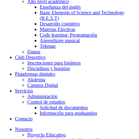
Alto nivel académico
Enseñanza del inglés
Basic Elements of Science and Technology
(B.E.S.T)
Desarrollo cognitivo
Materias Electivas
Code learning: Programación
Aprendizaje musical
Tekman
Etapas
Club Deportivo
Inscripciones para foráneos
Disciplinas y horarios
Plataformas digitales
Akdemia
Campus Digital
Servicios
Administración
Control de estudios
Solicitud de documentos
Información para graduandos
Contacto
Nosotros
Proyecto Educativo