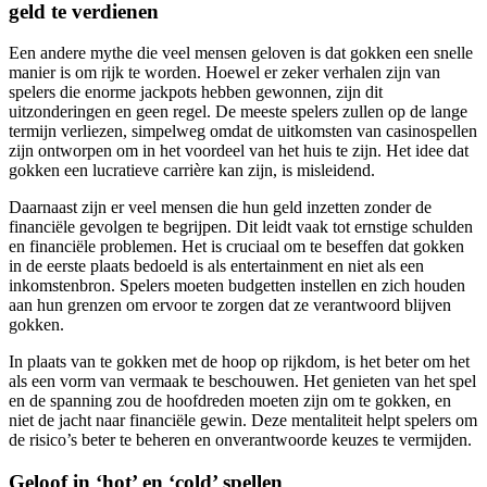
geld te verdienen
Een andere mythe die veel mensen geloven is dat gokken een snelle
manier is om rijk te worden. Hoewel er zeker verhalen zijn van
spelers die enorme jackpots hebben gewonnen, zijn dit
uitzonderingen en geen regel. De meeste spelers zullen op de lange
termijn verliezen, simpelweg omdat de uitkomsten van casinospellen
zijn ontworpen om in het voordeel van het huis te zijn. Het idee dat
gokken een lucratieve carrière kan zijn, is misleidend.
Daarnaast zijn er veel mensen die hun geld inzetten zonder de
financiële gevolgen te begrijpen. Dit leidt vaak tot ernstige schulden
en financiële problemen. Het is cruciaal om te beseffen dat gokken
in de eerste plaats bedoeld is als entertainment en niet als een
inkomstenbron. Spelers moeten budgetten instellen en zich houden
aan hun grenzen om ervoor te zorgen dat ze verantwoord blijven
gokken.
In plaats van te gokken met de hoop op rijkdom, is het beter om het
als een vorm van vermaak te beschouwen. Het genieten van het spel
en de spanning zou de hoofdreden moeten zijn om te gokken, en
niet de jacht naar financiële gewin. Deze mentaliteit helpt spelers om
de risico’s beter te beheren en onverantwoorde keuzes te vermijden.
Geloof in ‘hot’ en ‘cold’ spellen