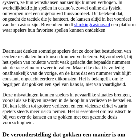
systeem, ze hun winstkansen aanzienlijk kunnen verhogen. In
werkelijkheid zijn spellen in casino’s, zowel online als fysiek,
ontworpen met een ingebouwd huisvoordeel. Dit betekent dat,
ongeacht de tactiek die je hanteert, de kansen altijd in het voordeel
van het casino zijn. Bovendien biedt
slimkingcasinos.nl
een platform
waar spelers hun favoriete spellen kunnen ontdekken.
Daarnaast denken sommige spelers dat ze door het bestuderen van
eerdere resultaten hun kansen kunnen verbeteren. Bijvoorbeeld, bij
het spelen van roulette wordt vaak gedacht dat bepaalde nummers
«in de race zijn» om weer te vallen. Maar elke draai is volledig
onafhankelijk van de vorige, en de kans dat een nummer valt blijft
constant, ongeacht eerdere uitkomsten. Het is belangrijk om te
begrijpen dat gokken een spel van kans is, niet van vaardigheid.
Deze misvattingen kunnen spelers in gevaarlijke situaties brengen,
vooral als ze blijven inzetten in de hoop hun verliezen te herstellen.
Dit kan leiden tot grotere verliezen en een vicieuze cirkel waarin
spelers steeds meer risico nemen. Het is essentieel om realistisch te
blijven over de kansen en te gokken met een gezonde dosis
voorzichtigheid.
De veronderstelling dat gokken een manier is om