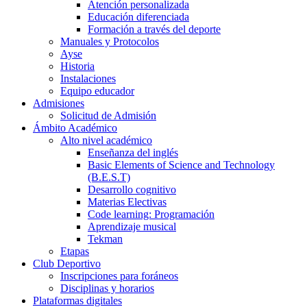
Atención personalizada
Educación diferenciada
Formación a través del deporte
Manuales y Protocolos
Ayse
Historia
Instalaciones
Equipo educador
Admisiones
Solicitud de Admisión
Ámbito Académico
Alto nivel académico
Enseñanza del inglés
Basic Elements of Science and Technology
(B.E.S.T)
Desarrollo cognitivo
Materias Electivas
Code learning: Programación
Aprendizaje musical
Tekman
Etapas
Club Deportivo
Inscripciones para foráneos
Disciplinas y horarios
Plataformas digitales