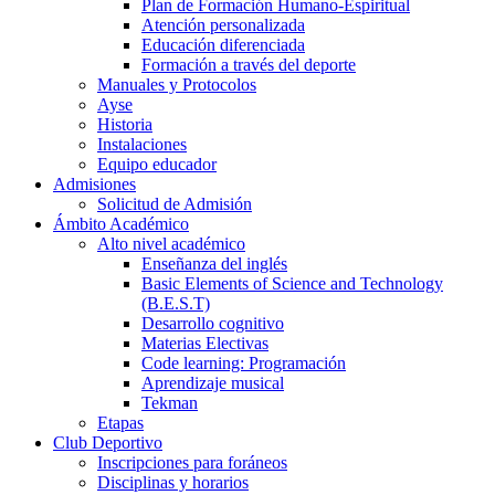
Plan de Formación Humano-Espiritual
Atención personalizada
Educación diferenciada
Formación a través del deporte
Manuales y Protocolos
Ayse
Historia
Instalaciones
Equipo educador
Admisiones
Solicitud de Admisión
Ámbito Académico
Alto nivel académico
Enseñanza del inglés
Basic Elements of Science and Technology
(B.E.S.T)
Desarrollo cognitivo
Materias Electivas
Code learning: Programación
Aprendizaje musical
Tekman
Etapas
Club Deportivo
Inscripciones para foráneos
Disciplinas y horarios