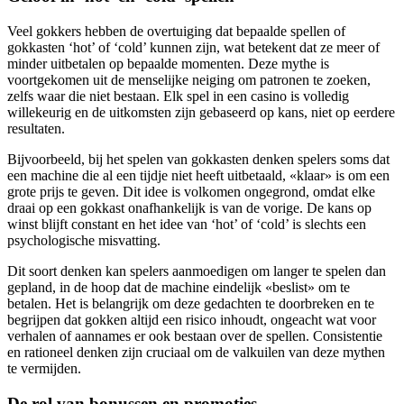
Veel gokkers hebben de overtuiging dat bepaalde spellen of
gokkasten ‘hot’ of ‘cold’ kunnen zijn, wat betekent dat ze meer of
minder uitbetalen op bepaalde momenten. Deze mythe is
voortgekomen uit de menselijke neiging om patronen te zoeken,
zelfs waar die niet bestaan. Elk spel in een casino is volledig
willekeurig en de uitkomsten zijn gebaseerd op kans, niet op eerdere
resultaten.
Bijvoorbeeld, bij het spelen van gokkasten denken spelers soms dat
een machine die al een tijdje niet heeft uitbetaald, «klaar» is om een
grote prijs te geven. Dit idee is volkomen ongegrond, omdat elke
draai op een gokkast onafhankelijk is van de vorige. De kans op
winst blijft constant en het idee van ‘hot’ of ‘cold’ is slechts een
psychologische misvatting.
Dit soort denken kan spelers aanmoedigen om langer te spelen dan
gepland, in de hoop dat de machine eindelijk «beslist» om te
betalen. Het is belangrijk om deze gedachten te doorbreken en te
begrijpen dat gokken altijd een risico inhoudt, ongeacht wat voor
verhalen of aannames er ook bestaan over de spellen. Consistentie
en rationeel denken zijn cruciaal om de valkuilen van deze mythen
te vermijden.
De rol van bonussen en promoties