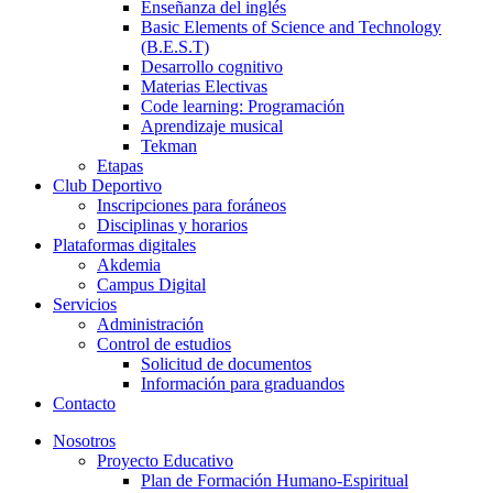
Enseñanza del inglés
Basic Elements of Science and Technology
(B.E.S.T)
Desarrollo cognitivo
Materias Electivas
Code learning: Programación
Aprendizaje musical
Tekman
Etapas
Club Deportivo
Inscripciones para foráneos
Disciplinas y horarios
Plataformas digitales
Akdemia
Campus Digital
Servicios
Administración
Control de estudios
Solicitud de documentos
Información para graduandos
Contacto
Nosotros
Proyecto Educativo
Plan de Formación Humano-Espiritual