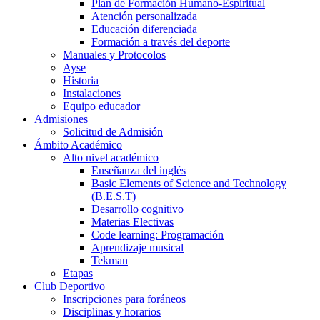
Plan de Formación Humano-Espiritual
Atención personalizada
Educación diferenciada
Formación a través del deporte
Manuales y Protocolos
Ayse
Historia
Instalaciones
Equipo educador
Admisiones
Solicitud de Admisión
Ámbito Académico
Alto nivel académico
Enseñanza del inglés
Basic Elements of Science and Technology
(B.E.S.T)
Desarrollo cognitivo
Materias Electivas
Code learning: Programación
Aprendizaje musical
Tekman
Etapas
Club Deportivo
Inscripciones para foráneos
Disciplinas y horarios