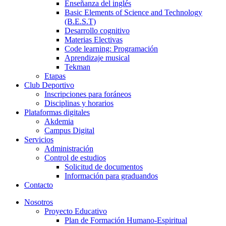
Enseñanza del inglés
Basic Elements of Science and Technology
(B.E.S.T)
Desarrollo cognitivo
Materias Electivas
Code learning: Programación
Aprendizaje musical
Tekman
Etapas
Club Deportivo
Inscripciones para foráneos
Disciplinas y horarios
Plataformas digitales
Akdemia
Campus Digital
Servicios
Administración
Control de estudios
Solicitud de documentos
Información para graduandos
Contacto
Nosotros
Proyecto Educativo
Plan de Formación Humano-Espiritual