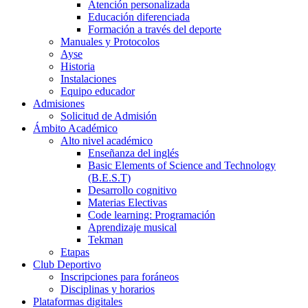
Atención personalizada
Educación diferenciada
Formación a través del deporte
Manuales y Protocolos
Ayse
Historia
Instalaciones
Equipo educador
Admisiones
Solicitud de Admisión
Ámbito Académico
Alto nivel académico
Enseñanza del inglés
Basic Elements of Science and Technology
(B.E.S.T)
Desarrollo cognitivo
Materias Electivas
Code learning: Programación
Aprendizaje musical
Tekman
Etapas
Club Deportivo
Inscripciones para foráneos
Disciplinas y horarios
Plataformas digitales