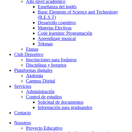
Alto nivel académico
Enseñanza del inglés
Basic Elements of Science and Technology
(B.E.S.T)
Desarrollo cognitivo
Materias Electivas
Code learning: Programación
Aprendizaje musical
Tekman
Etapas
Club Deportivo
Inscripciones para foráneos
Disciplinas y horarios
Plataformas digitales
Akdemia
Campus Digital
Servicios
Administración
Control de estudios
Solicitud de documentos
Información para graduandos
Contacto
Nosotros
Proyecto Educativo