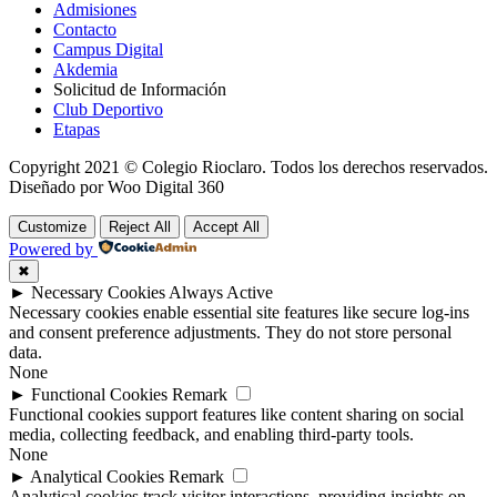
Admisiones
Contacto
Campus Digital
Akdemia
Solicitud de Información
Club Deportivo
Etapas
Copyright 2021 © Colegio Rioclaro. Todos los derechos reservados.
Diseñado por Woo Digital 360
Customize
Reject All
Accept All
Powered by
✖
►
Necessary Cookies
Always Active
Necessary cookies enable essential site features like secure log-ins
and consent preference adjustments. They do not store personal
data.
None
►
Functional Cookies
Remark
Functional cookies support features like content sharing on social
media, collecting feedback, and enabling third-party tools.
None
►
Analytical Cookies
Remark
Analytical cookies track visitor interactions, providing insights on