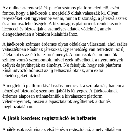
Az online szerencsejáték piacán számos platform elérhető, ezért
fontos, hogy a játékosok a megfelelő oldalt válasszák ki. Olyan
tényezőket kell figyelembe venni, mint a biztonság, a játékválaszték
és a bónusz lehetőségek. A biztonságos platformok rendelkeznek
licenccel és biztosítják a személyes adatok védelmét, amely
elengedhetetlen a bizalom kialakításához.
A játékosok számára érdemes olyan oldalakat választani, ahol széles
választékban kínálnak játékokat, így lehetőség van felfedezni az új
játékokat és az élő kaszinó élményt. A bónuszok és promóciók
szintén vonzó szempontok, mivel ezek növelhetik a nyeremények
esélyét és javíthatják az élményt. Ne feledjük, hogy sok platform
kínál üdvözlő bónuszt az új felhasználóknak, ami extra
lehetőségeket biztosít.
A megfelelő platform kiválasztása nemcsak a szórakozás, hanem a
pénzügyi biztonság szempontjából is lényeges. A játékosoknak
érdemes alaposan utánanézniük a kiválasztott platform
véleményeinek, hiszen a tapasztalatok segíthetnek a döntés
meghozatalában.
A játék kezdete: regisztráció és befizetés
A játékosok számára az első lépés a regisztráció, amely általában