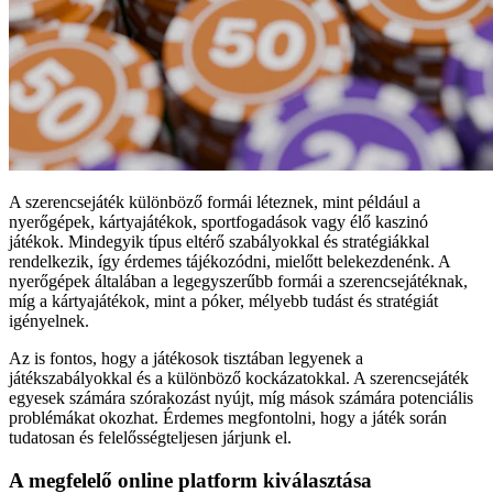
A szerencsejáték különböző formái léteznek, mint például a
nyerőgépek, kártyajátékok, sportfogadások vagy élő kaszinó
játékok. Mindegyik típus eltérő szabályokkal és stratégiákkal
rendelkezik, így érdemes tájékozódni, mielőtt belekezdenénk. A
nyerőgépek általában a legegyszerűbb formái a szerencsejátéknak,
míg a kártyajátékok, mint a póker, mélyebb tudást és stratégiát
igényelnek.
Az is fontos, hogy a játékosok tisztában legyenek a
játékszabályokkal és a különböző kockázatokkal. A szerencsejáték
egyesek számára szórakozást nyújt, míg mások számára potenciális
problémákat okozhat. Érdemes megfontolni, hogy a játék során
tudatosan és felelősségteljesen járjunk el.
A megfelelő online platform kiválasztása