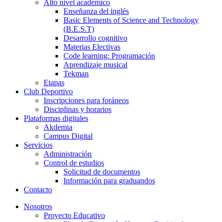
Alto nivel académico
Enseñanza del inglés
Basic Elements of Science and Technology
(B.E.S.T)
Desarrollo cognitivo
Materias Electivas
Code learning: Programación
Aprendizaje musical
Tekman
Etapas
Club Deportivo
Inscripciones para foráneos
Disciplinas y horarios
Plataformas digitales
Akdemia
Campus Digital
Servicios
Administración
Control de estudios
Solicitud de documentos
Información para graduandos
Contacto
Nosotros
Proyecto Educativo