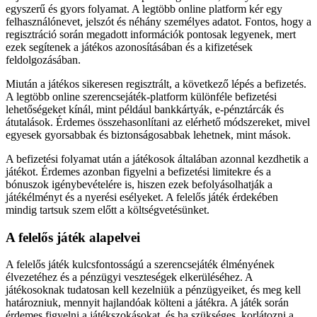
egyszerű és gyors folyamat. A legtöbb online platform kér egy
felhasználónevet, jelszót és néhány személyes adatot. Fontos, hogy a
regisztráció során megadott információk pontosak legyenek, mert
ezek segítenek a játékos azonosításában és a kifizetések
feldolgozásában.
Miután a játékos sikeresen regisztrált, a következő lépés a befizetés.
A legtöbb online szerencsejáték-platform különféle befizetési
lehetőségeket kínál, mint például bankkártyák, e-pénztárcák és
átutalások. Érdemes összehasonlítani az elérhető módszereket, mivel
egyesek gyorsabbak és biztonságosabbak lehetnek, mint mások.
A befizetési folyamat után a játékosok általában azonnal kezdhetik a
játékot. Érdemes azonban figyelni a befizetési limitekre és a
bónuszok igénybevételére is, hiszen ezek befolyásolhatják a
játékélményt és a nyerési esélyeket. A felelős játék érdekében
mindig tartsuk szem előtt a költségvetésünket.
A felelős játék alapelvei
A felelős játék kulcsfontosságú a szerencsejáték élményének
élvezetéhez és a pénzügyi veszteségek elkerüléséhez. A
játékosoknak tudatosan kell kezelniük a pénzügyeiket, és meg kell
határozniuk, mennyit hajlandóak költeni a játékra. A játék során
érdemes figyelni a játékszokásokat, és ha szükséges, korlátozni a