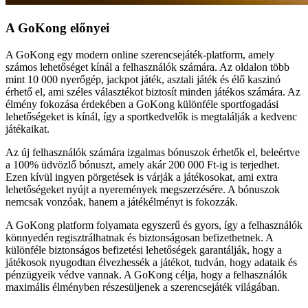
A GoKong előnyei
A GoKong egy modern online szerencsejáték-platform, amely
számos lehetőséget kínál a felhasználók számára. Az oldalon több
mint 10 000 nyerőgép, jackpot játék, asztali játék és élő kaszinó
érhető el, ami széles választékot biztosít minden játékos számára. Az
élmény fokozása érdekében a GoKong különféle sportfogadási
lehetőségeket is kínál, így a sportkedvelők is megtalálják a kedvenc
játékaikat.
Az új felhasználók számára izgalmas bónuszok érhetők el, beleértve
a 100% üdvözlő bónuszt, amely akár 200 000 Ft-ig is terjedhet.
Ezen kívül ingyen pörgetések is várják a játékosokat, ami extra
lehetőségeket nyújt a nyeremények megszerzésére. A bónuszok
nemcsak vonzóak, hanem a játékélményt is fokozzák.
A GoKong platform folyamata egyszerű és gyors, így a felhasználók
könnyedén regisztrálhatnak és biztonságosan befizethetnek. A
különféle biztonságos befizetési lehetőségek garantálják, hogy a
játékosok nyugodtan élvezhessék a játékot, tudván, hogy adataik és
pénzügyeik védve vannak. A GoKong célja, hogy a felhasználók
maximális élményben részesüljenek a szerencsejáték világában.