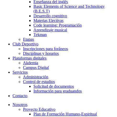
Enseñanza del inglés
Basic Elements of Science and Technology
(B.E.S.T)
Desarrollo cognitivo
Materias Electivas
Code learning: Programación
Aprendizaje musical
Tekman
Etapas
Club Deportivo
Inscripciones para foráneos
Disciplinas y horarios
Plataformas digitales
Akdemia
Campus Digital
Servicios
Administración
Control de estudios
Solicitud de documentos
Información para graduandos
Contacto
Nosotros
Proyecto Educativo
Plan de Formación Humano-Espiritual