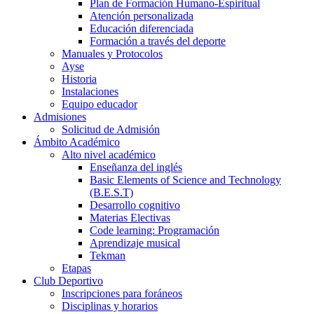
Plan de Formación Humano-Espiritual
Atención personalizada
Educación diferenciada
Formación a través del deporte
Manuales y Protocolos
Ayse
Historia
Instalaciones
Equipo educador
Admisiones
Solicitud de Admisión
Ámbito Académico
Alto nivel académico
Enseñanza del inglés
Basic Elements of Science and Technology
(B.E.S.T)
Desarrollo cognitivo
Materias Electivas
Code learning: Programación
Aprendizaje musical
Tekman
Etapas
Club Deportivo
Inscripciones para foráneos
Disciplinas y horarios