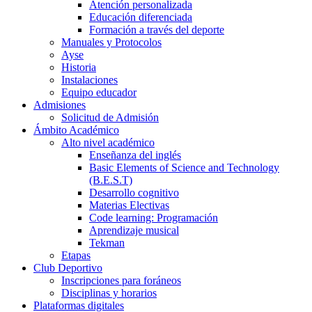
Atención personalizada
Educación diferenciada
Formación a través del deporte
Manuales y Protocolos
Ayse
Historia
Instalaciones
Equipo educador
Admisiones
Solicitud de Admisión
Ámbito Académico
Alto nivel académico
Enseñanza del inglés
Basic Elements of Science and Technology
(B.E.S.T)
Desarrollo cognitivo
Materias Electivas
Code learning: Programación
Aprendizaje musical
Tekman
Etapas
Club Deportivo
Inscripciones para foráneos
Disciplinas y horarios
Plataformas digitales