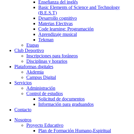
Enseñanza del inglés
Basic Elements of Science and Technology
(B.E.S.T)
Desarrollo cognitivo
Materias Electivas
Code learning: Programación
Aprendizaje musical
Tekman
Etapas
Club Deportivo
Inscripciones para foráneos
Disciplinas y horarios
Plataformas digitales
Akdemia
Campus Digital
Servicios
Administración
Control de estudios
Solicitud de documentos
Información para graduandos
Contacto
Nosotros
Proyecto Educativo
Plan de Formación Humano-Espiritual