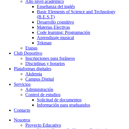
Alto nivel académico
Enseñanza del inglés
Basic Elements of Science and Technology
(B.E.S.T)
Desarrollo cognitivo
Materias Electivas
Code learning: Programación
Aprendizaje musical
Tekman
Etapas
Club Deportivo
Inscripciones para foráneos
Disciplinas y horarios
Plataformas digitales
Akdemia
Campus Digital
Servicios
Administración
Control de estudios
Solicitud de documentos
Información para graduandos
Contacto
Nosotros
Proyecto Educativo