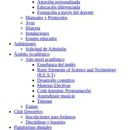
Atención personalizada
Educación diferenciada
Formación a través del deporte
Manuales y Protocolos
Ayse
Historia
Instalaciones
Equipo educador
Admisiones
Solicitud de Admisión
Ámbito Académico
Alto nivel académico
Enseñanza del inglés
Basic Elements of Science and Technology
(B.E.S.T)
Desarrollo cognitivo
Materias Electivas
Code learning: Programación
Aprendizaje musical
Tekman
Etapas
Club Deportivo
Inscripciones para foráneos
Disciplinas y horarios
Plataformas digitales