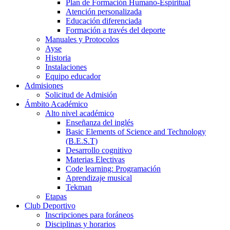
Plan de Formación Humano-Espiritual
Atención personalizada
Educación diferenciada
Formación a través del deporte
Manuales y Protocolos
Ayse
Historia
Instalaciones
Equipo educador
Admisiones
Solicitud de Admisión
Ámbito Académico
Alto nivel académico
Enseñanza del inglés
Basic Elements of Science and Technology
(B.E.S.T)
Desarrollo cognitivo
Materias Electivas
Code learning: Programación
Aprendizaje musical
Tekman
Etapas
Club Deportivo
Inscripciones para foráneos
Disciplinas y horarios