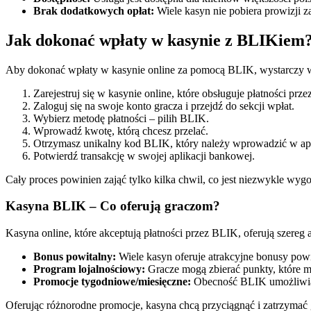
Brak dodatkowych opłat:
Wiele kasyn nie pobiera prowizji 
Jak dokonać wpłaty w kasynie z BLIKiem
Aby dokonać wpłaty w kasynie online za pomocą BLIK, wystarczy wy
Zarejestruj się w kasynie online, które obsługuje płatności prz
Zaloguj się na swoje konto gracza i przejdź do sekcji wpłat.
Wybierz metodę płatności – pilih BLIK.
Wprowadź kwotę, którą chcesz przelać.
Otrzymasz unikalny kod BLIK, który należy wprowadzić w apl
Potwierdź transakcję w swojej aplikacji bankowej.
Cały proces powinien zająć tylko kilka chwil, co jest niezwykle wygod
Kasyna BLIK – Co oferują graczom?
Kasyna online, które akceptują płatności przez BLIK, oferują szereg 
Bonus powitalny:
Wiele kasyn oferuje atrakcyjne bonusy pow
Program lojalnościowy:
Gracze mogą zbierać punkty, które 
Promocje tygodniowe/miesięczne:
Obecność BLIK umożliwia c
Oferując różnorodne promocje, kasyna chcą przyciągnąć i zatrzymać 