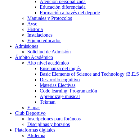
Atención personalizada
Educación diferenciada
Formación a través del deporte
Manuales y Protocolos
Ayse
Historia
Instalaciones
Equipo educador
Admisiones
Solicitud de Admisión
Ámbito Académico
Alto nivel académico
Enseñanza del inglés
Basic Elements of Science and Technology (B.E.S
Desarrollo cognitivo
Materias Electivas
Code learning: Programación
Aprendizaje musical
Tekman
Etapas
Club Deportivo
Inscripciones para foráneos
Disciplinas y horarios
Plataformas digitales
Akdemia