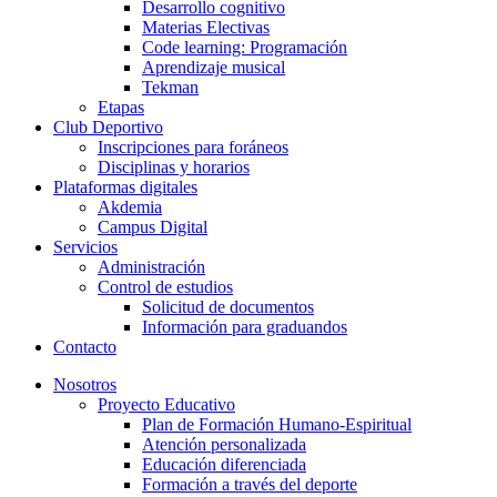
Desarrollo cognitivo
Materias Electivas
Code learning: Programación
Aprendizaje musical
Tekman
Etapas
Club Deportivo
Inscripciones para foráneos
Disciplinas y horarios
Plataformas digitales
Akdemia
Campus Digital
Servicios
Administración
Control de estudios
Solicitud de documentos
Información para graduandos
Contacto
Nosotros
Proyecto Educativo
Plan de Formación Humano-Espiritual
Atención personalizada
Educación diferenciada
Formación a través del deporte