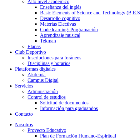
Alto nivel académico
Enseñanza del inglés
Basic Elements of Science and Technology (B.E.S
Desarrollo cognitivo
Materias Electivas
Code learning: Programación
Aprendizaje musical
Tekman
Etapas
Club Deportivo
Inscripciones para foráneos
Disciplinas y horarios
Plataformas digitales
Akdemia
Campus Digital
Servicios
Administración
Control de estudios
Solicitud de documentos
Información para graduandos
Contacto
Nosotros
Proyecto Educativo
Plan de Formación Humano-Espiritual