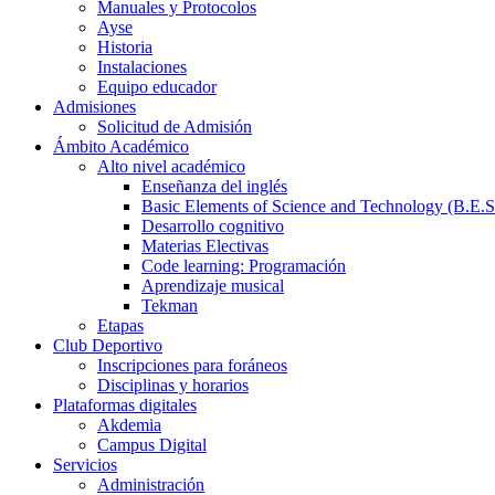
Manuales y Protocolos
Ayse
Historia
Instalaciones
Equipo educador
Admisiones
Solicitud de Admisión
Ámbito Académico
Alto nivel académico
Enseñanza del inglés
Basic Elements of Science and Technology (B.E.S
Desarrollo cognitivo
Materias Electivas
Code learning: Programación
Aprendizaje musical
Tekman
Etapas
Club Deportivo
Inscripciones para foráneos
Disciplinas y horarios
Plataformas digitales
Akdemia
Campus Digital
Servicios
Administración