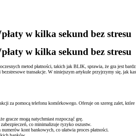
łaty w kilka sekund bez stresu
łaty w kilka sekund bez stresu
owoczesnych metod płatności, takich jak BLIK, sprawia, że gra jest ba
e i bezstresowe transakcje. W niniejszym artykule przyjrzymy się, ja
akcji za pomocą telefonu komórkowego. Oferuje on szereg zalet, któr
 że gracze mogą natychmiast rozpocząć grę.
zabezpieczeń, co minimalizuje ryzyko oszustw.
numerów kont bankowych, co ułatwia proces płatności.
skich banków.