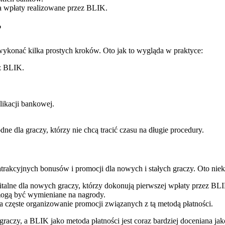
za wpłaty realizowane przez BLIK.
?
konać kilka prostych kroków. Oto jak to wygląda w praktyce:
ez BLIK.
ikacji bankowej.
ne dla graczy, którzy nie chcą tracić czasu na długie procedury.
atrakcyjnych bonusów i promocji dla nowych i stałych graczy. Oto niekt
italne dla nowych graczy, którzy dokonują pierwszej wpłaty przez BL
mogą być wymieniane na nagrody.
zęste organizowanie promocji związanych z tą metodą płatności.
graczy, a BLIK jako metoda płatności jest coraz bardziej doceniana j