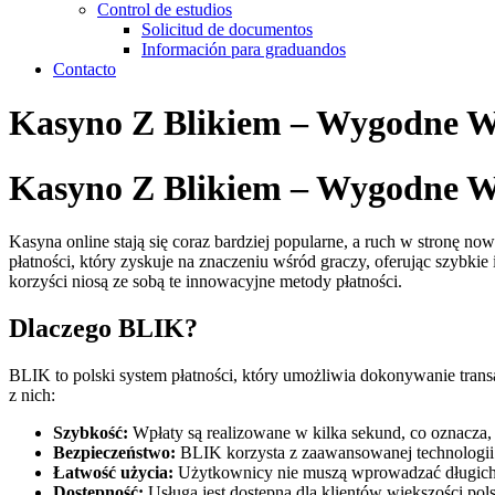
Control de estudios
Solicitud de documentos
Información para graduandos
Contacto
Kasyno Z Blikiem – Wygodne Wp
Kasyno Z Blikiem – Wygodne Wp
Kasyna online stają się coraz bardziej popularne, a ruch w stronę n
płatności, który zyskuje na znaczeniu wśród graczy, oferując szybki
korzyści niosą ze sobą te innowacyjne metody płatności.
Dlaczego BLIK?
BLIK to polski system płatności, który umożliwia dokonywanie trans
z nich:
Szybkość:
Wpłaty są realizowane w kilka sekund, co oznacza,
Bezpieczeństwo:
BLIK korzysta z zaawansowanej technologii 
Łatwość użycia:
Użytkownicy nie muszą wprowadzać długich 
Dostępność:
Usługa jest dostępna dla klientów większości pol