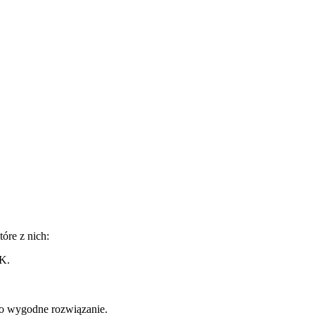
óre z nich:
IK.
ako wygodne rozwiązanie.