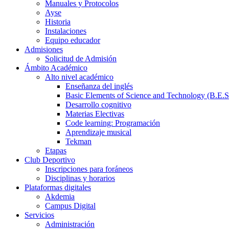
Manuales y Protocolos
Ayse
Historia
Instalaciones
Equipo educador
Admisiones
Solicitud de Admisión
Ámbito Académico
Alto nivel académico
Enseñanza del inglés
Basic Elements of Science and Technology (B.E.S
Desarrollo cognitivo
Materias Electivas
Code learning: Programación
Aprendizaje musical
Tekman
Etapas
Club Deportivo
Inscripciones para foráneos
Disciplinas y horarios
Plataformas digitales
Akdemia
Campus Digital
Servicios
Administración