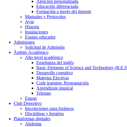
Atención personalizada
Educación diferenciada
Formación a través del deporte
Manuales y Protocolos
Ayse
Historia
Instalaciones
Equipo educador
Admisiones
Solicitud de Admisión
Ámbito Académico
Alto nivel académico
Enseñanza del inglés
Basic Elements of Science and Technology (B.E.S
Desarrollo cognitivo
Materias Electivas
Code learning: Programación
Aprendizaje musical
Tekman
Etapas
Club Deportivo
Inscripciones para foráneos
Disciplinas y horarios
Plataformas digitales
Akdemia