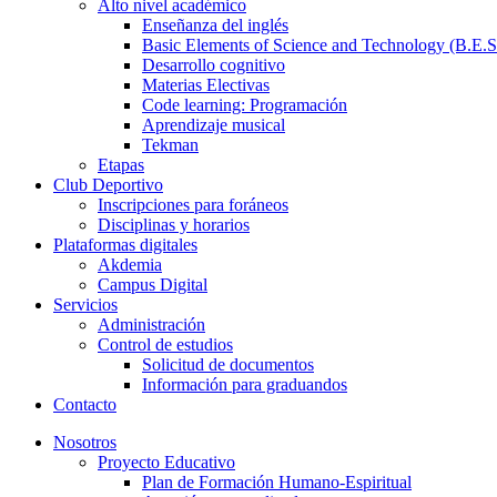
Alto nivel académico
Enseñanza del inglés
Basic Elements of Science and Technology (B.E.S
Desarrollo cognitivo
Materias Electivas
Code learning: Programación
Aprendizaje musical
Tekman
Etapas
Club Deportivo
Inscripciones para foráneos
Disciplinas y horarios
Plataformas digitales
Akdemia
Campus Digital
Servicios
Administración
Control de estudios
Solicitud de documentos
Información para graduandos
Contacto
Nosotros
Proyecto Educativo
Plan de Formación Humano-Espiritual