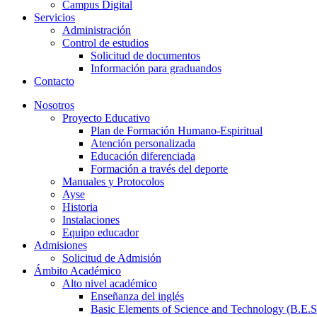
Campus Digital
Servicios
Administración
Control de estudios
Solicitud de documentos
Información para graduandos
Contacto
Nosotros
Proyecto Educativo
Plan de Formación Humano-Espiritual
Atención personalizada
Educación diferenciada
Formación a través del deporte
Manuales y Protocolos
Ayse
Historia
Instalaciones
Equipo educador
Admisiones
Solicitud de Admisión
Ámbito Académico
Alto nivel académico
Enseñanza del inglés
Basic Elements of Science and Technology (B.E.S