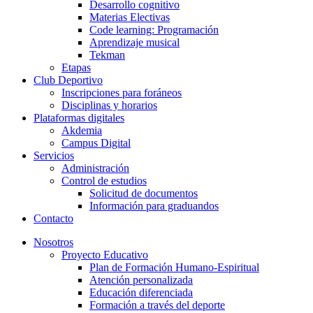
Desarrollo cognitivo
Materias Electivas
Code learning: Programación
Aprendizaje musical
Tekman
Etapas
Club Deportivo
Inscripciones para foráneos
Disciplinas y horarios
Plataformas digitales
Akdemia
Campus Digital
Servicios
Administración
Control de estudios
Solicitud de documentos
Información para graduandos
Contacto
Nosotros
Proyecto Educativo
Plan de Formación Humano-Espiritual
Atención personalizada
Educación diferenciada
Formación a través del deporte