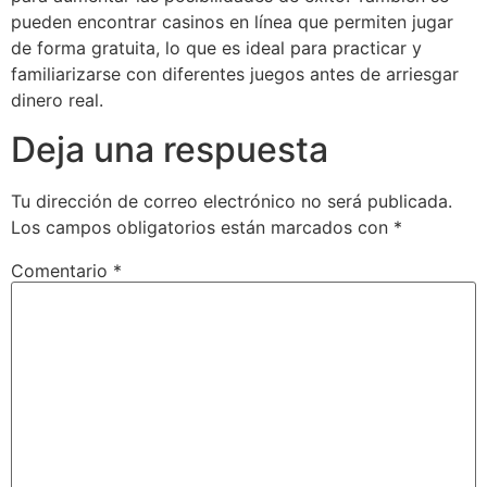
pueden encontrar casinos en línea que permiten jugar
de forma gratuita, lo que es ideal para practicar y
familiarizarse con diferentes juegos antes de arriesgar
dinero real.
Deja una respuesta
Tu dirección de correo electrónico no será publicada.
Los campos obligatorios están marcados con
*
Comentario
*