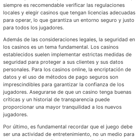
siempre es recomendable verificar las regulaciones
locales y elegir casinos que tengan licencias adecuadas
para operar, lo que garantiza un entorno seguro y justo
para todos los jugadores.
Además de las consideraciones legales, la seguridad en
los casinos es un tema fundamental. Los casinos
establecidos suelen implementar estrictas medidas de
seguridad para proteger a sus clientes y sus datos
personales. Para los casinos online, la encriptación de
datos y el uso de métodos de pago seguros son
imprescindibles para garantizar la confianza de los
jugadores. Asegurarse de que un casino tenga buenas
críticas y un historial de transparencia puede
proporcionar una mayor tranquilidad a los nuevos
jugadores.
Por último, es fundamental recordar que el juego debe
ser una actividad de entretenimiento, no un medio para