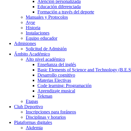
Atención personalizada
Educación diferenciada
Formación a través del deporte
Manuales y Protocolos
Ayse
Historia
Instalaciones
Equipo educador
Admisiones
Solicitud de Admisión
Ámbito Académico
Alto nivel académico
Enseñanza del inglés
Basic Elements of Science and Technology (B.E.S
Desarrollo cognitivo
Materias Electivas
Code learning: Programación
Aprendizaje musical
Tekman
Etapas
Club Deportivo
Inscripciones para foráneos
Disciplinas y horarios
Plataformas digitales
Akdemia