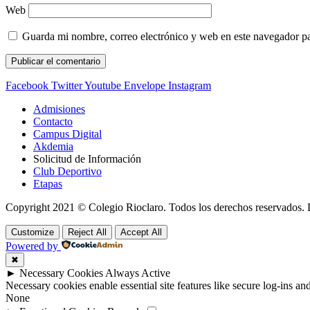
Web
Guarda mi nombre, correo electrónico y web en este navegador p
Facebook
Twitter
Youtube
Envelope
Instagram
Admisiones
Contacto
Campus Digital
Akdemia
Solicitud de Información
Club Deportivo
Etapas
Copyright 2021 © Colegio Rioclaro. Todos los derechos reservados.
Customize
Reject All
Accept All
Powered by
✖
►
Necessary Cookies
Always Active
Necessary cookies enable essential site features like secure log-ins a
None