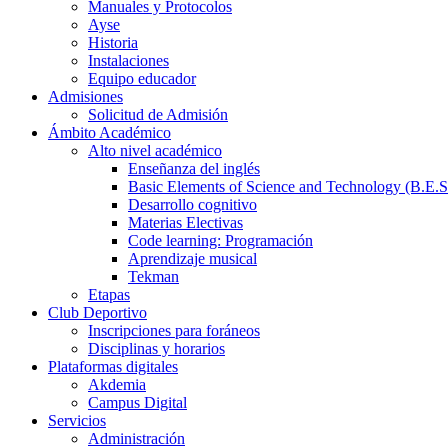
Manuales y Protocolos
Ayse
Historia
Instalaciones
Equipo educador
Admisiones
Solicitud de Admisión
Ámbito Académico
Alto nivel académico
Enseñanza del inglés
Basic Elements of Science and Technology (B.E.S
Desarrollo cognitivo
Materias Electivas
Code learning: Programación
Aprendizaje musical
Tekman
Etapas
Club Deportivo
Inscripciones para foráneos
Disciplinas y horarios
Plataformas digitales
Akdemia
Campus Digital
Servicios
Administración