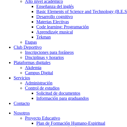
Alto nivel académico
Enseñanza del inglés
Basic Elements of Science and Technology (B.E.S
Desarrollo cognitivo
Materias Electivas
Code learning: Programación
Aprendizaje musical
Tekman
Etapas
Club Deportivo
Inscripciones para foráneos
Disciplinas y horarios
Plataformas digitales
Akdemia
Campus Digital
Servicios
Administración
Control de estudios
Solicitud de documentos
Información para graduandos
Contacto
Nosotros
Proyecto Educativo
Plan de Formación Humano-Espiritual