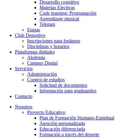
Desarrollo cognitivo
Materias Electivas
Code learning: Programación
Aprendizaje musical
Tekman
Etapas
Club Deportivo
Inscripciones para foráneos
Disciplinas y horarios
Plataformas digitales
Akdemia
Campus Digital
Servicios
Administración
Control de estudios
Solicitud de documentos
Información para graduandos
Contacto
Nosotros
Proyecto Educativo
Plan de Formación Humano-Espiritual
Atención personalizada
Educación diferenciada
Formación a través del deporte