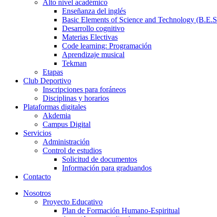
Alto nivel académico
Enseñanza del inglés
Basic Elements of Science and Technology (B.E.S
Desarrollo cognitivo
Materias Electivas
Code learning: Programación
Aprendizaje musical
Tekman
Etapas
Club Deportivo
Inscripciones para foráneos
Disciplinas y horarios
Plataformas digitales
Akdemia
Campus Digital
Servicios
Administración
Control de estudios
Solicitud de documentos
Información para graduandos
Contacto
Nosotros
Proyecto Educativo
Plan de Formación Humano-Espiritual