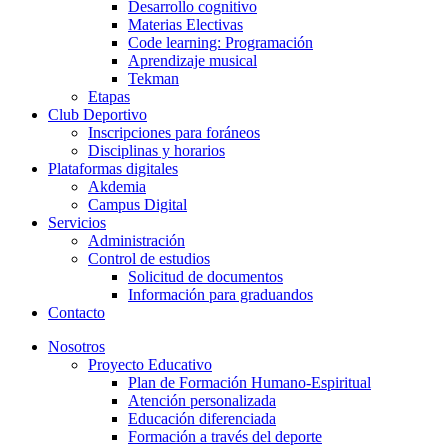
Desarrollo cognitivo
Materias Electivas
Code learning: Programación
Aprendizaje musical
Tekman
Etapas
Club Deportivo
Inscripciones para foráneos
Disciplinas y horarios
Plataformas digitales
Akdemia
Campus Digital
Servicios
Administración
Control de estudios
Solicitud de documentos
Información para graduandos
Contacto
Nosotros
Proyecto Educativo
Plan de Formación Humano-Espiritual
Atención personalizada
Educación diferenciada
Formación a través del deporte