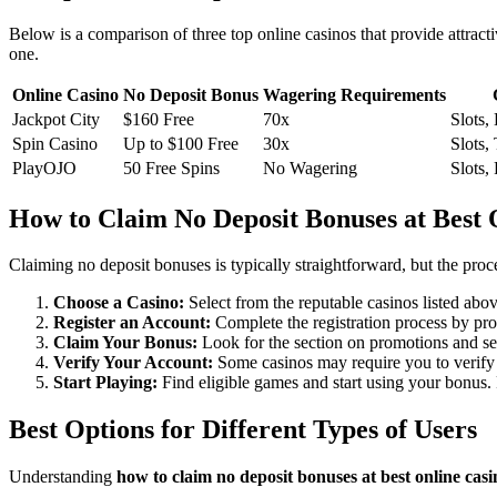
Below is a comparison of three top online casinos that provide attracti
one.
Online Casino
No Deposit Bonus
Wagering Requirements
Jackpot City
$160 Free
70x
Slots,
Spin Casino
Up to $100 Free
30x
Slots,
PlayOJO
50 Free Spins
No Wagering
Slots,
How to Claim No Deposit Bonuses at Best
Claiming no deposit bonuses is typically straightforward, but the proc
Choose a Casino:
Select from the reputable casinos listed abov
Register an Account:
Complete the registration process by prov
Claim Your Bonus:
Look for the section on promotions and se
Verify Your Account:
Some casinos may require you to verify 
Start Playing:
Find eligible games and start using your bonus
Best Options for Different Types of Users
Understanding
how to claim no deposit bonuses at best online ca