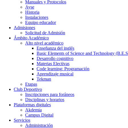
Manuales y Protocolos
Ayse
Historia
Instalaciones
Equipo educador
Admisiones
Solicitud de Admisión
Ámbito Académico
Alto nivel académico
Enseñanza del inglés
Basic Elements of Science and Technology (B.E.S
Desarrollo cognitivo
Materias Electivas
Code learning: Programación
Aprendizaje musical
Tekman
Etapas
Club Deportivo
Inscripciones para foráneos
Disciplinas y horarios
Plataformas digitales
Akdemia
Campus Digital
Servicios
Administración