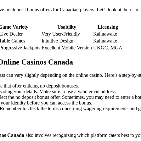
ve no deposit bonus offers for Canadian players. Let’s look at their str
Game Variety
Usability
Licensing
 Live Dealer
Very User-Friendly
Kahnawake
 Table Games
Intuitive Design
Kahnawake
 Progressive Jackpots
Excellent Mobile Version
UKGC, MGA
 Online Casinos Canada
ess can vary slightly depending on the online casino. Here’s a step-by-s
e that offer enticing no deposit bonuses.
iding your details. Make sure to use a valid email address.
lect the no deposit bonus offer. Sometimes, you may need to enter a bo
your identity before you can access the bonus.
. Remember to check the terms concerning wagering requirements and ga
sinos Canada
also involves recognizing which platform caters best to y