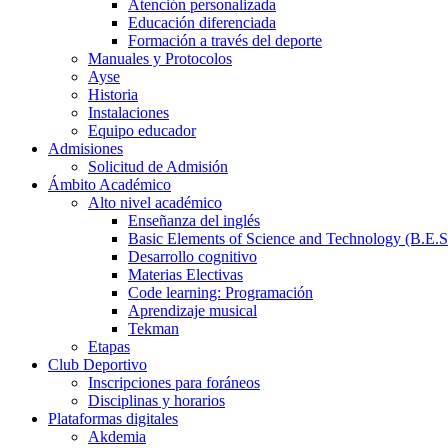
Atención personalizada
Educación diferenciada
Formación a través del deporte
Manuales y Protocolos
Ayse
Historia
Instalaciones
Equipo educador
Admisiones
Solicitud de Admisión
Ámbito Académico
Alto nivel académico
Enseñanza del inglés
Basic Elements of Science and Technology (B.E.S
Desarrollo cognitivo
Materias Electivas
Code learning: Programación
Aprendizaje musical
Tekman
Etapas
Club Deportivo
Inscripciones para foráneos
Disciplinas y horarios
Plataformas digitales
Akdemia