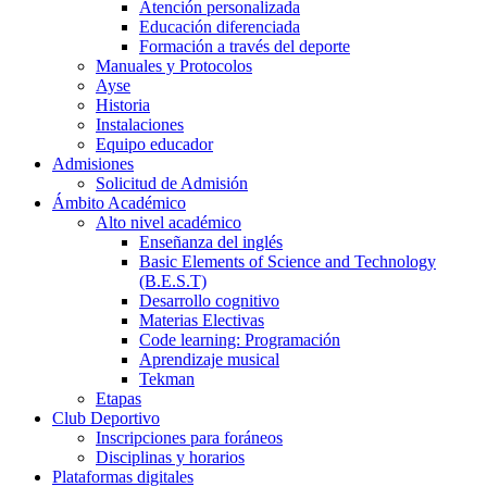
Atención personalizada
Educación diferenciada
Formación a través del deporte
Manuales y Protocolos
Ayse
Historia
Instalaciones
Equipo educador
Admisiones
Solicitud de Admisión
Ámbito Académico
Alto nivel académico
Enseñanza del inglés
Basic Elements of Science and Technology
(B.E.S.T)
Desarrollo cognitivo
Materias Electivas
Code learning: Programación
Aprendizaje musical
Tekman
Etapas
Club Deportivo
Inscripciones para foráneos
Disciplinas y horarios
Plataformas digitales