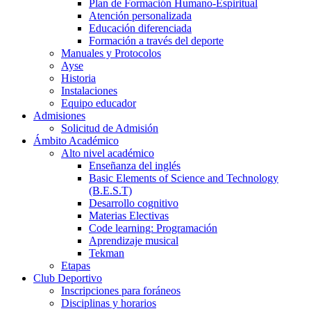
Plan de Formación Humano-Espiritual
Atención personalizada
Educación diferenciada
Formación a través del deporte
Manuales y Protocolos
Ayse
Historia
Instalaciones
Equipo educador
Admisiones
Solicitud de Admisión
Ámbito Académico
Alto nivel académico
Enseñanza del inglés
Basic Elements of Science and Technology
(B.E.S.T)
Desarrollo cognitivo
Materias Electivas
Code learning: Programación
Aprendizaje musical
Tekman
Etapas
Club Deportivo
Inscripciones para foráneos
Disciplinas y horarios