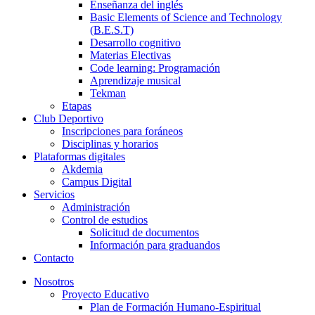
Enseñanza del inglés
Basic Elements of Science and Technology
(B.E.S.T)
Desarrollo cognitivo
Materias Electivas
Code learning: Programación
Aprendizaje musical
Tekman
Etapas
Club Deportivo
Inscripciones para foráneos
Disciplinas y horarios
Plataformas digitales
Akdemia
Campus Digital
Servicios
Administración
Control de estudios
Solicitud de documentos
Información para graduandos
Contacto
Nosotros
Proyecto Educativo
Plan de Formación Humano-Espiritual