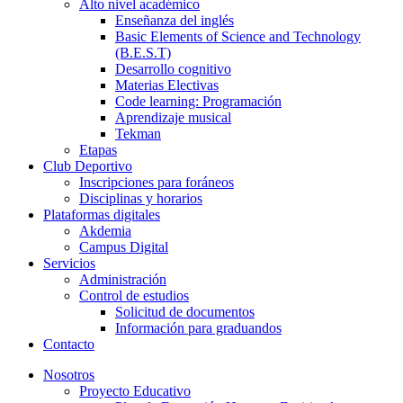
Alto nivel académico
Enseñanza del inglés
Basic Elements of Science and Technology
(B.E.S.T)
Desarrollo cognitivo
Materias Electivas
Code learning: Programación
Aprendizaje musical
Tekman
Etapas
Club Deportivo
Inscripciones para foráneos
Disciplinas y horarios
Plataformas digitales
Akdemia
Campus Digital
Servicios
Administración
Control de estudios
Solicitud de documentos
Información para graduandos
Contacto
Nosotros
Proyecto Educativo