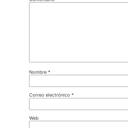
Nombre
*
Correo electrónico
*
Web