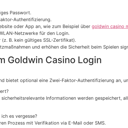
iges Passwort.
aktor-Authentifizierung.
Website oder App an, wie zum Beispiel über
goldwin casino 
r WLAN-Netzwerke für den Login.
z. B. kein gültiges SSL-Zertifikat).
tzmaßnahmen und erhöhen die Sicherheit beim Spielen signi
im Goldwin Casino Login
nd bietet optional eine Zwei-Faktor-Authentifizierung an, 
ert?
sicherheitsrelevante Informationen werden gespeichert, a
 ich es vergesse?
ren Prozess mit Verifikation via E-Mail oder SMS.