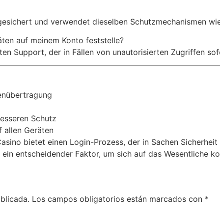
ig gesichert und verwendet dieselben Schutzmechanismen wi
äten auf meinem Konto feststelle?
n Support, der in Fällen von unautorisierten Zugriffen sofo
enübertragung
besseren Schutz
f allen Geräten
sino bietet einen Login-Prozess, der in Sachen Sicherhei
as ein entscheidender Faktor, um sich auf das Wesentliche k
blicada.
Los campos obligatorios están marcados con
*