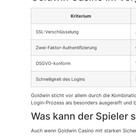
Kriterium
SSL-Verschlüsselung
Zwei-Faktor-Authentifizierung
DSGVO-konform
Schnelligkeit des Logins
Goldwin sticht vor allem durch die Kombinatio
Login-Prozess als besonders ausgereift und b
Was kann der Spieler s
Auch wenn Goldwin Casino mit starken Sicherh