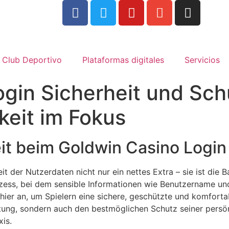
Club Deportivo
Plataformas digitales
Servicios
gin Sicherheit und Sch
keit im Fokus
it beim Goldwin Casino Login
it der Nutzerdaten nicht nur ein nettes Extra – sie ist die B
zess, bei dem sensible Informationen wie Benutzername un
hier an, um Spielern eine sichere, geschützte und komfort
ltung, sondern auch den bestmöglichen Schutz seiner persön
is.