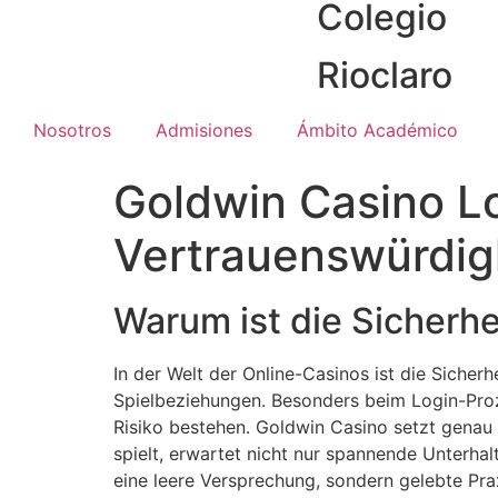
Colegio
Rioclaro
Nosotros
Admisiones
Ámbito Académico
Goldwin Casino Lo
Vertrauenswürdig
Warum ist die Sicherhe
In der Welt der Online-Casinos ist die Sicherhe
Spielbeziehungen. Besonders beim Login-Pro
Risiko bestehen. Goldwin Casino setzt genau 
spielt, erwartet nicht nur spannende Unterha
eine leere Versprechung, sondern gelebte Prax