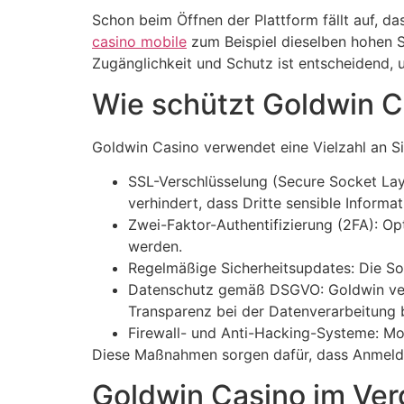
Schon beim Öffnen der Plattform fällt auf, d
casino mobile
zum Beispiel dieselben hohen S
Zugänglichkeit und Schutz ist entscheidend,
Wie schützt Goldwin Ca
Goldwin Casino verwendet eine Vielzahl an S
SSL-Verschlüsselung (Secure Socket Laye
verhindert, dass Dritte sensible Inform
Zwei-Faktor-Authentifizierung (2FA): Opt
werden.
Regelmäßige Sicherheitsupdates: Die So
Datenschutz gemäß DSGVO: Goldwin verpf
Transparenz bei der Datenverarbeitung b
Firewall- und Anti-Hacking-Systeme: M
Diese Maßnahmen sorgen dafür, dass Anmelde
Goldwin Casino im Ver