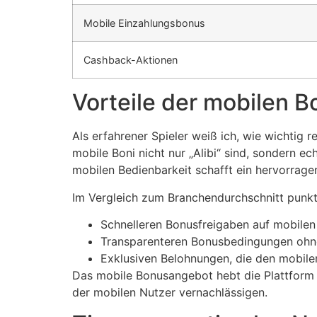
Mobile Einzahlungsbonus
Cashback-Aktionen
Vorteile der mobilen 
Als erfahrener Spieler weiß ich, wie wichtig 
mobile Boni nicht nur „Alibi“ sind, sondern 
mobilen Bedienbarkeit schafft ein hervorragen
Im Vergleich zum Branchendurchschnitt punkt
Schnelleren Bonusfreigaben auf mobilen
Transparenteren Bonusbedingungen ohne
Exklusiven Belohnungen, die den mobilen
Das mobile Bonusangebot hebt die Plattform k
der mobilen Nutzer vernachlässigen.