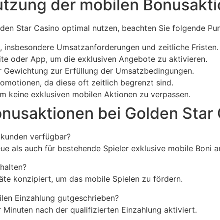
utzung der mobilen Bonusakt
den Star Casino optimal nutzen, beachten Sie folgende Pun
 insbesondere Umsatzanforderungen und zeitliche Fristen.
te oder App, um die exklusiven Angebote zu aktivieren.
er Gewichtung zur Erfüllung der Umsatzbedingungen.
omotionen, da diese oft zeitlich begrenzt sind.
um keine exklusiven mobilen Aktionen zu verpassen.
nusaktionen bei Golden Star
eukunden verfügbar?
ue als auch für bestehende Spieler exklusive mobile Boni a
halten?
räte konzipiert, um das mobile Spielen zu fördern.
ilen Einzahlung gutgeschrieben?
 Minuten nach der qualifizierten Einzahlung aktiviert.