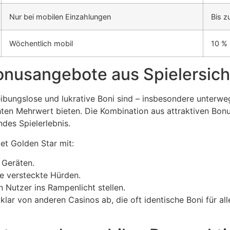
Nur bei mobilen Einzahlungen
Bis z
Wöchentlich mobil
10 % 
Bonusangebote aus Spielersich
reibungslose und lukrative Boni sind – insbesondere unterweg
echten Mehrwert bieten. Die Kombination aus attraktiven B
des Spielerlebnis.
et Golden Star mit:
 Geräten.
 versteckte Hürden.
 Nutzer ins Rampenlicht stellen.
lar von anderen Casinos ab, die oft identische Boni für al