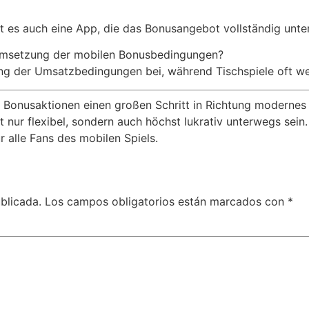
t es auch eine App, die das Bonusangebot vollständig unter
 Umsetzung der mobilen Bonusbedingungen?
lung der Umsatzbedingungen bei, während Tischspiele oft w
 Bonusaktionen einen großen Schritt in Richtung modernes 
t nur flexibel, sondern auch höchst lukrativ unterwegs sein.
r alle Fans des mobilen Spiels.
blicada.
Los campos obligatorios están marcados con
*