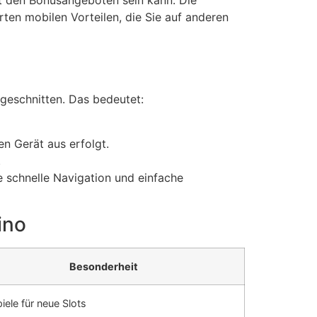
t den Bonusangeboten sein kann. Die
ten mobilen Vorteilen, die Sie auf anderen
ugeschnitten. Das bedeutet:
n Gerät aus erfolgt.
.
ie schnelle Navigation und einfache
ino
Besonderheit
piele für neue Slots