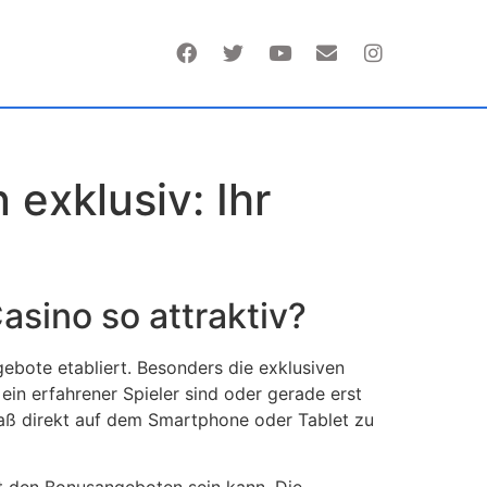
exklusiv: Ihr
sino so attraktiv?
ebote etabliert. Besonders die exklusiven
ein erfahrener Spieler sind oder gerade erst
lspaß direkt auf dem Smartphone oder Tablet zu