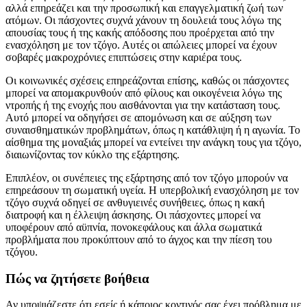
αλλά επηρεάζει και την προσωπική και επαγγελματική ζωή των
ατόμων. Οι πάσχοντες συχνά χάνουν τη δουλειά τους λόγω της
απουσίας τους ή της κακής απόδοσης που προέρχεται από την
ενασχόληση με τον τζόγο. Αυτές οι απώλειες μπορεί να έχουν
σοβαρές μακροχρόνιες επιπτώσεις στην καριέρα τους.
Οι κοινωνικές σχέσεις επηρεάζονται επίσης, καθώς οι πάσχοντες
μπορεί να απομακρυνθούν από φίλους και οικογένεια λόγω της
ντροπής ή της ενοχής που αισθάνονται για την κατάσταση τους.
Αυτό μπορεί να οδηγήσει σε απομόνωση και σε αύξηση των
συναισθηματικών προβλημάτων, όπως η κατάθλιψη ή η αγωνία. Το
αίσθημα της μοναξιάς μπορεί να εντείνει την ανάγκη τους για τζόγο,
διαιωνίζοντας τον κύκλο της εξάρτησης.
Επιπλέον, οι συνέπειες της εξάρτησης από τον τζόγο μπορούν να
επηρεάσουν τη σωματική υγεία. Η υπερβολική ενασχόληση με τον
τζόγο συχνά οδηγεί σε ανθυγιεινές συνήθειες, όπως η κακή
διατροφή και η έλλειψη άσκησης. Οι πάσχοντες μπορεί να
υποφέρουν από αϋπνία, πονοκεφάλους και άλλα σωματικά
προβλήματα που προκύπτουν από το άγχος και την πίεση του
τζόγου.
Πώς να ζητήσετε βοήθεια
Αν υποψιάζεστε ότι εσείς ή κάποιος κοντινός σας έχει πρόβλημα με