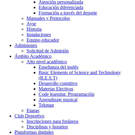
Atención personalizada
Educación diferenciada
Formación a través del deporte
Manuales y Protocolos
Ayse
Historia
Instalaciones
Equipo educador
Admisiones
Solicitud de Admisión
Ámbito Académico
Alto nivel académico
Enseñanza del inglés
Basic Elements of Science and Technology
(B.E.S.T)
Desarrollo cognitivo
Materias Electivas
Code learning: Programación
Aprendizaje musical
Tekman
Etapas
Club Deportivo
Inscripciones para foráneos
Disciplinas y horarios
Plataformas digitales