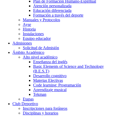
Plan de Formación Humano-Espiritual
Atención personalizada
Educación diferenciada
Formación a través del deporte
Manuales y Protocolos
Ayse
Historia
Instalaciones
Equipo educador
Admisiones
Solicitud de Admisión
Ámbito Académico
Alto nivel académico
Enseñanza del inglés
Basic Elements of Science and Technology
(B.E.S.T)
Desarrollo cognitivo
Materias Electivas
Code learning: Programación
Aprendizaje musical
Tekman
Etapas
Club Deportivo
Inscripciones para foráneos
Disciplinas y horarios