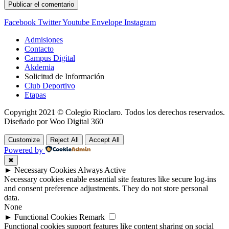
Facebook
Twitter
Youtube
Envelope
Instagram
Admisiones
Contacto
Campus Digital
Akdemia
Solicitud de Información
Club Deportivo
Etapas
Copyright 2021 © Colegio Rioclaro. Todos los derechos reservados.
Diseñado por Woo Digital 360
Customize
Reject All
Accept All
Powered by
✖
►
Necessary Cookies
Always Active
Necessary cookies enable essential site features like secure log-ins
and consent preference adjustments. They do not store personal
data.
None
►
Functional Cookies
Remark
Functional cookies support features like content sharing on social