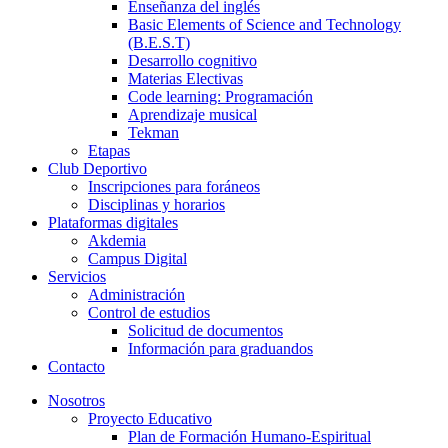
Enseñanza del inglés
Basic Elements of Science and Technology
(B.E.S.T)
Desarrollo cognitivo
Materias Electivas
Code learning: Programación
Aprendizaje musical
Tekman
Etapas
Club Deportivo
Inscripciones para foráneos
Disciplinas y horarios
Plataformas digitales
Akdemia
Campus Digital
Servicios
Administración
Control de estudios
Solicitud de documentos
Información para graduandos
Contacto
Nosotros
Proyecto Educativo
Plan de Formación Humano-Espiritual