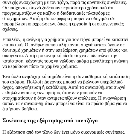
συνεχής ενασχόληση με τον τζόγο, παρά τις αρνητικές συνέπειες.
Οι πάσχοντες συχνά ξοδεύουν περισσότερο χρόνο από ότι
προγραμματίζουν σε καζίνο ή διαδικτυακές πλατφόρμες
στοιχημάτων. Αυτή η συμπεριφορά μπορεί να οδηγήσει σε
παραμέληση υποχρεώσεων, όπως η εργασία ή οι οικογενειακές
σχέσεις.
Επιπλέον, η ανάγκη για χρήματα για τον τζόγο μπορεί να καταστεί
επιτακτική. Οι άνθρωποι που πλήττονται συχνά καταφεύγουν σε
δανεισμό χρημάτων ή στην υπεξαίρεση χρημάτων από φίλους και
οικογένεια. Αυτή η οικονομική πίεση συχνά επιδεινώνει την
κατάσταση, κάνοντάς τους να νιώθουν ακόμα μεγαλύτερη ανάγκη
να κερδίσουν πίσω τα χαμένα χρήματα.
Ένα άλλο ανησυχητικό σημάδι είναι η συναισθηματική κατάσταση
του ατόμου. Πολλοί πάσχοντες μπορεί να βιώνουν υπερβολικό
άγχος, απογοήτευση ή κατάθλιψη. Αυτά τα συναισθήματα συχνά
εκδηλώνονται ως εκνευρισμός όταν δεν μπορούν να
στοιχηματίσουν ή όταν αντιμετωπίζουν απώλειες. Η αναγνώριση
αυτών των συναισθημάτων μπορεί να είναι το πρώτο βήμα για να
ζητήσουν βοήθεια.
Συνέπειες της εξάρτησης από τον τζόγο
Η εξάρτηση από τον τζόγο δεν έχει μόνο οικονομικές συνέπειες,