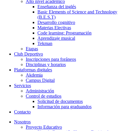
Alto nivel académico
Enseñanza del inglés
Basic Elements of Science and Technology
(B.E.S.T)
Desarrollo cognitivo
Materias Electivas
Code learning: Programación
Aprendizaje musical
Tekman
Etapas
Club Deportivo
Inscripciones para foráneos
Disciplinas y horarios
Plataformas digitales
Akdemia
Campus Digital
Servicios
Administración
Control de estudios
Solicitud de documentos
Información para graduandos
Contacto
Nosotros
Proyecto Educativo