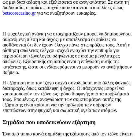
ως μια διασκέδαση και εξελίσσεται σε αναγκαιότητα. Σε αυτή τη
διαδικασία, οι παίκτες συχνά επισκέπτονται ιστοσελίδες όπως
betscorecasino.gr
για να αναζητήσουν ευκαιρίες.
Η ψυχολογική ανάγκη να στοιχηματίζουν μπορεί να δημιουργήσει
αυξανόμενη πίεση και άγχος, με αποτέλεσμα οι παίκτες να
αισθάνονται ότι δεν έχουν έλεγχο πάνω στις πράξεις τους. Αυτή η
αίσθηση απώλειας ελέγχου συχνά ενισχύει την επιθυμία για
περισσότερη τζογολογία, οδηγώντας σε ακόμα μεγαλύτερες
απώλειες. Εξαιρετικής σημασίας είναι η επίγνωση αυτής της
κατάστασης, ώστε οι ενδιαφερόμενοι να μπορούν να αναζητήσουν
βοήθεια.
Η εξάρτηση από τον τζόγο συχνά συνοδεύεται από άλλες ψυχικές
διαταραχές, όπως κατάθλιψη ή άγχος. Οι πάσχοντες μπορεί να
χρησιμοποιούν τον τζόγο ως τρόπο διαφυγής από τα προβλήματά
τους. Επομένως, η αναγνώριση των συμπτωμάτων αυτής της
εξάρτησης είναι κρίσιμη για την πρόληψη των σοβαρών
επιπτώσεων στην ψυχική και σωματική υγεία των ατόμων.
Σημάδια που υποδεικνύουν εξάρτηση
Ένα από τα πιο κοινά σημάδια της εξάρτησης από τον τζόγο είναι η