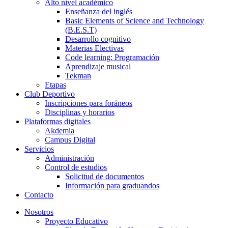
Alto nivel académico
Enseñanza del inglés
Basic Elements of Science and Technology
(B.E.S.T)
Desarrollo cognitivo
Materias Electivas
Code learning: Programación
Aprendizaje musical
Tekman
Etapas
Club Deportivo
Inscripciones para foráneos
Disciplinas y horarios
Plataformas digitales
Akdemia
Campus Digital
Servicios
Administración
Control de estudios
Solicitud de documentos
Información para graduandos
Contacto
Nosotros
Proyecto Educativo