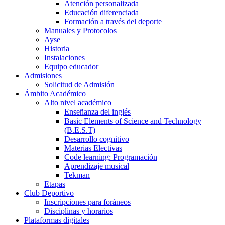
Atención personalizada
Educación diferenciada
Formación a través del deporte
Manuales y Protocolos
Ayse
Historia
Instalaciones
Equipo educador
Admisiones
Solicitud de Admisión
Ámbito Académico
Alto nivel académico
Enseñanza del inglés
Basic Elements of Science and Technology
(B.E.S.T)
Desarrollo cognitivo
Materias Electivas
Code learning: Programación
Aprendizaje musical
Tekman
Etapas
Club Deportivo
Inscripciones para foráneos
Disciplinas y horarios
Plataformas digitales