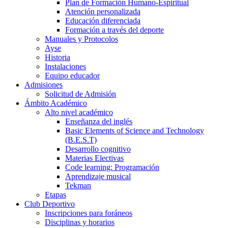
Plan de Formación Humano-Espiritual
Atención personalizada
Educación diferenciada
Formación a través del deporte
Manuales y Protocolos
Ayse
Historia
Instalaciones
Equipo educador
Admisiones
Solicitud de Admisión
Ámbito Académico
Alto nivel académico
Enseñanza del inglés
Basic Elements of Science and Technology
(B.E.S.T)
Desarrollo cognitivo
Materias Electivas
Code learning: Programación
Aprendizaje musical
Tekman
Etapas
Club Deportivo
Inscripciones para foráneos
Disciplinas y horarios