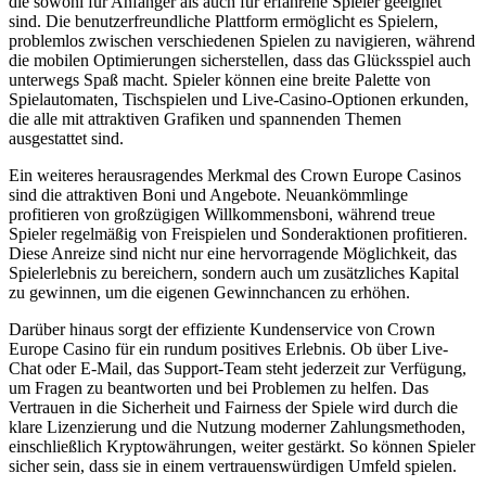
die sowohl für Anfänger als auch für erfahrene Spieler geeignet
sind. Die benutzerfreundliche Plattform ermöglicht es Spielern,
problemlos zwischen verschiedenen Spielen zu navigieren, während
die mobilen Optimierungen sicherstellen, dass das Glücksspiel auch
unterwegs Spaß macht. Spieler können eine breite Palette von
Spielautomaten, Tischspielen und Live-Casino-Optionen erkunden,
die alle mit attraktiven Grafiken und spannenden Themen
ausgestattet sind.
Ein weiteres herausragendes Merkmal des Crown Europe Casinos
sind die attraktiven Boni und Angebote. Neuankömmlinge
profitieren von großzügigen Willkommensboni, während treue
Spieler regelmäßig von Freispielen und Sonderaktionen profitieren.
Diese Anreize sind nicht nur eine hervorragende Möglichkeit, das
Spielerlebnis zu bereichern, sondern auch um zusätzliches Kapital
zu gewinnen, um die eigenen Gewinnchancen zu erhöhen.
Darüber hinaus sorgt der effiziente Kundenservice von Crown
Europe Casino für ein rundum positives Erlebnis. Ob über Live-
Chat oder E-Mail, das Support-Team steht jederzeit zur Verfügung,
um Fragen zu beantworten und bei Problemen zu helfen. Das
Vertrauen in die Sicherheit und Fairness der Spiele wird durch die
klare Lizenzierung und die Nutzung moderner Zahlungsmethoden,
einschließlich Kryptowährungen, weiter gestärkt. So können Spieler
sicher sein, dass sie in einem vertrauenswürdigen Umfeld spielen.