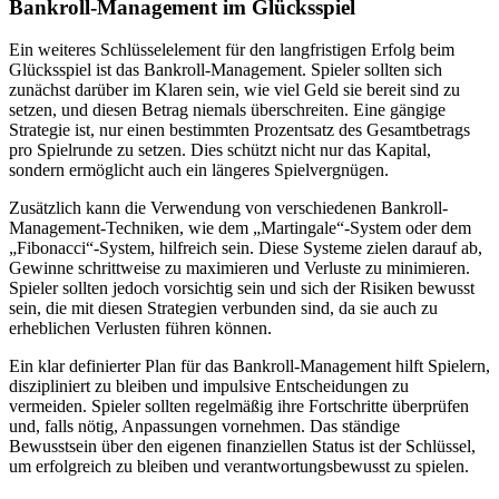
Bankroll-Management im Glücksspiel
Ein weiteres Schlüsselelement für den langfristigen Erfolg beim
Glücksspiel ist das Bankroll-Management. Spieler sollten sich
zunächst darüber im Klaren sein, wie viel Geld sie bereit sind zu
setzen, und diesen Betrag niemals überschreiten. Eine gängige
Strategie ist, nur einen bestimmten Prozentsatz des Gesamtbetrags
pro Spielrunde zu setzen. Dies schützt nicht nur das Kapital,
sondern ermöglicht auch ein längeres Spielvergnügen.
Zusätzlich kann die Verwendung von verschiedenen Bankroll-
Management-Techniken, wie dem „Martingale“-System oder dem
„Fibonacci“-System, hilfreich sein. Diese Systeme zielen darauf ab,
Gewinne schrittweise zu maximieren und Verluste zu minimieren.
Spieler sollten jedoch vorsichtig sein und sich der Risiken bewusst
sein, die mit diesen Strategien verbunden sind, da sie auch zu
erheblichen Verlusten führen können.
Ein klar definierter Plan für das Bankroll-Management hilft Spielern,
diszipliniert zu bleiben und impulsive Entscheidungen zu
vermeiden. Spieler sollten regelmäßig ihre Fortschritte überprüfen
und, falls nötig, Anpassungen vornehmen. Das ständige
Bewusstsein über den eigenen finanziellen Status ist der Schlüssel,
um erfolgreich zu bleiben und verantwortungsbewusst zu spielen.