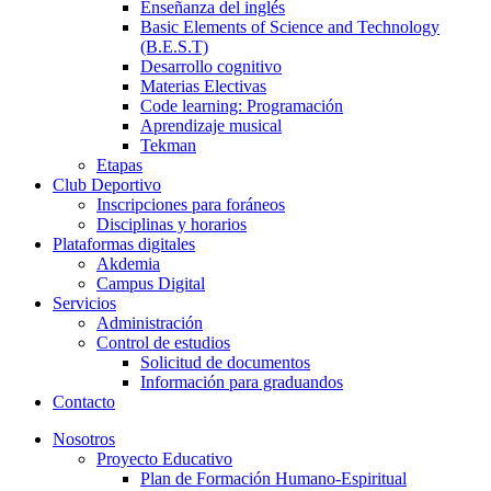
Enseñanza del inglés
Basic Elements of Science and Technology
(B.E.S.T)
Desarrollo cognitivo
Materias Electivas
Code learning: Programación
Aprendizaje musical
Tekman
Etapas
Club Deportivo
Inscripciones para foráneos
Disciplinas y horarios
Plataformas digitales
Akdemia
Campus Digital
Servicios
Administración
Control de estudios
Solicitud de documentos
Información para graduandos
Contacto
Nosotros
Proyecto Educativo
Plan de Formación Humano-Espiritual