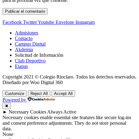
para la próxima vez que comente.
Facebook
Twitter
Youtube
Envelope
Instagram
Admisiones
Contacto
Campus Digital
Akdemia
Solicitud de Información
Club Deportivo
Etapas
Copyright 2021 © Colegio Rioclaro. Todos los derechos reservados.
Diseñado por Woo Digital 360
Customize
Reject All
Accept All
Powered by
✖
►
Necessary Cookies
Always Active
Necessary cookies enable essential site features like secure log-ins
and consent preference adjustments. They do not store personal
data.
None