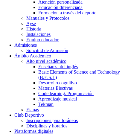
Atención personalizada
Educación diferenciada
Formación a través del deporte
Manuales y Protocolos
Ayse
Historia
Instalaciones
Equipo educador
Admisiones
Solicitud de Admisión
Ámbito Académico
Alto nivel académico
Enseñanza del inglés
Basic Elements of Science and Technology
(B.E.S.T)
Desarrollo cognitivo
Materias Electivas
Code learning: Programación
Aprendizaje musical
Tekman
Etapas
Club Deportivo
Inscripciones para foráneos
Disciplinas y horarios
Plataformas digitales