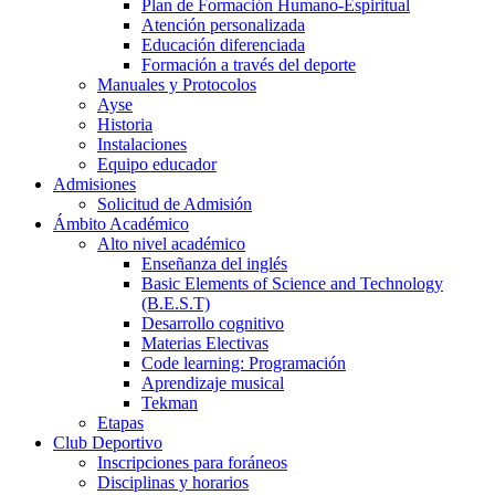
Plan de Formación Humano-Espiritual
Atención personalizada
Educación diferenciada
Formación a través del deporte
Manuales y Protocolos
Ayse
Historia
Instalaciones
Equipo educador
Admisiones
Solicitud de Admisión
Ámbito Académico
Alto nivel académico
Enseñanza del inglés
Basic Elements of Science and Technology
(B.E.S.T)
Desarrollo cognitivo
Materias Electivas
Code learning: Programación
Aprendizaje musical
Tekman
Etapas
Club Deportivo
Inscripciones para foráneos
Disciplinas y horarios