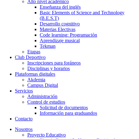
Alto nivel académico
Enseñanza del inglés
Basic Elements of Science and Technology
(B.E.S.T)
Desarrollo cognitivo
Materias Electivas
Code learning: Programación
Aprendizaje musical
Tekman
Etapas
Club Deportivo
Inscripciones para foráneos
Disciplinas y horarios
Plataformas digitales
Akdemia
Campus Digital
Servicios
Administración
Control de estudios
Solicitud de documentos
Información para graduandos
Contacto
Nosotros
Proyecto Educativo