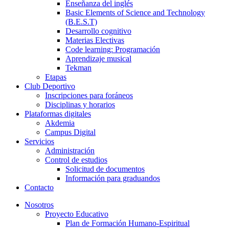
Enseñanza del inglés
Basic Elements of Science and Technology
(B.E.S.T)
Desarrollo cognitivo
Materias Electivas
Code learning: Programación
Aprendizaje musical
Tekman
Etapas
Club Deportivo
Inscripciones para foráneos
Disciplinas y horarios
Plataformas digitales
Akdemia
Campus Digital
Servicios
Administración
Control de estudios
Solicitud de documentos
Información para graduandos
Contacto
Nosotros
Proyecto Educativo
Plan de Formación Humano-Espiritual