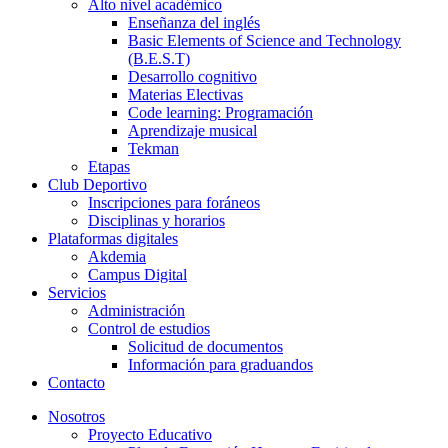
Alto nivel académico
Enseñanza del inglés
Basic Elements of Science and Technology
(B.E.S.T)
Desarrollo cognitivo
Materias Electivas
Code learning: Programación
Aprendizaje musical
Tekman
Etapas
Club Deportivo
Inscripciones para foráneos
Disciplinas y horarios
Plataformas digitales
Akdemia
Campus Digital
Servicios
Administración
Control de estudios
Solicitud de documentos
Información para graduandos
Contacto
Nosotros
Proyecto Educativo