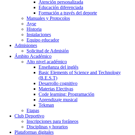
Atención personalizada
Educación diferenciada
Formación a través del deporte
Manuales y Protocolos
Ayse
Historia
Instalaciones
Equipo educador
Admisiones
Solicitud de Admisión
Ámbito Académico
Alto nivel académico
Enseñanza del inglés
Basic Elements of Science and Technology
(B.E.S.T)
Desarrollo cognitivo
Materias Electivas
Code learning: Programación
Aprendizaje musical
Tekman
Etapas
Club Deportivo
Inscripciones para foráneos
Disciplinas y horarios
Plataformas digitales