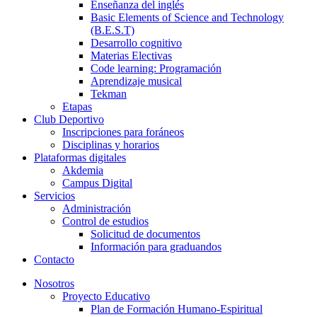
Enseñanza del inglés
Basic Elements of Science and Technology
(B.E.S.T)
Desarrollo cognitivo
Materias Electivas
Code learning: Programación
Aprendizaje musical
Tekman
Etapas
Club Deportivo
Inscripciones para foráneos
Disciplinas y horarios
Plataformas digitales
Akdemia
Campus Digital
Servicios
Administración
Control de estudios
Solicitud de documentos
Información para graduandos
Contacto
Nosotros
Proyecto Educativo
Plan de Formación Humano-Espiritual