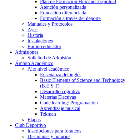
Plan de Formación Humano-Espiritual
Atención personalizada
Educación diferenciada
Formación a través del deporte
Manuales y Protocolos
Ayse
Historia
Instalaciones
Equipo educador
Admisiones
Solicitud de Admisión
Ámbito Académico
Alto nivel académico
Enseñanza del inglés
Basic Elements of Science and Technology
(B.E.S.T)
Desarrollo cognitivo
Materias Electivas
Code learning: Programación
Aprendizaje musical
Tekman
Etapas
Club Deportivo
Inscripciones para foráneos
Disciplinas y horarios