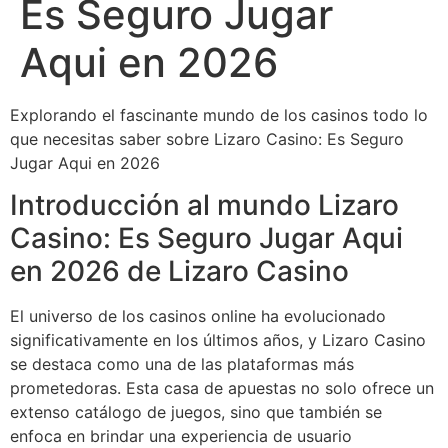
Es Seguro Jugar
Aqui en 2026
Explorando el fascinante mundo de los casinos todo lo
que necesitas saber sobre Lizaro Casino: Es Seguro
Jugar Aqui en 2026
Introducción al mundo Lizaro
Casino: Es Seguro Jugar Aqui
en 2026 de Lizaro Casino
El universo de los casinos online ha evolucionado
significativamente en los últimos años, y Lizaro Casino
se destaca como una de las plataformas más
prometedoras. Esta casa de apuestas no solo ofrece un
extenso catálogo de juegos, sino que también se
enfoca en brindar una experiencia de usuario