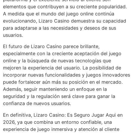
elementos que contribuyen a su creciente popularidad.
A medida que el mundo del juego online continúa
evolucionando, Lizaro Casino demuestra su capacidad
para adaptarse a las necesidades y deseos de sus
usuarios.
El futuro de Lizaro Casino parece brillante,
especialmente con la creciente aceptación del juego
online y la búsqueda de nuevas tecnologías que
mejoren la experiencia del usuario. La posibilidad de
incorporar nuevas funcionalidades y juegos innovadores
puede fortalecer aún más su posición en el mercado.
Además, seguir manteniendo un enfoque en la
seguridad y la regulación será clave para ganar la
confianza de nuevos usuarios.
En definitiva, Lizaro Casino: Es Seguro Jugar Aqui en
2026, ya que combina un entorno confiable, una
experiencia de juego inmersiva y atención al cliente