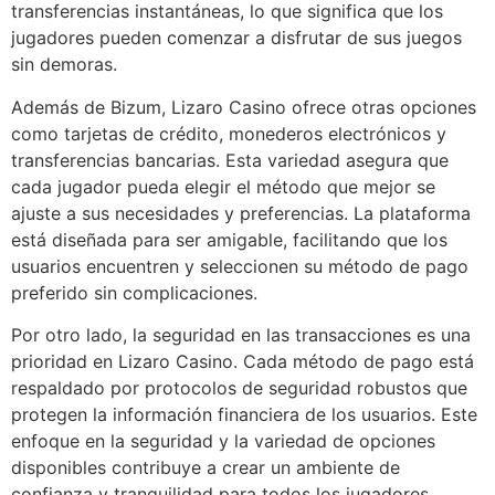
transferencias instantáneas, lo que significa que los
jugadores pueden comenzar a disfrutar de sus juegos
sin demoras.
Además de Bizum, Lizaro Casino ofrece otras opciones
como tarjetas de crédito, monederos electrónicos y
transferencias bancarias. Esta variedad asegura que
cada jugador pueda elegir el método que mejor se
ajuste a sus necesidades y preferencias. La plataforma
está diseñada para ser amigable, facilitando que los
usuarios encuentren y seleccionen su método de pago
preferido sin complicaciones.
Por otro lado, la seguridad en las transacciones es una
prioridad en Lizaro Casino. Cada método de pago está
respaldado por protocolos de seguridad robustos que
protegen la información financiera de los usuarios. Este
enfoque en la seguridad y la variedad de opciones
disponibles contribuye a crear un ambiente de
confianza y tranquilidad para todos los jugadores.