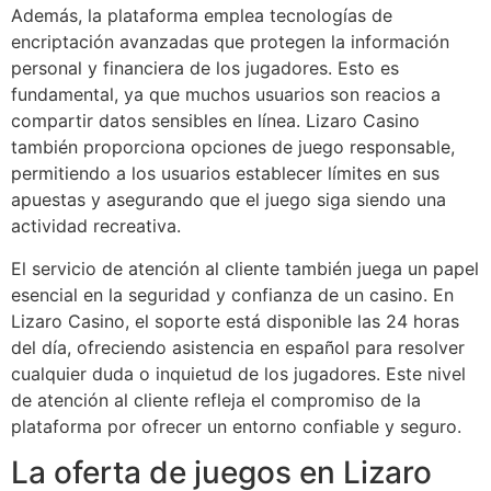
Además, la plataforma emplea tecnologías de
encriptación avanzadas que protegen la información
personal y financiera de los jugadores. Esto es
fundamental, ya que muchos usuarios son reacios a
compartir datos sensibles en línea. Lizaro Casino
también proporciona opciones de juego responsable,
permitiendo a los usuarios establecer límites en sus
apuestas y asegurando que el juego siga siendo una
actividad recreativa.
El servicio de atención al cliente también juega un papel
esencial en la seguridad y confianza de un casino. En
Lizaro Casino, el soporte está disponible las 24 horas
del día, ofreciendo asistencia en español para resolver
cualquier duda o inquietud de los jugadores. Este nivel
de atención al cliente refleja el compromiso de la
plataforma por ofrecer un entorno confiable y seguro.
La oferta de juegos en Lizaro