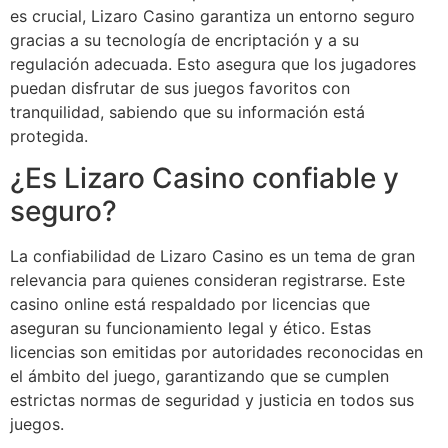
es crucial, Lizaro Casino garantiza un entorno seguro
gracias a su tecnología de encriptación y a su
regulación adecuada. Esto asegura que los jugadores
puedan disfrutar de sus juegos favoritos con
tranquilidad, sabiendo que su información está
protegida.
¿Es Lizaro Casino confiable y
seguro?
La confiabilidad de Lizaro Casino es un tema de gran
relevancia para quienes consideran registrarse. Este
casino online está respaldado por licencias que
aseguran su funcionamiento legal y ético. Estas
licencias son emitidas por autoridades reconocidas en
el ámbito del juego, garantizando que se cumplen
estrictas normas de seguridad y justicia en todos sus
juegos.