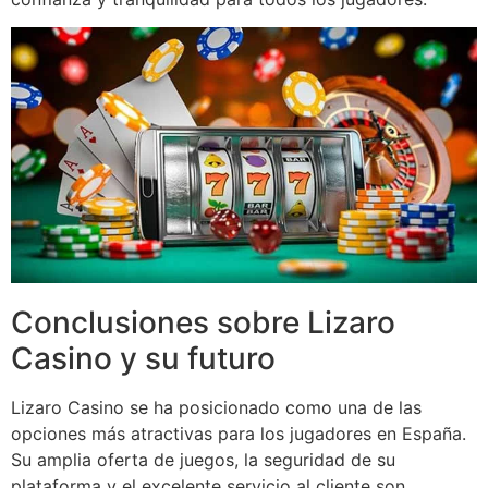
Conclusiones sobre Lizaro
Casino y su futuro
Lizaro Casino se ha posicionado como una de las
opciones más atractivas para los jugadores en España.
Su amplia oferta de juegos, la seguridad de su
plataforma y el excelente servicio al cliente son