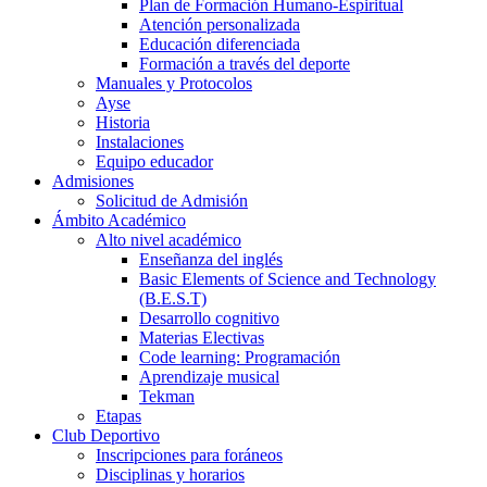
Plan de Formación Humano-Espiritual
Atención personalizada
Educación diferenciada
Formación a través del deporte
Manuales y Protocolos
Ayse
Historia
Instalaciones
Equipo educador
Admisiones
Solicitud de Admisión
Ámbito Académico
Alto nivel académico
Enseñanza del inglés
Basic Elements of Science and Technology
(B.E.S.T)
Desarrollo cognitivo
Materias Electivas
Code learning: Programación
Aprendizaje musical
Tekman
Etapas
Club Deportivo
Inscripciones para foráneos
Disciplinas y horarios