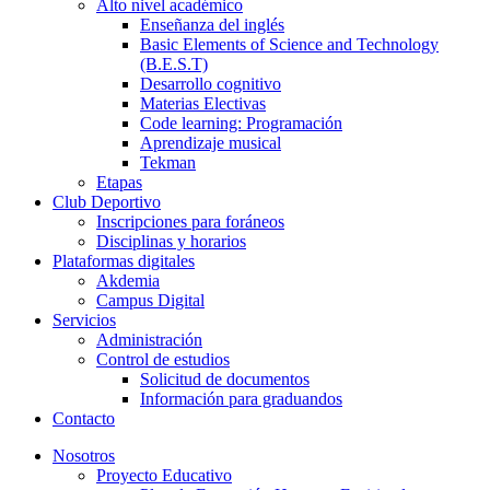
Alto nivel académico
Enseñanza del inglés
Basic Elements of Science and Technology
(B.E.S.T)
Desarrollo cognitivo
Materias Electivas
Code learning: Programación
Aprendizaje musical
Tekman
Etapas
Club Deportivo
Inscripciones para foráneos
Disciplinas y horarios
Plataformas digitales
Akdemia
Campus Digital
Servicios
Administración
Control de estudios
Solicitud de documentos
Información para graduandos
Contacto
Nosotros
Proyecto Educativo