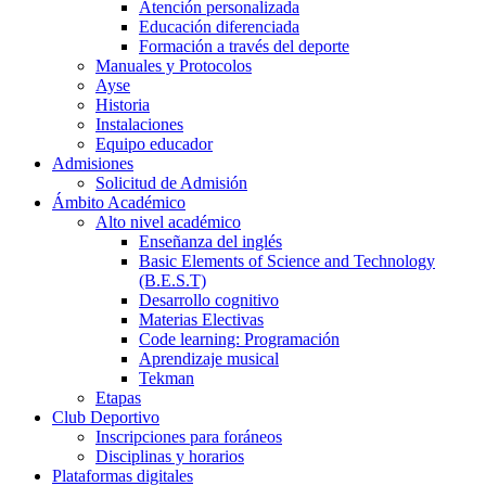
Atención personalizada
Educación diferenciada
Formación a través del deporte
Manuales y Protocolos
Ayse
Historia
Instalaciones
Equipo educador
Admisiones
Solicitud de Admisión
Ámbito Académico
Alto nivel académico
Enseñanza del inglés
Basic Elements of Science and Technology
(B.E.S.T)
Desarrollo cognitivo
Materias Electivas
Code learning: Programación
Aprendizaje musical
Tekman
Etapas
Club Deportivo
Inscripciones para foráneos
Disciplinas y horarios
Plataformas digitales