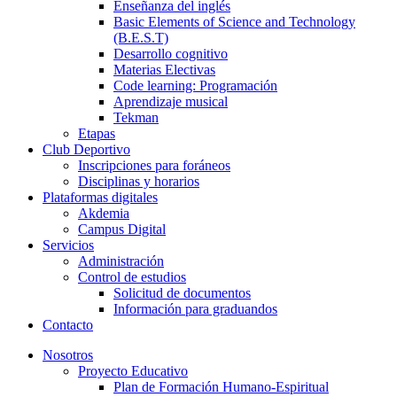
Enseñanza del inglés
Basic Elements of Science and Technology
(B.E.S.T)
Desarrollo cognitivo
Materias Electivas
Code learning: Programación
Aprendizaje musical
Tekman
Etapas
Club Deportivo
Inscripciones para foráneos
Disciplinas y horarios
Plataformas digitales
Akdemia
Campus Digital
Servicios
Administración
Control de estudios
Solicitud de documentos
Información para graduandos
Contacto
Nosotros
Proyecto Educativo
Plan de Formación Humano-Espiritual