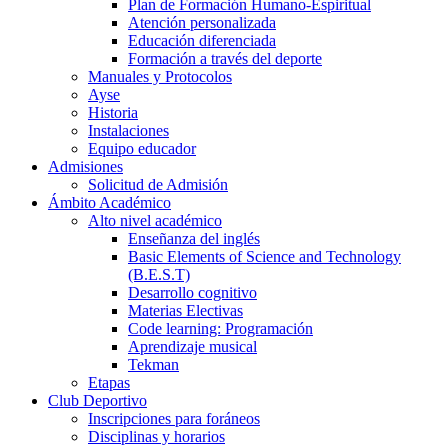
Plan de Formación Humano-Espiritual
Atención personalizada
Educación diferenciada
Formación a través del deporte
Manuales y Protocolos
Ayse
Historia
Instalaciones
Equipo educador
Admisiones
Solicitud de Admisión
Ámbito Académico
Alto nivel académico
Enseñanza del inglés
Basic Elements of Science and Technology
(B.E.S.T)
Desarrollo cognitivo
Materias Electivas
Code learning: Programación
Aprendizaje musical
Tekman
Etapas
Club Deportivo
Inscripciones para foráneos
Disciplinas y horarios