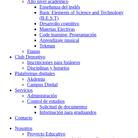
Alto nivel académico
Enseñanza del inglés
Basic Elements of Science and Technology
(B.E.S.T)
Desarrollo cognitivo
Materias Electivas
Code learning: Programación
Aprendizaje musical
Tekman
Etapas
Club Deportivo
Inscripciones para foráneos
Disciplinas y horarios
Plataformas digitales
Akdemia
Campus Digital
Servicios
Administración
Control de estudios
Solicitud de documentos
Información para graduandos
Contacto
Nosotros
Proyecto Educativo