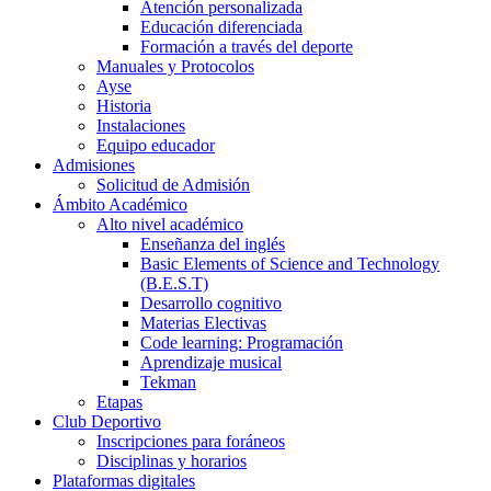
Atención personalizada
Educación diferenciada
Formación a través del deporte
Manuales y Protocolos
Ayse
Historia
Instalaciones
Equipo educador
Admisiones
Solicitud de Admisión
Ámbito Académico
Alto nivel académico
Enseñanza del inglés
Basic Elements of Science and Technology
(B.E.S.T)
Desarrollo cognitivo
Materias Electivas
Code learning: Programación
Aprendizaje musical
Tekman
Etapas
Club Deportivo
Inscripciones para foráneos
Disciplinas y horarios
Plataformas digitales