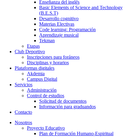
Enseñanza del inglés
Basic Elements of Science and Technology
(B.E.S.T)
Desarrollo cognitivo
Materias Electivas
Code learning: Programación
Aprendizaje musical
Tekman
Etapas
Club Deportivo
Inscripciones para foráneos
Disciplinas y horarios
Plataformas digitales
Akdemia
Campus Digital
Servicios
Administración
Control de estudios
Solicitud de documentos
Información para graduandos
Contacto
Nosotros
Proyecto Educativo
Plan de Formación Humano-Espiritual