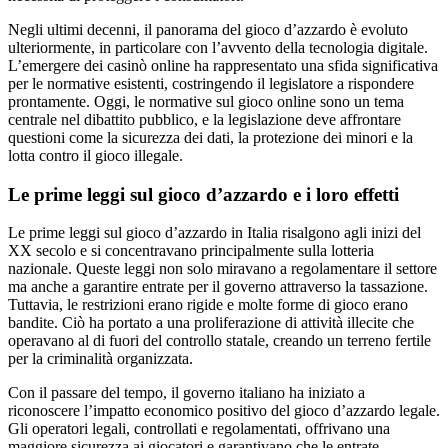
Negli ultimi decenni, il panorama del gioco d’azzardo è evoluto
ulteriormente, in particolare con l’avvento della tecnologia digitale.
L’emergere dei casinò online ha rappresentato una sfida significativa
per le normative esistenti, costringendo il legislatore a rispondere
prontamente. Oggi, le normative sul gioco online sono un tema
centrale nel dibattito pubblico, e la legislazione deve affrontare
questioni come la sicurezza dei dati, la protezione dei minori e la
lotta contro il gioco illegale.
Le prime leggi sul gioco d’azzardo e i loro effetti
Le prime leggi sul gioco d’azzardo in Italia risalgono agli inizi del
XX secolo e si concentravano principalmente sulla lotteria
nazionale. Queste leggi non solo miravano a regolamentare il settore
ma anche a garantire entrate per il governo attraverso la tassazione.
Tuttavia, le restrizioni erano rigide e molte forme di gioco erano
bandite. Ciò ha portato a una proliferazione di attività illecite che
operavano al di fuori del controllo statale, creando un terreno fertile
per la criminalità organizzata.
Con il passare del tempo, il governo italiano ha iniziato a
riconoscere l’impatto economico positivo del gioco d’azzardo legale.
Gli operatori legali, controllati e regolamentati, offrivano una
maggiore sicurezza ai giocatori e garantivano che le entrate