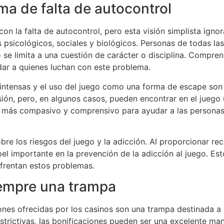
ma de falta de autocontrol
on la falta de autocontrol, pero esta visión simplista igno
s psicológicos, sociales y biológicos. Personas de todas l
 se limita a una cuestión de carácter o disciplina. Compre
ar a quienes luchan con este problema.
intensas y el uso del juego como una forma de escape son 
ión, pero, en algunos casos, pueden encontrar en el juego
ue más compasivo y comprensivo para ayudar a las personas 
re los riesgos del juego y la adicción. Al proporcionar rec
pel importante en la prevención de la adicción al juego. E
nfrentan estos problemas.
iempre una trampa
nes ofrecidas por los casinos son una trampa destinada a 
strictivas, las bonificaciones pueden ser una excelente ma