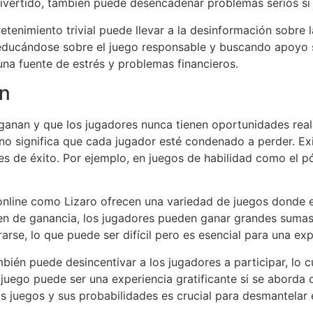
ivertido, también puede desencadenar problemas serios si
etenimiento trivial puede llevar a la desinformación sobre
, educándose sobre el juego responsable y buscando apoyo 
una fuente de estrés y problemas financieros.
an
anan y que los jugadores nunca tienen oportunidades reales
no significa que cada jugador esté condenado a perder. Exi
 de éxito. Por ejemplo, en juegos de habilidad como el pók
online como Lizaro ofrecen una variedad de juegos donde e
gen de ganancia, los jugadores pueden ganar grandes sumas 
arse, lo que puede ser difícil pero es esencial para una exp
ién puede desincentivar a los jugadores a participar, lo cu
el juego puede ser una experiencia gratificante si se abord
s juegos y sus probabilidades es crucial para desmantelar 