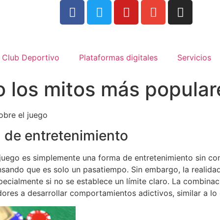
Club Deportivo
Plataformas digitales
Servicios
los mitos más populare
bre el juego
a de entretenimiento
juego es simplemente una forma de entretenimiento sin c
nsando que es solo un pasatiempo. Sin embargo, la realida
ecialmente si no se establece un límite claro. La combinac
ores a desarrollar comportamientos adictivos, similar a lo