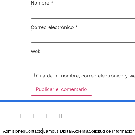
Nombre
*
Correo electrónico
*
Web
Guarda mi nombre, correo electrónico y w
Admisiones
Contacto
Campus Digital
Akdemia
Solicitud de Información