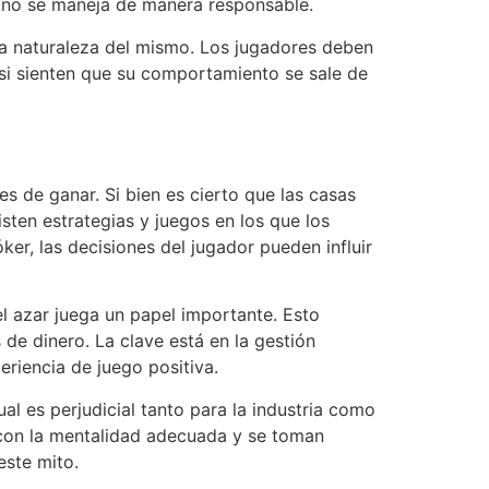
 no se maneja de manera responsable.
 la naturaleza del mismo. Los jugadores deben
si sienten que su comportamiento se sale de
 de ganar. Si bien es cierto que las casas
sten estrategias y juegos en los que los
er, las decisiones del jugador pueden influir
l azar juega un papel importante. Esto
de dinero. La clave está en la gestión
eriencia de juego positiva.
al es perjudicial tanto para la industria como
a con la mentalidad adecuada y se toman
este mito.