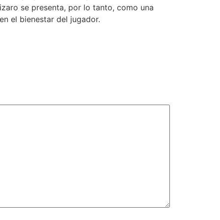
izaro se presenta, por lo tanto, como una
n el bienestar del jugador.