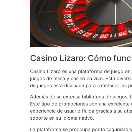
Casino Lizaro: Cómo funci
Casino Lizaro es una plataforma de juego on
juegos de mesa y casino en vivo. Esta diversi
de juegos está diseñada para satisfacer las 
Además de su extensa biblioteca de juegos, L
Este tipo de promociones son una excelente 
experiencia de usuario fluida gracias a su at
soporte en su idioma nativo.
La plataforma se preocupa por la seguridad 