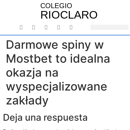
COLEGIO
RIOCLARO
Darmowe spiny w
Ámbito Académico
Club Deportivo
Plataformas digitales
Mostbet to idealna
okazja na
wyspecjalizowane
zakłady
Deja una respuesta