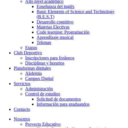
Alto nivel académico
Enseñanza del inglés
Basic Elements of Science and Technology
(B.E.S.T)
Desarrollo cognitivo
Materias Electivas
Code learning: Programación
Aprendizaje musical
Tekman
Etapas
Club Deportivo
Inscripciones para foráneos
Disciplinas y horarios
Plataformas digitales
Akdemia
Campus Digital
Servicios
Administración
Control de estudios
Solicitud de documentos
Información para graduandos
Contacto
Nosotros
Proyecto Educativo