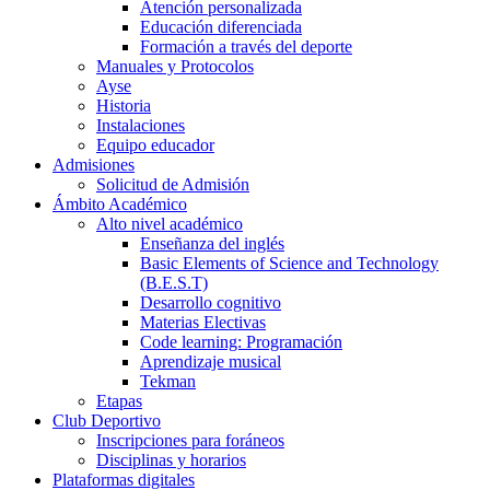
Atención personalizada
Educación diferenciada
Formación a través del deporte
Manuales y Protocolos
Ayse
Historia
Instalaciones
Equipo educador
Admisiones
Solicitud de Admisión
Ámbito Académico
Alto nivel académico
Enseñanza del inglés
Basic Elements of Science and Technology
(B.E.S.T)
Desarrollo cognitivo
Materias Electivas
Code learning: Programación
Aprendizaje musical
Tekman
Etapas
Club Deportivo
Inscripciones para foráneos
Disciplinas y horarios
Plataformas digitales