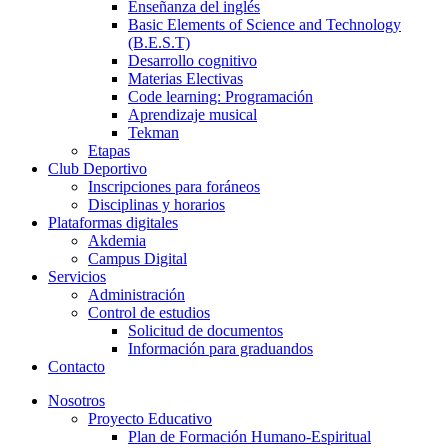
Enseñanza del inglés
Basic Elements of Science and Technology
(B.E.S.T)
Desarrollo cognitivo
Materias Electivas
Code learning: Programación
Aprendizaje musical
Tekman
Etapas
Club Deportivo
Inscripciones para foráneos
Disciplinas y horarios
Plataformas digitales
Akdemia
Campus Digital
Servicios
Administración
Control de estudios
Solicitud de documentos
Información para graduandos
Contacto
Nosotros
Proyecto Educativo
Plan de Formación Humano-Espiritual