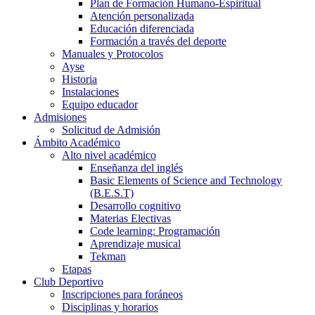
Plan de Formación Humano-Espiritual
Atención personalizada
Educación diferenciada
Formación a través del deporte
Manuales y Protocolos
Ayse
Historia
Instalaciones
Equipo educador
Admisiones
Solicitud de Admisión
Ámbito Académico
Alto nivel académico
Enseñanza del inglés
Basic Elements of Science and Technology
(B.E.S.T)
Desarrollo cognitivo
Materias Electivas
Code learning: Programación
Aprendizaje musical
Tekman
Etapas
Club Deportivo
Inscripciones para foráneos
Disciplinas y horarios