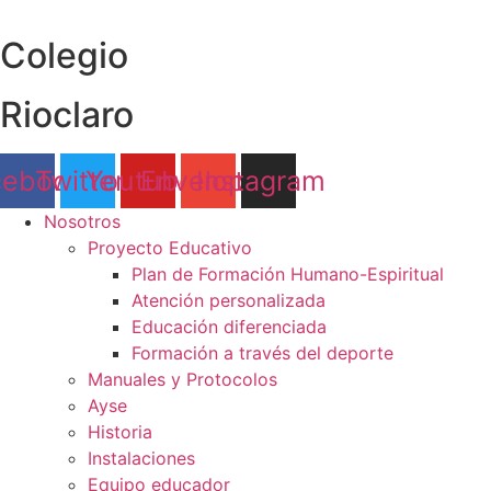
Ir
al
Colegio
contenido
Rioclaro
cebook
Twitter
Youtube
Envelope
Instagram
Nosotros
Proyecto Educativo
Plan de Formación Humano-Espiritual
Atención personalizada
Educación diferenciada
Formación a través del deporte
Manuales y Protocolos
Ayse
Historia
Instalaciones
Equipo educador