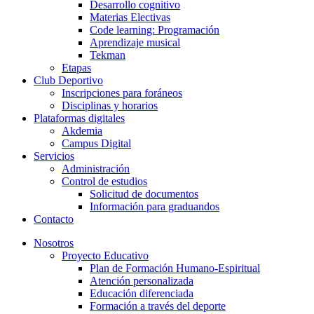
Desarrollo cognitivo
Materias Electivas
Code learning: Programación
Aprendizaje musical
Tekman
Etapas
Club Deportivo
Inscripciones para foráneos
Disciplinas y horarios
Plataformas digitales
Akdemia
Campus Digital
Servicios
Administración
Control de estudios
Solicitud de documentos
Información para graduandos
Contacto
Nosotros
Proyecto Educativo
Plan de Formación Humano-Espiritual
Atención personalizada
Educación diferenciada
Formación a través del deporte