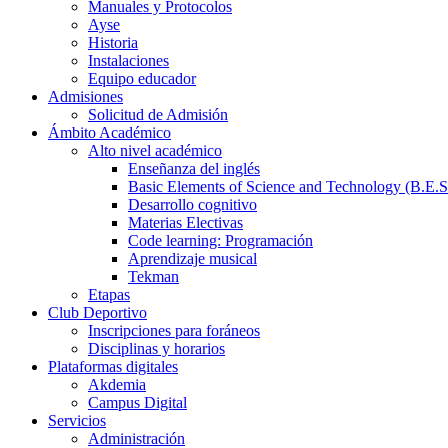
Manuales y Protocolos
Ayse
Historia
Instalaciones
Equipo educador
Admisiones
Solicitud de Admisión
Ámbito Académico
Alto nivel académico
Enseñanza del inglés
Basic Elements of Science and Technology (B.E.S
Desarrollo cognitivo
Materias Electivas
Code learning: Programación
Aprendizaje musical
Tekman
Etapas
Club Deportivo
Inscripciones para foráneos
Disciplinas y horarios
Plataformas digitales
Akdemia
Campus Digital
Servicios
Administración