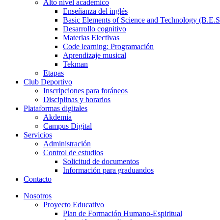
Alto nivel académico
Enseñanza del inglés
Basic Elements of Science and Technology (B.E.S
Desarrollo cognitivo
Materias Electivas
Code learning: Programación
Aprendizaje musical
Tekman
Etapas
Club Deportivo
Inscripciones para foráneos
Disciplinas y horarios
Plataformas digitales
Akdemia
Campus Digital
Servicios
Administración
Control de estudios
Solicitud de documentos
Información para graduandos
Contacto
Nosotros
Proyecto Educativo
Plan de Formación Humano-Espiritual