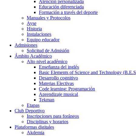
Atención personalizada
Educación diferenciada
Formación a través del deporte
Manuales y Protocolos
Ayse
Historia
Instalaciones
Equipo educador
Admisiones
Solicitud de Admisión
Ámbito Académico
Alto nivel académico
Enseñanza del inglés
Basic Elements of Science and Technology (B.E.S
Desarrollo cognitivo
Materias Electivas
Code learning: Programación
Aprendizaje musical
Tekman
Etapas
Club Deportivo
Inscripciones para foráneos
Disciplinas y horarios
Plataformas digitales
Akdemia