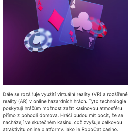
Dále se rozšiřuje využití virtuální reality (VR) a rozšířené
reality (AR) v online hazardních hrách. Tyto technologie
poskytují hráčům možnost zažít kasinovou atmosféru
přímo z pohodlí domova. Hráči budou mít pocit, že se
nacházejí ve skutečném kasinu, což zvyšuje celkovou
atraktivitu online platformy, jako je RoboCat casino.