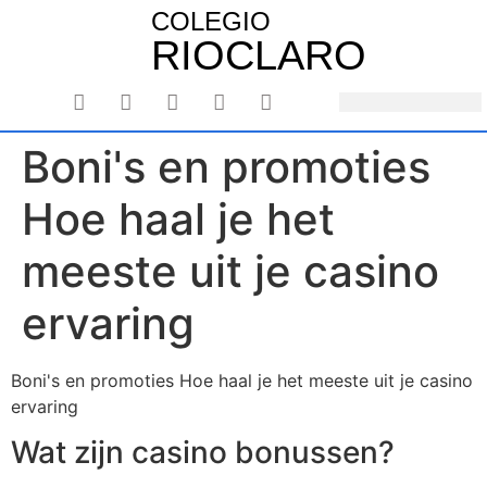
COLEGIO
RIOCLARO
Boni's en promoties
Ámbito Académico
Club Deportivo
Plataformas digitales
Hoe haal je het
meeste uit je casino
ervaring
Boni's en promoties Hoe haal je het meeste uit je casino
ervaring
Wat zijn casino bonussen?