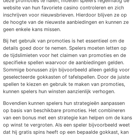
deze promoties te halen, moeten spelers regelmatig de
website van hun favoriete casino controleren en zich
inschrijven voor nieuwsbrieven. Hierdoor blijven ze op
de hoogte van de nieuwste aanbiedingen en kunnen ze
geen enkele kans missen.
Bij het gebruik van promoties is het essentieel om de
details goed door te nemen. Spelers moeten letten op
de tijdslimieten voor het claimen van promoties en de
specifieke spellen waarvoor de aanbiedingen gelden.
Sommige bonussen zijn bijvoorbeeld alleen geldig voor
geselecteerde gokkasten of tafelspellen. Door de juiste
spellen te kiezen en gebruik te maken van promoties,
kunnen spelers hun winsten aanzienlijk verhogen.
Bovendien kunnen spelers hun strategieën aanpassen
op basis van beschikbare promoties. Het combineren
van een bonus met een strategie kan helpen om de kans
op winst te vergroten. Als een speler bijvoorbeeld weet
dat hij gratis spins heeft op een bepaalde gokkast, kan