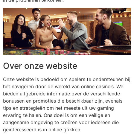
in de problemen te komen.
Over onze website
Onze website is bedoeld om spelers te ondersteunen bij
het navigeren door de wereld van online casino’s. We
bieden uitgebreide informatie over de verschillende
bonussen en promoties die beschikbaar zijn, evenals
tips en strategieën om het meeste uit uw gaming
ervaring te halen. Ons doel is om een veilige en
aangename omgeving te creëren voor iedereen die
geïnteresseerd is in online gokken.