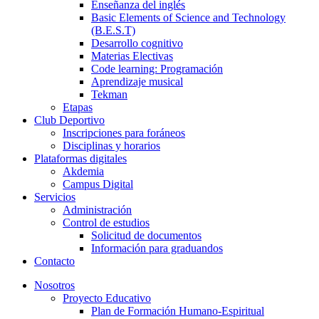
Enseñanza del inglés
Basic Elements of Science and Technology
(B.E.S.T)
Desarrollo cognitivo
Materias Electivas
Code learning: Programación
Aprendizaje musical
Tekman
Etapas
Club Deportivo
Inscripciones para foráneos
Disciplinas y horarios
Plataformas digitales
Akdemia
Campus Digital
Servicios
Administración
Control de estudios
Solicitud de documentos
Información para graduandos
Contacto
Nosotros
Proyecto Educativo
Plan de Formación Humano-Espiritual