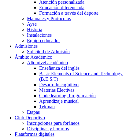
Atención personalizada
Educación diferenciada
Formación a través del deporte
Manuales y Protocolos
Ayse
Historia
Instalaciones
Equipo educador
Admisiones
Solicitud de Admisión
Ámbito Académico
Alto nivel académico
Enseñanza del inglés
Basic Elements of Science and Technology
(B.E.S.T)
Desarrollo cognitivo
Materias Electivas
Code learning: Programación
Aprendizaje musical
Tekman
Etapas
Club Deportivo
Inscripciones para foráneos
Disciplinas y horarios
Plataformas digitales