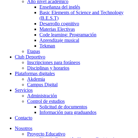
Alto nivel académico
Enseñanza del inglés
Basic Elements of Science and Technology
(B.E.S.T)
Desarrollo cognitivo
Materias Electivas
Code learning: Programación
Aprendizaje musical
Tekman
Etapas
Club Deportivo
Inscripciones para foráneos
Disciplinas y horarios
Plataformas digitales
Akdemia
Campus Digital
Servicios
Administración
Control de estudios
Solicitud de documentos
Información para graduandos
Contacto
Nosotros
Proyecto Educativo