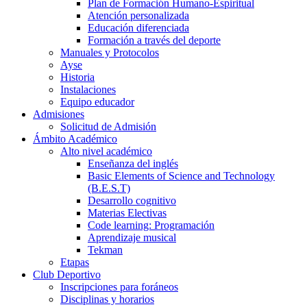
Plan de Formación Humano-Espiritual
Atención personalizada
Educación diferenciada
Formación a través del deporte
Manuales y Protocolos
Ayse
Historia
Instalaciones
Equipo educador
Admisiones
Solicitud de Admisión
Ámbito Académico
Alto nivel académico
Enseñanza del inglés
Basic Elements of Science and Technology
(B.E.S.T)
Desarrollo cognitivo
Materias Electivas
Code learning: Programación
Aprendizaje musical
Tekman
Etapas
Club Deportivo
Inscripciones para foráneos
Disciplinas y horarios