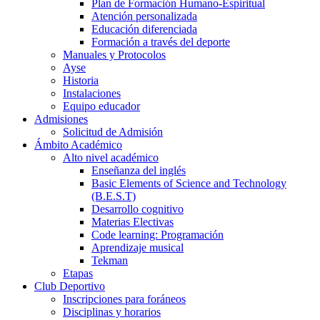
Plan de Formación Humano-Espiritual
Atención personalizada
Educación diferenciada
Formación a través del deporte
Manuales y Protocolos
Ayse
Historia
Instalaciones
Equipo educador
Admisiones
Solicitud de Admisión
Ámbito Académico
Alto nivel académico
Enseñanza del inglés
Basic Elements of Science and Technology
(B.E.S.T)
Desarrollo cognitivo
Materias Electivas
Code learning: Programación
Aprendizaje musical
Tekman
Etapas
Club Deportivo
Inscripciones para foráneos
Disciplinas y horarios