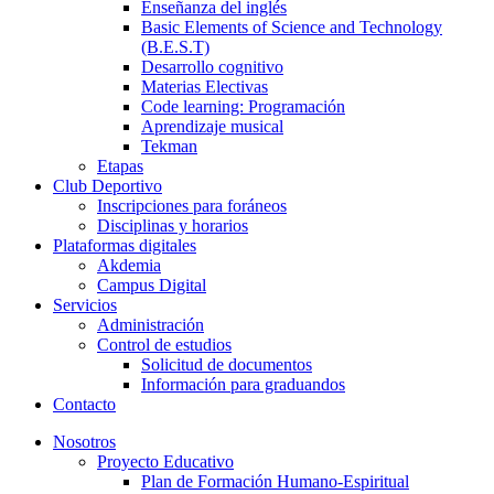
Enseñanza del inglés
Basic Elements of Science and Technology
(B.E.S.T)
Desarrollo cognitivo
Materias Electivas
Code learning: Programación
Aprendizaje musical
Tekman
Etapas
Club Deportivo
Inscripciones para foráneos
Disciplinas y horarios
Plataformas digitales
Akdemia
Campus Digital
Servicios
Administración
Control de estudios
Solicitud de documentos
Información para graduandos
Contacto
Nosotros
Proyecto Educativo
Plan de Formación Humano-Espiritual