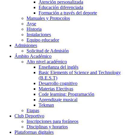
Atención personalizada
Educación diferenciada
Formación a través del deporte
Manuales y Protocolos
Ayse
Historia
Instalaciones
Equipo educador
Admisiones
Solicitud de Admisión
Ámbito Académico
Alto nivel académico
Enseñanza del inglés
Basic Elements of Science and Technology
(B.E.S.T)
Desarrollo cognitivo
Materias Electivas
Code learning: Programación
Aprendizaje musical
Tekman
Etapas
Club Deportivo
Inscripciones para foráneos
Disciplinas y horarios
Plataformas digitales