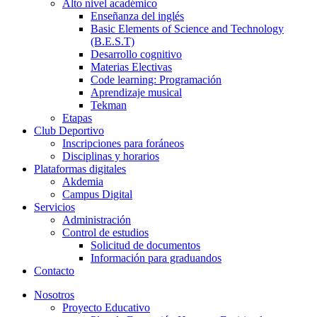
Alto nivel académico
Enseñanza del inglés
Basic Elements of Science and Technology
(B.E.S.T)
Desarrollo cognitivo
Materias Electivas
Code learning: Programación
Aprendizaje musical
Tekman
Etapas
Club Deportivo
Inscripciones para foráneos
Disciplinas y horarios
Plataformas digitales
Akdemia
Campus Digital
Servicios
Administración
Control de estudios
Solicitud de documentos
Información para graduandos
Contacto
Nosotros
Proyecto Educativo