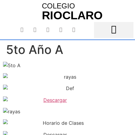
COLEGIO
RIOCLARO
5to Año A
Ámbito Académico
Club Deportivo
Plataformas digitales