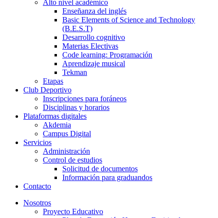
Alto nivel académico
Enseñanza del inglés
Basic Elements of Science and Technology
(B.E.S.T)
Desarrollo cognitivo
Materias Electivas
Code learning: Programación
Aprendizaje musical
Tekman
Etapas
Club Deportivo
Inscripciones para foráneos
Disciplinas y horarios
Plataformas digitales
Akdemia
Campus Digital
Servicios
Administración
Control de estudios
Solicitud de documentos
Información para graduandos
Contacto
Nosotros
Proyecto Educativo