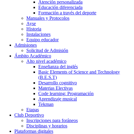
Atención personalizada
Educación diferenciada
Formación a través del deporte
Manuales y Protocolos
Ayse
Historia
Instalaciones
Equipo educador
Admisiones
Solicitud de Admisión
Ámbito Académico
Alto nivel académico
Enseñanza del inglés
Basic Elements of Science and Technology
(B.E.S.T)
Desarrollo cognitivo
Materias Electivas
Code learning: Programación
Aprendizaje musical
Tekman
Etapas
Club Deportivo
Inscripciones para foráneos
Disciplinas y horarios
Plataformas digitales