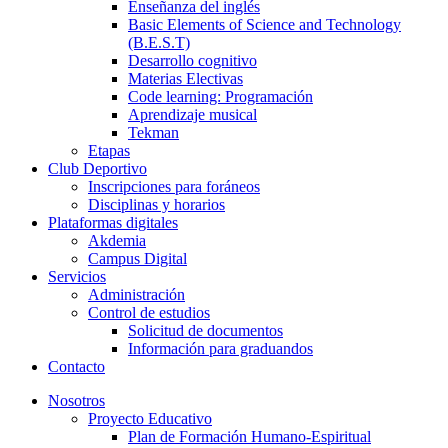
Enseñanza del inglés
Basic Elements of Science and Technology
(B.E.S.T)
Desarrollo cognitivo
Materias Electivas
Code learning: Programación
Aprendizaje musical
Tekman
Etapas
Club Deportivo
Inscripciones para foráneos
Disciplinas y horarios
Plataformas digitales
Akdemia
Campus Digital
Servicios
Administración
Control de estudios
Solicitud de documentos
Información para graduandos
Contacto
Nosotros
Proyecto Educativo
Plan de Formación Humano-Espiritual