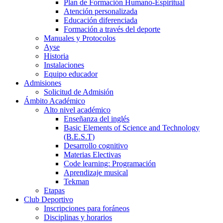
Plan de Formación Humano-Espiritual
Atención personalizada
Educación diferenciada
Formación a través del deporte
Manuales y Protocolos
Ayse
Historia
Instalaciones
Equipo educador
Admisiones
Solicitud de Admisión
Ámbito Académico
Alto nivel académico
Enseñanza del inglés
Basic Elements of Science and Technology
(B.E.S.T)
Desarrollo cognitivo
Materias Electivas
Code learning: Programación
Aprendizaje musical
Tekman
Etapas
Club Deportivo
Inscripciones para foráneos
Disciplinas y horarios