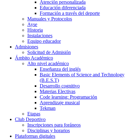
Atención personalizada
Educación diferenciada
Formación a través del deporte
Manuales y Protocolos
Ayse
Historia
Instalaciones
Equipo educador
Admisiones
Solicitud de Admisión
Ámbito Académico
Alto nivel académico
Enseñanza del inglés
Basic Elements of Science and Technology
(B.E.S.T)
Desarrollo cognitivo
Materias Electivas
Code learning: Programación
Aprendizaje musical
Tekman
Etapas
Club Deportivo
Inscripciones para foráneos
Disciplinas y horarios
Plataformas digitales