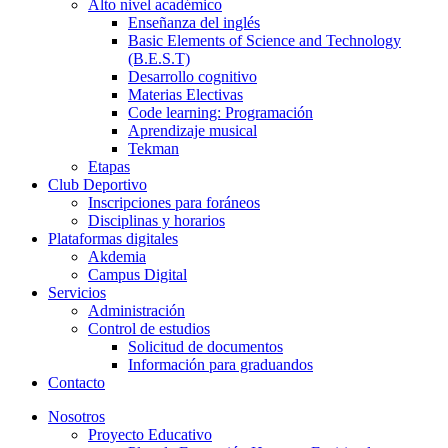
Alto nivel académico
Enseñanza del inglés
Basic Elements of Science and Technology
(B.E.S.T)
Desarrollo cognitivo
Materias Electivas
Code learning: Programación
Aprendizaje musical
Tekman
Etapas
Club Deportivo
Inscripciones para foráneos
Disciplinas y horarios
Plataformas digitales
Akdemia
Campus Digital
Servicios
Administración
Control de estudios
Solicitud de documentos
Información para graduandos
Contacto
Nosotros
Proyecto Educativo