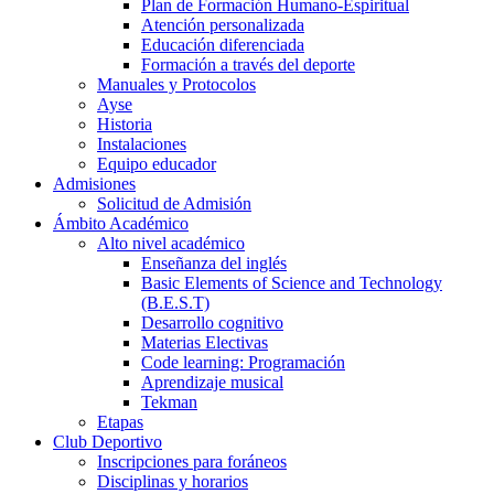
Plan de Formación Humano-Espiritual
Atención personalizada
Educación diferenciada
Formación a través del deporte
Manuales y Protocolos
Ayse
Historia
Instalaciones
Equipo educador
Admisiones
Solicitud de Admisión
Ámbito Académico
Alto nivel académico
Enseñanza del inglés
Basic Elements of Science and Technology
(B.E.S.T)
Desarrollo cognitivo
Materias Electivas
Code learning: Programación
Aprendizaje musical
Tekman
Etapas
Club Deportivo
Inscripciones para foráneos
Disciplinas y horarios