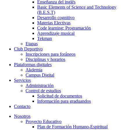
Enseñanza del inglés
Basic Elements of Science and Technology
(B.E.S.T)
Desarrollo cognitivo
Materias Electivas
Code learning: Programación
Aprendizaje musical
Tekman
Etapas
Club Deportivo
Inscripciones para foráneos
Disciplinas y horarios
Plataformas digitales
Akdemia
Campus Digital
Servicios
Administración
Control de estudios
Solicitud de documentos
Información para graduandos
Contacto
Nosotros
Proyecto Educativo
Plan de Formación Humano-Espiritual