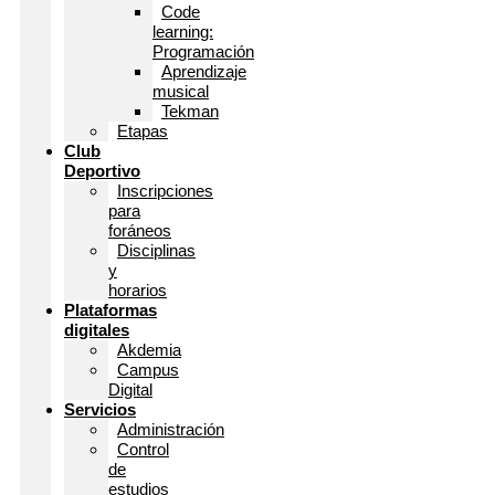
Code
learning:
Programación
Aprendizaje
musical
Tekman
Etapas
Club
Deportivo
Inscripciones
para
foráneos
Disciplinas
y
horarios
Plataformas
digitales
Akdemia
Campus
Digital
Servicios
Administración
Control
de
estudios