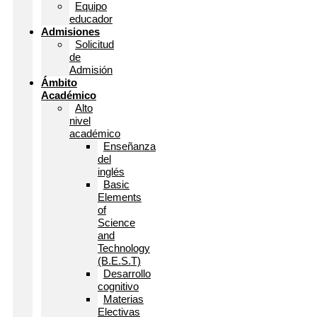
Equipo
educador
Admisiones
Solicitud
de
Admisión
Ámbito
Académico
Alto
nivel
académico
Enseñanza
del
inglés
Basic
Elements
of
Science
and
Technology
(B.E.S.T)
Desarrollo
cognitivo
Materias
Electivas