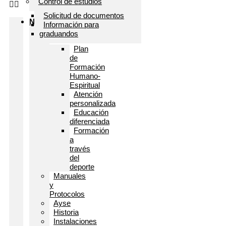
Control de estudios
Code learning:
Programación
Solicitud de documentos
Nosotros
Aprendizaje musical
Información para
Proyecto
graduandos
Tekman
Educativo
Plan
de
Formación
Humano-
Espiritual
Atención
personalizada
Educación
diferenciada
Formación
a
través
del
deporte
Manuales
y
Protocolos
Ayse
Historia
Instalaciones