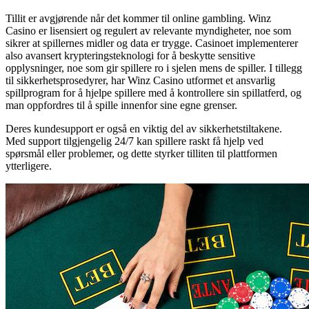
Tillit er avgjørende når det kommer til online gambling. Winz
Casino er lisensiert og regulert av relevante myndigheter, noe som
sikrer at spillernes midler og data er trygge. Casinoet implementerer
also avansert krypteringsteknologi for å beskytte sensitive
opplysninger, noe som gir spillere ro i sjelen mens de spiller. I tillegg
til sikkerhetsprosedyrer, har Winz Casino utformet et ansvarlig
spillprogram for å hjelpe spillere med å kontrollere sin spillatferd, og
man oppfordres til å spille innenfor sine egne grenser.
Deres kundesupport er også en viktig del av sikkerhetstiltakene.
Med support tilgjengelig 24/7 kan spillere raskt få hjelp ved
spørsmål eller problemer, og dette styrker tilliten til plattformen
ytterligere.