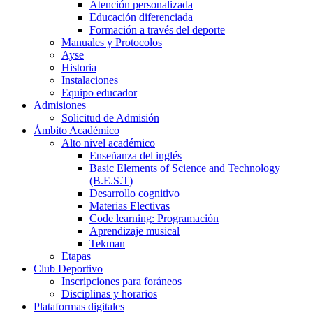
Atención personalizada
Educación diferenciada
Formación a través del deporte
Manuales y Protocolos
Ayse
Historia
Instalaciones
Equipo educador
Admisiones
Solicitud de Admisión
Ámbito Académico
Alto nivel académico
Enseñanza del inglés
Basic Elements of Science and Technology
(B.E.S.T)
Desarrollo cognitivo
Materias Electivas
Code learning: Programación
Aprendizaje musical
Tekman
Etapas
Club Deportivo
Inscripciones para foráneos
Disciplinas y horarios
Plataformas digitales