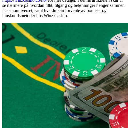
https://winzcasino.co/no/
for mer detaljer. I denne artikkelen skal vi
se nærmere på hvordan tillit, tilgang og belønninger henger sammen
i casinouniverset, samt hva du kan forvente av bonuser og
innskuddsmetoder hos Winz Casino.