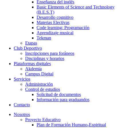
Enseñanza del inglés
Basic Elements of Science and Technology
(B.E.S.T)
Desarrollo cognitivo
Materias Electivas
Code learning: Programación
Aprendizaje musical
Tekman
Etapas
Club Deportivo
Inscripciones para foráneos
Disciplinas y horarios
Plataformas digitales
Akdemia
Campus Digital
Servicios
Administración
Control de estudios
Solicitud de documentos
Información para graduandos
Contacto
Nosotros
Proyecto Educativo
Plan de Formación Humano-Espiritual