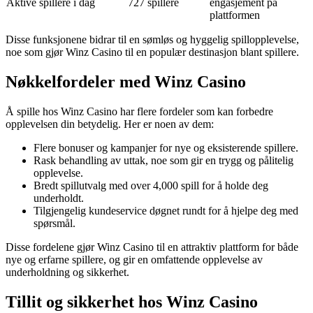
Aktive spillere i dag
727 spillere
engasjement på
plattformen
Disse funksjonene bidrar til en sømløs og hyggelig spillopplevelse,
noe som gjør Winz Casino til en populær destinasjon blant spillere.
Nøkkelfordeler med Winz Casino
Å spille hos Winz Casino har flere fordeler som kan forbedre
opplevelsen din betydelig. Her er noen av dem:
Flere bonuser og kampanjer for nye og eksisterende spillere.
Rask behandling av uttak, noe som gir en trygg og pålitelig
opplevelse.
Bredt spillutvalg med over 4,000 spill for å holde deg
underholdt.
Tilgjengelig kundeservice døgnet rundt for å hjelpe deg med
spørsmål.
Disse fordelene gjør Winz Casino til en attraktiv plattform for både
nye og erfarne spillere, og gir en omfattende opplevelse av
underholdning og sikkerhet.
Tillit og sikkerhet hos Winz Casino