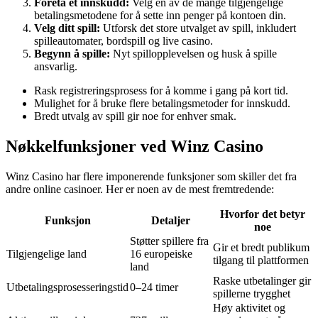
Foreta et innskudd:
Velg en av de mange tilgjengelige
betalingsmetodene for å sette inn penger på kontoen din.
Velg ditt spill:
Utforsk det store utvalget av spill, inkludert
spilleautomater, bordspill og live casino.
Begynn å spille:
Nyt spillopplevelsen og husk å spille
ansvarlig.
Rask registreringsprosess for å komme i gang på kort tid.
Mulighet for å bruke flere betalingsmetoder for innskudd.
Bredt utvalg av spill gir noe for enhver smak.
Nøkkelfunksjoner ved Winz Casino
Winz Casino har flere imponerende funksjoner som skiller det fra
andre online casinoer. Her er noen av de mest fremtredende:
Hvorfor det betyr
Funksjon
Detaljer
noe
Støtter spillere fra
Gir et bredt publikum
Tilgjengelige land
16 europeiske
tilgang til plattformen
land
Raske utbetalinger gir
Utbetalingsprosesseringstid
0–24 timer
spillerne trygghet
Høy aktivitet og