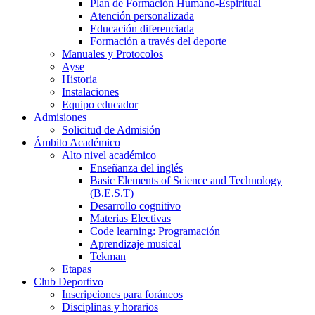
Plan de Formación Humano-Espiritual
Atención personalizada
Educación diferenciada
Formación a través del deporte
Manuales y Protocolos
Ayse
Historia
Instalaciones
Equipo educador
Admisiones
Solicitud de Admisión
Ámbito Académico
Alto nivel académico
Enseñanza del inglés
Basic Elements of Science and Technology
(B.E.S.T)
Desarrollo cognitivo
Materias Electivas
Code learning: Programación
Aprendizaje musical
Tekman
Etapas
Club Deportivo
Inscripciones para foráneos
Disciplinas y horarios