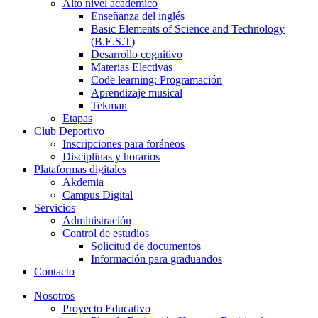
Alto nivel académico
Enseñanza del inglés
Basic Elements of Science and Technology
(B.E.S.T)
Desarrollo cognitivo
Materias Electivas
Code learning: Programación
Aprendizaje musical
Tekman
Etapas
Club Deportivo
Inscripciones para foráneos
Disciplinas y horarios
Plataformas digitales
Akdemia
Campus Digital
Servicios
Administración
Control de estudios
Solicitud de documentos
Información para graduandos
Contacto
Nosotros
Proyecto Educativo