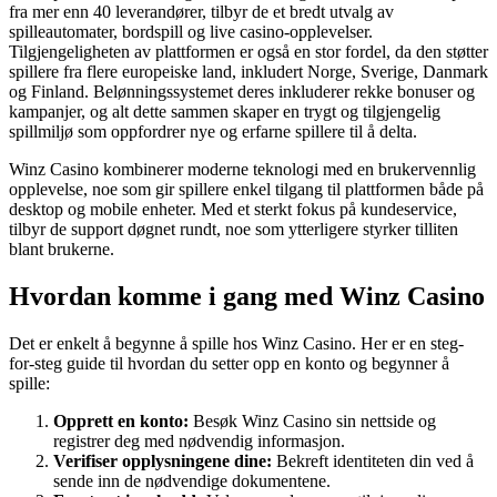
fra mer enn 40 leverandører, tilbyr de et bredt utvalg av
spilleautomater, bordspill og live casino-opplevelser.
Tilgjengeligheten av plattformen er også en stor fordel, da den støtter
spillere fra flere europeiske land, inkludert Norge, Sverige, Danmark
og Finland. Belønningssystemet deres inkluderer rekke bonuser og
kampanjer, og alt dette sammen skaper en trygt og tilgjengelig
spillmiljø som oppfordrer nye og erfarne spillere til å delta.
Winz Casino kombinerer moderne teknologi med en brukervennlig
opplevelse, noe som gir spillere enkel tilgang til plattformen både på
desktop og mobile enheter. Med et sterkt fokus på kundeservice,
tilbyr de support døgnet rundt, noe som ytterligere styrker tilliten
blant brukerne.
Hvordan komme i gang med Winz Casino
Det er enkelt å begynne å spille hos Winz Casino. Her er en steg-
for-steg guide til hvordan du setter opp en konto og begynner å
spille:
Opprett en konto:
Besøk Winz Casino sin nettside og
registrer deg med nødvendig informasjon.
Verifiser opplysningene dine:
Bekreft identiteten din ved å
sende inn de nødvendige dokumentene.