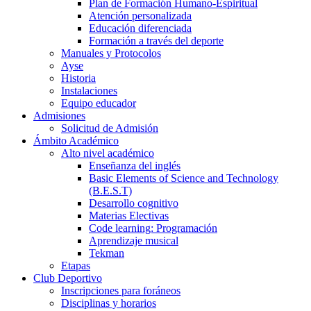
Plan de Formación Humano-Espiritual
Atención personalizada
Educación diferenciada
Formación a través del deporte
Manuales y Protocolos
Ayse
Historia
Instalaciones
Equipo educador
Admisiones
Solicitud de Admisión
Ámbito Académico
Alto nivel académico
Enseñanza del inglés
Basic Elements of Science and Technology
(B.E.S.T)
Desarrollo cognitivo
Materias Electivas
Code learning: Programación
Aprendizaje musical
Tekman
Etapas
Club Deportivo
Inscripciones para foráneos
Disciplinas y horarios