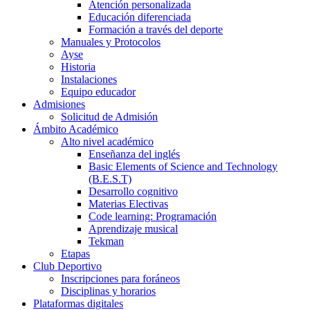
Atención personalizada
Educación diferenciada
Formación a través del deporte
Manuales y Protocolos
Ayse
Historia
Instalaciones
Equipo educador
Admisiones
Solicitud de Admisión
Ámbito Académico
Alto nivel académico
Enseñanza del inglés
Basic Elements of Science and Technology
(B.E.S.T)
Desarrollo cognitivo
Materias Electivas
Code learning: Programación
Aprendizaje musical
Tekman
Etapas
Club Deportivo
Inscripciones para foráneos
Disciplinas y horarios
Plataformas digitales