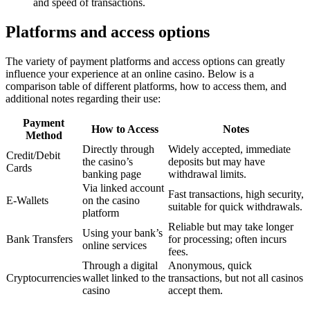
and speed of transactions.
Platforms and access options
The variety of payment platforms and access options can greatly
influence your experience at an online casino. Below is a
comparison table of different platforms, how to access them, and
additional notes regarding their use:
Payment
How to Access
Notes
Method
Directly through
Widely accepted, immediate
Credit/Debit
the casino’s
deposits but may have
Cards
banking page
withdrawal limits.
Via linked account
Fast transactions, high security,
E-Wallets
on the casino
suitable for quick withdrawals.
platform
Reliable but may take longer
Using your bank’s
Bank Transfers
for processing; often incurs
online services
fees.
Through a digital
Anonymous, quick
Cryptocurrencies
wallet linked to the
transactions, but not all casinos
casino
accept them.