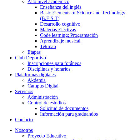
Alto nivel académico
Enseñanza del inglés
Basic Elements of Science and Technology
(B.E.S.T)
Desarrollo cognitivo
Materias Electivas
Code learning: Programación
Aprendizaje musical
Tekman
Etapas
Club Deportivo
Inscripciones para foráneos
Disciplinas y horarios
Plataformas digitales
Akdemia
Campus Digital
Servicios
Administración
Control de estudios
Solicitud de documentos
Información para graduandos
Contacto
Nosotros
Proyecto Educativo