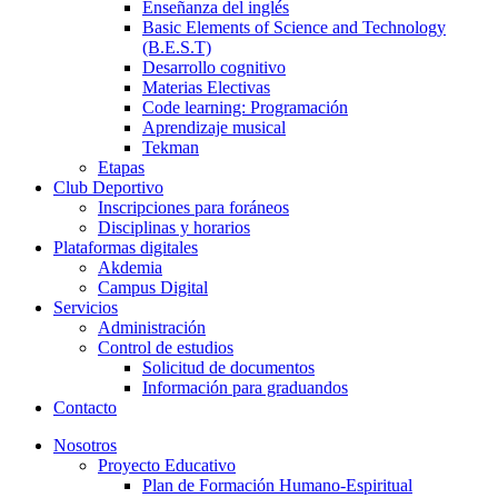
Enseñanza del inglés
Basic Elements of Science and Technology
(B.E.S.T)
Desarrollo cognitivo
Materias Electivas
Code learning: Programación
Aprendizaje musical
Tekman
Etapas
Club Deportivo
Inscripciones para foráneos
Disciplinas y horarios
Plataformas digitales
Akdemia
Campus Digital
Servicios
Administración
Control de estudios
Solicitud de documentos
Información para graduandos
Contacto
Nosotros
Proyecto Educativo
Plan de Formación Humano-Espiritual