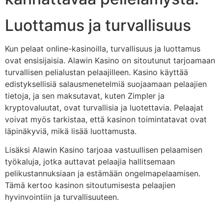
Luottamus ja turvallisuus
Kun pelaat online-kasinoilla, turvallisuus ja luottamus
ovat ensisijaisia. Alawin Kasino on sitoutunut tarjoamaan
turvallisen pelialustan pelaajilleen. Kasino käyttää
edistyksellisiä salausmenetelmiä suojaamaan pelaajien
tietoja, ja sen maksutavat, kuten Zimpler ja
kryptovaluutat, ovat turvallisia ja luotettavia. Pelaajat
voivat myös tarkistaa, että kasinon toimintatavat ovat
läpinäkyviä, mikä lisää luottamusta.
Lisäksi Alawin Kasino tarjoaa vastuullisen pelaamisen
työkaluja, jotka auttavat pelaajia hallitsemaan
pelikustannuksiaan ja estämään ongelmapelaamisen.
Tämä kertoo kasinon sitoutumisesta pelaajien
hyvinvointiin ja turvallisuuteen.