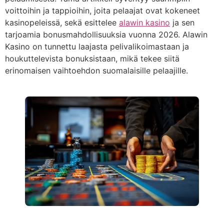
voittoihin ja tappioihin, joita pelaajat ovat kokeneet
kasinopeleissä, sekä esittelee
alawin kasino
ja sen
tarjoamia bonusmahdollisuuksia vuonna 2026. Alawin
Kasino on tunnettu laajasta pelivalikoimastaan ja
houkuttelevista bonuksistaan, mikä tekee siitä
erinomaisen vaihtoehdon suomalaisille pelaajille.