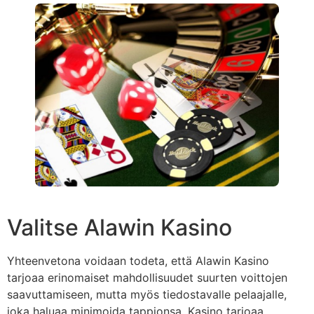
Valitse Alawin Kasino
Yhteenvetona voidaan todeta, että Alawin Kasino
tarjoaa erinomaiset mahdollisuudet suurten voittojen
saavuttamiseen, mutta myös tiedostavalle pelaajalle,
joka haluaa minimoida tappionsa. Kasino tarjoaa