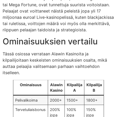
tai Mega Fortune, ovat tunnettuja suurista voitoistaan.
Pelaajat ovat voittaneet näistä peleistä jopa yli 17
miljoonaa euroa! Live-kasinopelissä, kuten blackjackissa
tai ruletissa, voittojen määrä voi myös olla merkittävä,
riippuen pelaajan taidoista ja strategioista.
Ominaisuuksien vertailu
Tässä osiossa verrataan Alawin Kasinoita ja
kilpailijoitaan keskeisten ominaisuuksien osalta, mikä
auttaa pelaajia valitsemaan parhaan vaihtoehdon
itselleen.
Ominaisuus
Alawin
Kilpailija
Kilpailija
Kasino
A
B
Pelivalikoima
2000+
1500+
1800+
Tervetuliaisbonus
200%
100%
150%
jopa
jopa
jopa