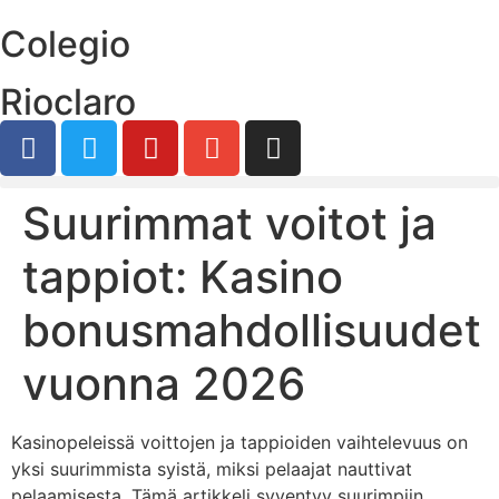
Colegio
Rioclaro
Suurimmat voitot ja
tappiot: Kasino
bonusmahdollisuudet
vuonna 2026
Kasinopeleissä voittojen ja tappioiden vaihtelevuus on
yksi suurimmista syistä, miksi pelaajat nauttivat
pelaamisesta. Tämä artikkeli syventyy suurimpiin