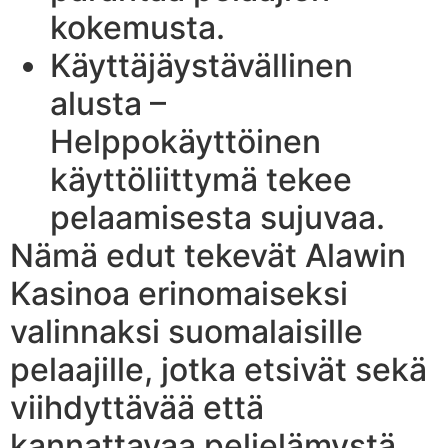
kokemusta.
Käyttäjäystävällinen
alusta –
Helppokäyttöinen
käyttöliittymä tekee
pelaamisesta sujuvaa.
Nämä edut tekevät Alawin
Kasinoa erinomaiseksi
valinnaksi suomalaisille
pelaajille, jotka etsivät sekä
viihdyttävää että
kannattavaa pelielämystä.