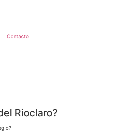
Contacto
el Rioclaro?
egio?